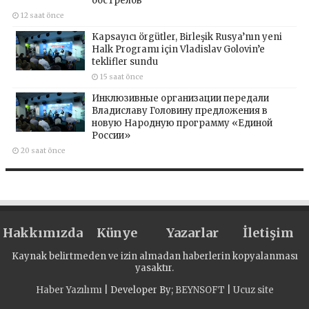
обстрелов
12 saat önce
Kapsayıcı örgütler, Birleşik Rusya’nın yeni
Halk Programı için Vladislav Golovin’e
teklifler sundu
15 saat önce
Инклюзивные организации передали
Владиславу Головину предложения в
новую Народную программу «Единой
России»
20 saat önce
Hakkımızda
Künye
Yazarlar
İletişim
Kaynak belirtmeden ve izin almadan haberlerin kopyalanması
yasaktır.
Haber Yazılımı
| Developer By;
BEYNSOFT
|
Ucuz site