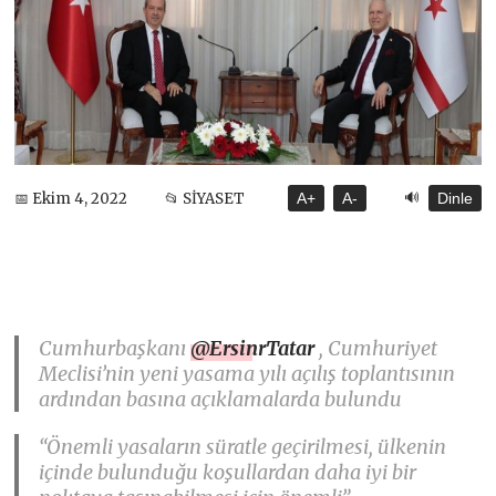
🔊
📅 Ekim 4, 2022
📂 SİYASET
A+
A-
Dinle
Cumhurbaşkanı
@ErsinrTatar
, Cumhuriyet
Meclisi’nin yeni yasama yılı açılış toplantısının
ardından basına açıklamalarda bulundu
“Önemli yasaların süratle geçirilmesi, ülkenin
içinde bulunduğu koşullardan daha iyi bir