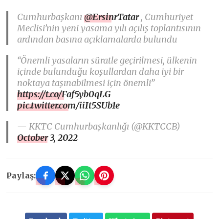
Cumhurbaşkanı
@ErsinrTatar
, Cumhuriyet
Meclisi’nin yeni yasama yılı açılış toplantısının
ardından basına açıklamalarda bulundu
“Önemli yasaların süratle geçirilmesi, ülkenin
içinde bulunduğu koşullardan daha iyi bir
noktaya taşınabilmesi için önemli”
https://t.co/Faf5yb0qLG
pic.twitter.com/iiIt5SUb1e
— KKTC Cumhurbaşkanlığı (@KKTCCB)
October 3, 2022
Paylaş: