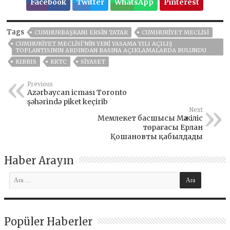
Facebook
Twitter
WhatsApp
Pinterest
Tags
CUMHURBAŞKANI ERSIN TATAR
CUMHURIYET MECLISI
CUMHURIYET MECLISI’NIN YENI YASAMA YILI AÇILIŞ
TOPLANTISININ ARDINDAN BASINA AÇIKLAMALARDA BULUNDU
KIBRIS
KKTC
SİYASET
Previous
Azərbaycan icması Toronto
şəhərində piket keçirib
Next
Мемлекет басшысы Мәжіліс
төрағасы Ерлан
Қошановты қабылдады
Haber Arayın
Popüler Haberler