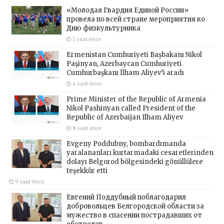
«Молодая Гвардия Единой России»
провела по всей стране мероприятия ко
Дню физкультурника
2 saat önce
Ermenistan Cumhuriyeti Başbakanı Nikol
Paşinyan, Azerbaycan Cumhuriyeti
Cumhurbaşkanı İlham Aliyev’i aradı
4 saat önce
Prime Minister of the Republic of Armenia
Nikol Pashinyan called President of the
Republic of Azerbaijan Ilham Aliyev
8 saat önce
Evgeny Poddubny, bombardımanda
yaralananları kurtarmadaki cesaretlerinden
dolayı Belgorod bölgesindeki gönüllülere
teşekkür etti
9 saat önce
Евгений Поддубный поблагодарил
добровольцев Белгородской области за
мужество в спасении пострадавших от