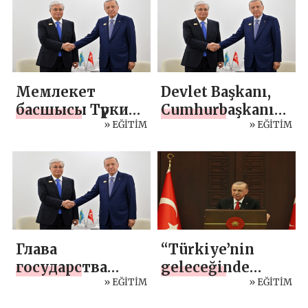
əməkdaşlıq və
qarşılıqlı etimad”,
ÖZEL
Мемлекет
Devlet Başkanı,
басшысы Түркия
Cumhurbaşkanı
Президенті
» EĞİTİM
Recep Tayyip
» EĞİTİM
Режеп Тайип
Erdoğan’la
Ердоғанмен
görüştü
кездесті
Глава
“Türkiye’nin
государства
geleceğinde
встретился с
» EĞİTİM
terörizme yer
» EĞİTİM
Президентом
olmadığı gibi