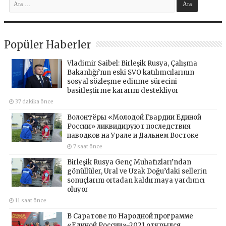
Popüler Haberler
Vladimir Saibel: Birleşik Rusya, Çalışma
Bakanlığı’nın eski SVO katılımcılarının
sosyal sözleşme edinme sürecini
basitleştirme kararını destekliyor
37 dakika önce
Волонтёры «Молодой Гвардии Единой
России» ликвидируют последствия
паводков на Урале и Дальнем Востоке
7 saat önce
Birleşik Rusya Genç Muhafızları’ndan
gönüllüler, Ural ve Uzak Doğu’daki sellerin
sonuçlarını ortadan kaldırmaya yardımcı
oluyor
11 saat önce
В Саратове по Народной программе
«Единой России»-2021 открылся