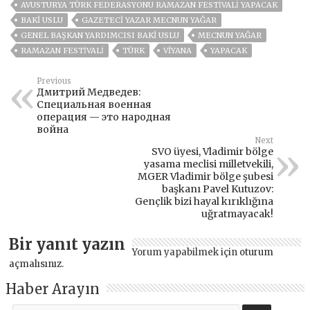
AVUSTURYA TÜRK FEDERASYONU RAMAZAN FESTİVALİ YAPACAK
BAKI USLU
GAZETECI YAZAR MECNUN YAĞAR
GENEL BAŞKAN YARDIMCISI BAKI USLU
MECNUN YAĞAR
RAMAZAN FESTİVALİ
TÜRK
VİYANA
YAPACAK
Previous
Дмитрий Медведев:
Специальная военная
операция — это народная
война
Next
SVO üyesi, Vladimir bölge
yasama meclisi milletvekili,
MGER Vladimir bölge şubesi
başkanı Pavel Kutuzov:
Gençlik bizi hayal kırıklığına
uğratmayacak!
Bir yanıt yazın
Yorum yapabilmek için
oturum
açmalısınız
.
Haber Arayın