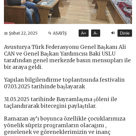
🔊
📅 Şubat 22, 2025
📂 ASAYİŞ
A+
A-
Dinle
Avusturya Türk Federasyonu Genel Başkanı Ali
CAN ve Genel Başkan Yardımcısı Baki USLU
tarafından genel merkezde basın mensupları ile
bir araya geldi.
Yapılan bilgilendirme toplantısında festivalin
07.03.2025 tarihinde başlayarak
31.03.2025 tarihinde Bayramlaşma şöleni ile
taçlandırarak biteceğini paylaştılar.
Ramazan ay’ı boyunca özellikle çocuklarımıza
yönelik süpriz proğramların olacağını ,
genelenek ve göreneklerimizin ve inanç