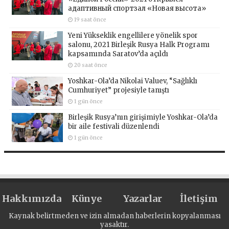
адаптивный спортзал «Новая высота»
19 saat önce
Yeni Yükseklik engellilere yönelik spor
salonu, 2021 Birleşik Rusya Halk Programı
kapsamında Saratov’da açıldı
20 saat önce
Yoshkar-Ola’da Nikolai Valuev, “Sağlıklı
Cumhuriyet” projesiyle tanıştı
1 gün önce
Birleşik Rusya’nın girişimiyle Yoshkar-Ola’da
bir aile festivali düzenlendi
1 gün önce
Hakkımızda
Künye
Yazarlar
İletişim
Kaynak belirtmeden ve izin almadan haberlerin kopyalanması
yasaktır.