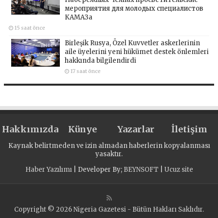
мероприятия для молодых специалистов
КАМАЗа
15 saat önce
Birleşik Rusya, Özel Kuvvetler askerlerinin
aile üyelerini yeni hükümet destek önlemleri
hakkında bilgilendirdi
17 saat önce
Hakkımızda
Künye
Yazarlar
İletişim
Kaynak belirtmeden ve izin almadan haberlerin kopyalanması
yasaktır.
Haber Yazılımı
| Developer By;
BEYNSOFT
|
Ucuz site
Copyright © 2026 Nigeria Gazetesi - Bütün Hakları Saklıdır.