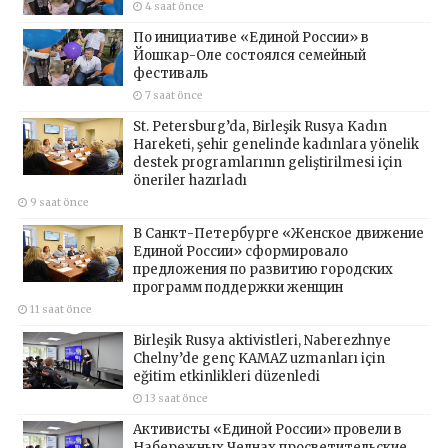
4 saat önce
По инициативе «Единой России» в
Йошкар-Оле состоялся семейный
фестиваль
7 saat önce
St. Petersburg’da, Birleşik Rusya Kadın
Hareketi, şehir genelinde kadınlara yönelik
destek programlarının geliştirilmesi için
öneriler hazırladı
9 saat önce
В Санкт-Петербурге «Женское движение
Единой России» сформировало
предложения по развитию городских
программ поддержки женщин
11 saat önce
Birleşik Rusya aktivistleri, Naberezhnye
Chelny’de genç KAMAZ uzmanları için
eğitim etkinlikleri düzenledi
13 saat önce
Активисты «Единой России» провели в
Набережных Челнах просветительские