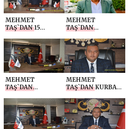
İMZALADI
MEHMET
MEHMET
TAŞ`DAN 15
TAŞ`DAN
TEMMUZ
BABALAR GÜNÜ
DEMOKRASİ VE
MESAJI
MİLLİ BİRLİK
GÜNÜ MESAJI
MEHMET
MEHMET
TAŞ`DAN
TAŞ`DAN KURBAN
JANDARMA
BAYRAMI MESAJI
TEŞKİLATI’NIN
187. KURULUŞ YIL
DÖNÜMÜ MESAJI