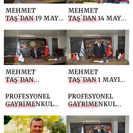
MEHMET
MEHMET
TAŞ`DAN 19 MAYIS
TAŞ`DAN 14 MAYIS
ATATÜRK’Ü
DÜNYA ÇİFTÇİLER
ANMA, GENÇLİK
GÜNÜ MESAJI
VE SPOR BAYRAMI
MESAJI
MEHMET
MEHMET
TAŞ`DAN
TAŞ`DAN 1 MAYIS
ANNELER GÜNÜ
EMEK VE
MESAJI
DAYANIŞMA
PROFESYONEL
PROFESYONEL
GÜNÜ KUTLAMA
GAYRİMENKUL
GAYRİMENKUL
MESAJI
İZMİR URLA VE
İZMİR URLA VE
ÇANAKKALE BİGA
ÇANAKKALE BİGA
VE
VE