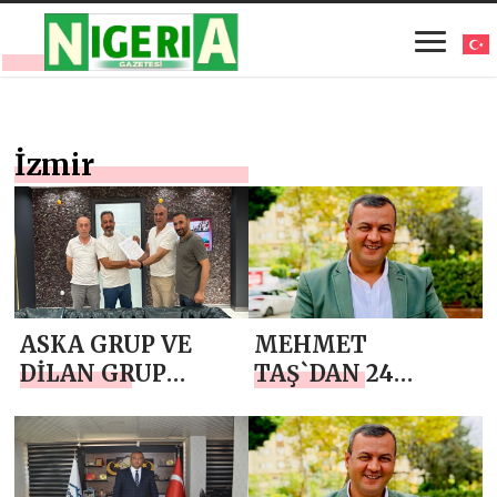
İzmir
ASKA GRUP VE
MEHMET
DİLAN GRUP
TAŞ`DAN 24
İNŞAAT
TEMMUZ
SEKTÖRÜNDE
GAZETECİLER VE
ORTAKLIK
BASIN BAYRAMI
SÖZLEŞMESİ
MESAJI