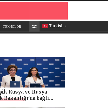
Turkish
TEKNOLOJİ
▼
şik Rusya ve Rusya
k Bakanlığı’na bağlı
i ve Önleyici Tıp