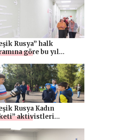
ezi, Sağlıklı Uzun Ömür
eğitim projesini
tacak
eşik Rusya” halk
ramına göre bu yıl
ovo bölgesindeki 15
ık kurumunda büyük
ımlar başlayacak
eşik Rusya Kadın
eti” aktivistleri
roma bölgesindeki bir
ık kampındaki Belgorod