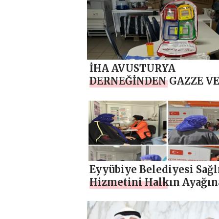
İHA AVUSTURYA
DERNEĞİNDEN GAZZE V
DİĞER BÖLGELERE ACİL T
YARDIMLAR VE TAM
DONANIMLI DR. ÇANTAS
Eyyübiye Belediyesi Sağl
Hizmetini Halkın Ayağın
Götürüyor