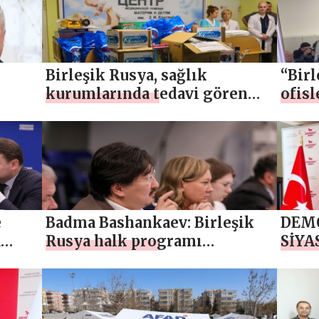
sağlık kurumlarına bağışladı
çocuk
Birleşik Rusya, sağlık
“Birl
kurumlarında tedavi gören
ofis
çocuklara oyuncak dağıttı
ve o
için 
geliş
e
Badma Bashankaev: Birleşik
DEMO
a
Rusya halk programı
SİYA
kapsamında sağlık
MECL
finansmanı 7,2 trilyon rubleye
BUL
çıkacak