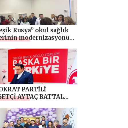
larını ziyaret etti
eşik Rusya” okul sağlık
lerinin modernizasyonu
nlara personel sağlanması
bir programın
tirilmesini başlattı
KRAT PARTİLİ
SETÇİ AYTAÇ BATTAL
İS’E YASA ÇAĞRISİNDA
UNDU