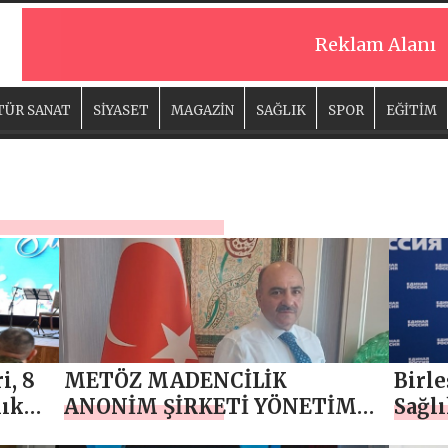
Reklam Alanı
TÜR SANAT
SİYASET
MAGAZİN
SAĞLIK
SPOR
EĞİTİM
i, 8
METÖZ MADENCİLİK
Birle
lık
ANONİM ŞİRKETİ YÖNETİM
Sağlı
KURULU BAŞKANI MEHMET
Terap