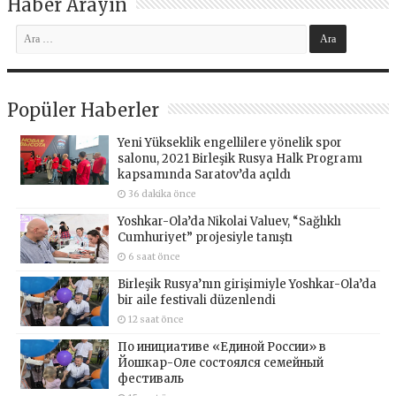
Haber Arayın
Popüler Haberler
Yeni Yükseklik engellilere yönelik spor
salonu, 2021 Birleşik Rusya Halk Programı
kapsamında Saratov’da açıldı
36 dakika önce
Yoshkar-Ola’da Nikolai Valuev, “Sağlıklı
Cumhuriyet” projesiyle tanıştı
6 saat önce
Birleşik Rusya’nın girişimiyle Yoshkar-Ola’da
bir aile festivali düzenlendi
12 saat önce
По инициативе «Единой России» в
Йошкар-Оле состоялся семейный
фестиваль