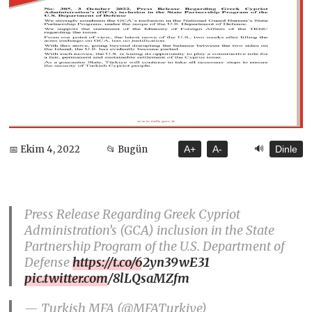
🔊
📅 Ekim 4, 2022
📂 Bugün
A+
A-
Dinle
Press Release Regarding Greek Cypriot
Administration’s (GCA) inclusion in the State
Partnership Program of the U.S. Department of
Defense
https://t.co/62yn39wE31
pic.twitter.com/8lLQsaMZfm
— Turkish MFA (@MFATurkiye)