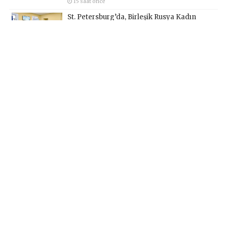
15 saat önce
St. Petersburg’da, Birleşik Rusya Kadın
Hareketi, şehir genelinde kadınlara yönelik
destek programlarının geliştirilmesi için
öneriler hazırladı
17 saat önce
В Санкт-Петербурге «Женское движение
Единой России» сформировало
предложения по развитию городских
программ поддержки женщин
19 saat önce
Birleşik Rusya aktivistleri, Naberezhnye
Chelny’de genç KAMAZ uzmanları için
eğitim etkinlikleri düzenledi
21 saat önce
Hakkımızda
Künye
Yazarlar
İletişim