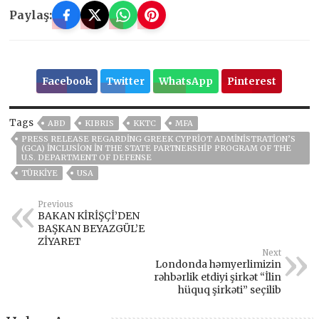
Paylaş:
Facebook
Twitter
WhatsApp
Pinterest
Tags
ABD
KIBRIS
KKTC
MFA
PRESS RELEASE REGARDING GREEK CYPRIOT ADMINISTRATION’S
(GCA) INCLUSION IN THE STATE PARTNERSHIP PROGRAM OF THE
U.S. DEPARTMENT OF DEFENSE
TÜRKİYE
USA
Previous
BAKAN KİRİŞÇİ’DEN
BAŞKAN BEYAZGÜL’E
ZİYARET
Next
Londonda həmyerlimizin
rəhbərlik etdiyi şirkət “İlin
hüquq şirkəti” seçilib