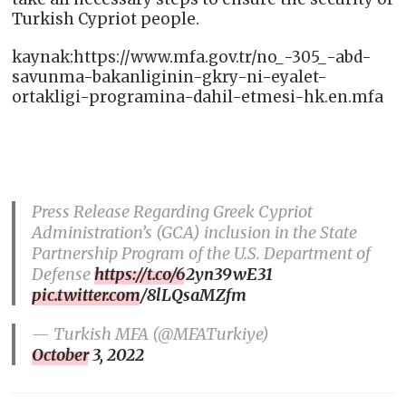
Turkish Cypriot people.
kaynak:https://www.mfa.gov.tr/no_-305_-abd-
savunma-bakanliginin-gkry-ni-eyalet-
ortakligi-programina-dahil-etmesi-hk.en.mfa
Press Release Regarding Greek Cypriot
Administration’s (GCA) inclusion in the State
Partnership Program of the U.S. Department of
Defense
https://t.co/62yn39wE31
pic.twitter.com/8lLQsaMZfm
— Turkish MFA (@MFATurkiye)
October 3, 2022