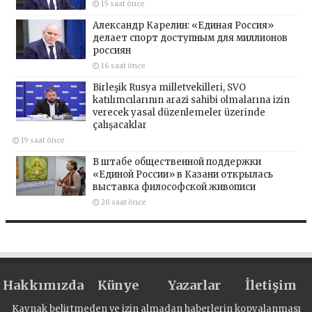
15 saat önce
Александр Карелин: «Единая Россия»
делает спорт доступным для миллионов
россиян
16 saat önce
Birleşik Rusya milletvekilleri, SVO
katılımcılarının arazi sahibi olmalarına izin
verecek yasal düzenlemeler üzerinde
çalışacaklar
19 saat önce
В штабе общественной поддержки
«Единой России» в Казани открылась
выставка философской живописи
20 saat önce
Hakkımızda
Künye
Yazarlar
İletişim
Kaynak belirtmeden ve izin almadan haberlerin kopyalanması