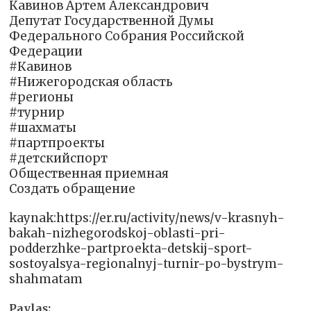
Кавинов Артем Александрович
Депутат Государственной Думы
Федерального Собрания Российской
Федерации
#Кавинов
#Нижегородская область
#регионы
#турнир
#шахматы
#партпроекты
#детскийспорт
Общественная приемная
Создать обращение
kaynak:https://er.ru/activity/news/v-krasnyh-
bakah-nizhegorodskoj-oblasti-pri-
podderzhke-partproekta-detskij-sport-
sostoyalsya-regionalnyj-turnir-po-bystrym-
shahmatam
Paylaş: