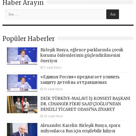
Haber Arayın
Popüler Haberler
Birleşik Rusya, eğlence parklarında çocuk
koruma önlemlerinin güçlendirilmesini
öneriyor
5 saat önce
«Единая Россия» предлагает усилить
защиту детей на аттракционах
11 saat önce
DEİK TÜRKİYE-MALAVİ İŞ KONSEYİ BAŞKANI
DR. CİHANGİR FİKRİ SAATÇİOĞLU’NDAN
DENİZLİ TİCARET ODASI’NA ZİYARET
14 saat önce
Alexander Karelin: Birleşik Rusya, sporu
milyonlarca Rus için erişilebilir kılıyor