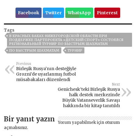
Facebook
Twitter
WhatsApp
Pinterest
Tags
В КРАСНЫХ БАКАХ НИЖЕГОРОДСКОЙ ОБЛАСТИ ПРИ
ПОДДЕРЖКЕ ПАРТПРОЕКТА «ДЕТСКИЙ СПОРТ» СОСТОЯЛСЯ
РЕГИОНАЛЬНЫЙ ТУРНИР ПО БЫСТРЫМ ШАХМАТАМ
ПО БЫСТРЫМ ШАХМАТАМ
ТУРНИР
Previous
Birleşik Rusya’nın desteğiyle
Grozni’de uyarlanmış futbol
müsabakaları düzenlendi
Next
Genichesk’teki Birleşik Rusya
halk destek merkezinde
Büyük Vatanseverlik Savaşı
hakkında bir kitap tanıtıldı
Bir yanıt yazın
Yorum yapabilmek için
oturum
açmalısınız
.