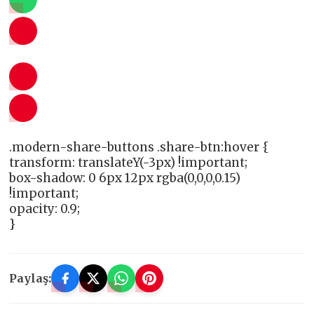
.modern-share-buttons .share-btn:hover {
transform: translateY(-3px) !important;
box-shadow: 0 6px 12px rgba(0,0,0,0.15)
!important;
opacity: 0.9;
}
Paylaş: