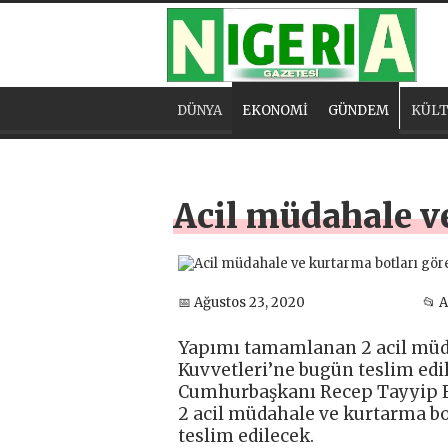
DÜNYA
EKONOMİ
GÜNDEM
KÜLT
Acil müdahale ve
📅 Ağustos 23, 2020
📂 
Yapımı tamamlanan 2 acil müda
Kuvvetleri’ne bugün teslim edi
Cumhurbaşkanı Recep Tayyip E
2 acil müdahale ve kurtarma bot
teslim edilecek.