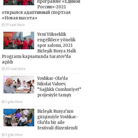
программе «Единой
России»-2021
открылся адаптивный спортзал
«Новая высота»
19 saat önce
Yeni Yükseklik
engellilere yönelik
spor salonu, 2021
Birleşik Rusya Halk
Programı kapsamında Saratov’da
açıldı
20 saat önce
Yoshkar-Ola’da
Nikolai Valuev,
“Sağlıklı Cumhuriyet”
projesiyle tanıştı
1 gün önce
Birleşik Rusya’nın
girişimiyle Yoshkar-
Ola’da bir aile
festivali düzenlendi
1 gün önce