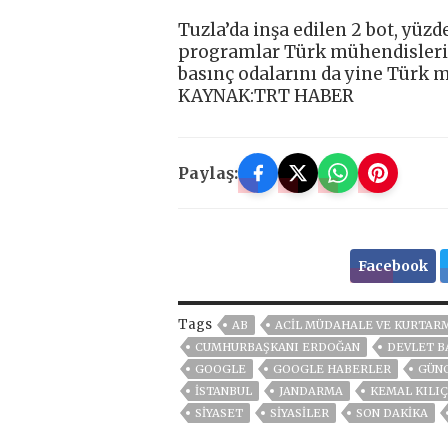
Tuzla’da inşa edilen 2 bot, yüzd
programlar Türk mühendisleri t
basınç odalarını da yine Türk m
KAYNAK:TRT HABER
Paylaş:
Facebook
Tags
AB
ACIL MÜDAHALE VE KURTAR
CUMHURBAŞKANI ERDOĞAN
DEVLET B
GOOGLE
GOOGLE HABERLER
GÜN
ISTANBUL
JANDARMA
KEMAL KILI
SİYASET
SİYASİLER
SON DAKIKA