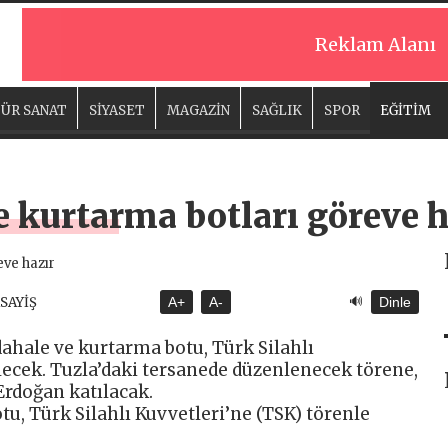
Reklam Alanı
ÜR SANAT
SİYASET
MAGAZİN
SAĞLIK
SPOR
EĞİTİM
 kurtarma botları göreve h
🔊
ASAYİŞ
A+
A-
Dinle
hale ve kurtarma botu, Türk Silahlı
lecek. Tuzla’daki tersanede düzenlenecek törene,
rdoğan katılacak.
u, Türk Silahlı Kuvvetleri’ne (TSK) törenle