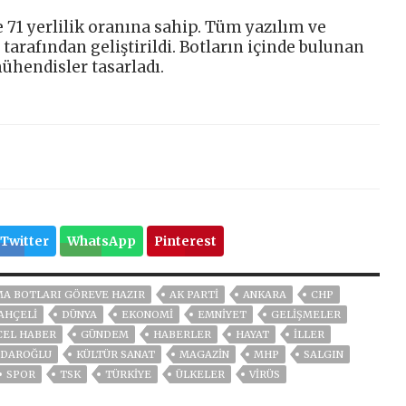
e 71 yerlilik oranına sahip. Tüm yazılım ve
arafından geliştirildi. Botların içinde bulunan
ühendisler tasarladı.
Twitter
WhatsApp
Pinterest
MA BOTLARI GÖREVE HAZIR
AK PARTİ
ANKARA
CHP
AHÇELİ
DÜNYA
EKONOMİ
EMNİYET
GELIŞMELER
CEL HABER
GÜNDEM
HABERLER
HAYAT
İLLER
ÇDAROĞLU
KÜLTÜR SANAT
MAGAZİN
MHP
SALGIN
SPOR
TSK
TÜRKİYE
ÜLKELER
VIRÜS