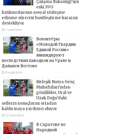
Çalışma Bakanlığı’nın
eski SVO
katılımcılarının sosyal sözleşme
edinme sürecini basitleştirme kararını
destekliyor
1 saat önce
Волонтёры
«Молодой Гвардии
Единой России»
ликвидируют
последствия паводков на Урале и
Дальнем Востоке
8 saat önce
Birleşik Rusya Genç
Muhafızları’ndan
gönüllüler, Ural ve
Uzak Doğu’daki
sellerin sonuçlarını ortadan
kaldırmaya yardımcı oluyor
12 saat önce
В Саратове по
Народной