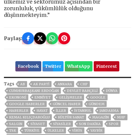
ülkemiz ve sektörümüz açısından bir
zorunluluk, yükümlülük olduğunu
düşünmekteyim.”
Paylaş:
Facebook
Twitter
WhatsApp
Pinterest
Tags
AB
AK PARTİ
ANKARA
CHP
CUMHURBAŞKANI ERDOĞAN
DEVLET BAHÇELİ
DÜNYA
EKONOMİ
EMNİYET
GELIŞMELER
GOOGLE
GOOGLE HABERLER
GÜNCEL HABER
GÜNDEM
HABERLER
HAYAT
İLLER
ISTANBUL
JANDARMA
KEMAL KILIÇDAROĞLU
KÜLTÜR SANAT
MAGAZİN
MHP
SALGIN
SİYASET
SİYASİLER
SON DAKIKA
SPOR
TSK
TÜRKİYE
ÜLKELER
VIRÜS
YAYBİR