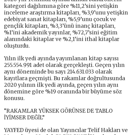
kategori dağılımına göre %11,2’sini yetişkin
inceleme araştırma kitapları, %3,9’unu yetişkin
edebiyat sanat kitapları, %5,9’unu çocuk ve
gençlik kitapları, %3,3’ünü inanç kitapları,
%1’ini akademik yayınlar, %72,7’sini eğitim
alanındaki kitaplar ve %2,1’ini ithal kitaplar
oluşturdu.
Yılın ilk yedi ayında yayımlanan kitap sayısı
255.554.991 adet olarak gerçekleşti. Geçen yılın
aynı döneminde bu sayı 214.631.033 olarak
kayıtlara geçmişti. Bu rakamlar doğrultusunda
2020 yılının ilk yedi ayında, geçen yılın aynı
dönemine göre %19 oranında bir büyüme söz
konusu.
“RAKAMLAR YÜKSEK GÖRÜNSE DE TABLO
İYİMSER DEĞİL”
YAYFED üyesi de olan Yayıncılar Telif Hakları ve