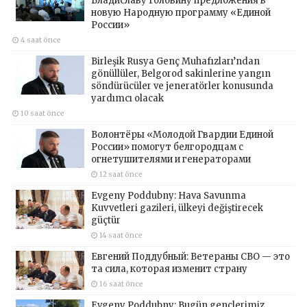
Владиславу Головину предложения в
новую Народную программу «Единой
России»
4 saat önce
Birleşik Rusya Genç Muhafızları’ndan
gönüllüler, Belgorod sakinlerine yangın
söndürücüler ve jeneratörler konusunda
yardımcı olacak
10 saat önce
Волонтёры «Молодой Гвардии Единой
России» помогут белгородцам с
огнетушителями и генераторами
12 saat önce
Evgeny Poddubny: Hava Savunma
Kuvvetleri gazileri, ülkeyi değiştirecek
güçtür
14 saat önce
Евгений Поддубный: Ветераны СВО — это
та сила, которая изменит страну
16 saat önce
Evgeny Poddubny: Bugün gençlerimiz,