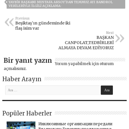
YAYBİR BAŞKANI MUSTAFA AKSOY'DAN TEMMUZ AYI BANDROL
VERILERIYLE ILGILI AÇIKLAMA:
Previous
Beşiktaş’ın gündeminde iki
flaş isim var
Next
BAŞKAN
CANPOLAT,TEDBİRLERİ
ALMAYA DEVAM EDİYORUZ
Bir yanıt yazın
Yorum yapabilmek için
oturum
açmalısınız
.
Haber Arayın
Popüler Haberler
Инклюзивные организации передали