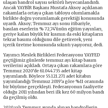
ulaşan bandrol sayısı sektörü heyecanlandırdı.
Ancak YAYBİR Başkanı Mustafa Aksoy açıklanan
rakamlarla ortaya çıkan tabloyu olumlamakla
birlikte doğru yorumlamak gerektiği konusunda
uyardı. Aksoy; Temmuz ayı sonu itibariyle,
basılan eserlerin % 72,74’ünün eğitim yayınları,
geriye kalan büyük bir kısmın da eski kitapların
tekrar basımı olduğunu dile getirerek, yeni
içerik üretme konusunda sıkıntı yaşıyoruz, dedi.
Yayımcı Meslek Birlikleri Federasyonu YAYFED
geçtiğimiz günlerde temmuz ayı kitap basım
verilerini açıkladı. Ortaya çıkan rakamlara göre
Temmuz 2020’de 61.044.735 adet kitap
yayımlandı. Böylece 55.121.271 adet kitabın
yayımlandığı Temmuz 2019’a göre %11 oranında
bir büyüme gerçekleşti. Federasyonun faaliyette
olduğu 2011 yılından beri ilk kez 60 milyon bandı
da geçilmiş oldu.
2020 yılı Temmuz ayında alınan bandrollerin