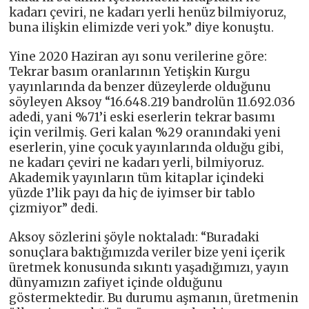
kadarı çeviri, ne kadarı yerli henüz bilmiyoruz,
buna ilişkin elimizde veri yok.” diye konuştu.
Yine 2020 Haziran ayı sonu verilerine göre:
Tekrar basım oranlarının Yetişkin Kurgu
yayınlarında da benzer düzeylerde olduğunu
söyleyen Aksoy “16.648.219 bandrolün 11.692.036
adedi, yani %71’i eski eserlerin tekrar basımı
için verilmiş. Geri kalan %29 oranındaki yeni
eserlerin, yine çocuk yayınlarında olduğu gibi,
ne kadarı çeviri ne kadarı yerli, bilmiyoruz.
Akademik yayınların tüm kitaplar içindeki
yüzde 1’lik payı da hiç de iyimser bir tablo
çizmiyor” dedi.
Aksoy sözlerini şöyle noktaladı: “Buradaki
sonuçlara baktığımızda veriler bize yeni içerik
üretmek konusunda sıkıntı yaşadığımızı, yayın
dünyamızın zafiyet içinde olduğunu
göstermektedir. Bu durumu aşmanın, üretmenin