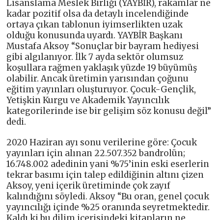
Lisanslama Meslek Birliği (YAYBİR), rakamlar ne
kadar pozitif olsa da detaylı incelendiğinde
ortaya çıkan tablonun iyimserlikten uzak
olduğu konusunda uyardı. YAYBİR Başkanı
Mustafa Aksoy “Sonuçlar bir bayram hediyesi
gibi algılanıyor. İlk 7 ayda sektör olumsuz
koşullara rağmen yaklaşık yüzde 19 büyümüş
olabilir. Ancak üretimin yarısından çoğunu
eğitim yayınları oluşturuyor. Çocuk-Gençlik,
Yetişkin Kurgu ve Akademik Yayıncılık
kategorilerinde ise bir gelişim söz konusu değil”
dedi.
2020 Haziran ayı sonu verilerine göre: Çocuk
yayınları için alınan 22.507.352 bandrolün;
16.748.002 adedinin yani %75’inin eski eserlerin
tekrar basımı için talep edildiğinin altını çizen
Aksoy, yeni içerik üretiminde çok zayıf
kalındığını söyledi. Aksoy “Bu oran, genel çocuk
yayıncılığı içinde %25 oranında seyretmektedir.
Kaldı ki bu dilim içerisindeki kitapların ne