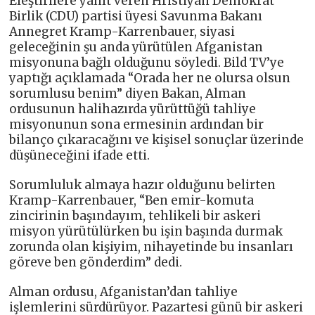
Eleştirilere yanıt veren Hristiyan Demokrat
Birlik (CDU) partisi üyesi Savunma Bakanı
Annegret Kramp-Karrenbauer, siyasi
geleceğinin şu anda yürütülen Afganistan
misyonuna bağlı olduğunu söyledi. Bild TV’ye
yaptığı açıklamada “Orada her ne olursa olsun
sorumlusu benim” diyen Bakan, Alman
ordusunun halihazırda yürüttüğü tahliye
misyonunun sona ermesinin ardından bir
bilanço çıkaracağını ve kişisel sonuçlar üzerinde
düşüneceğini ifade etti.
Sorumluluk almaya hazır olduğunu belirten
Kramp-Karrenbauer, “Ben emir-komuta
zincirinin başındayım, tehlikeli bir askeri
misyon yürütülürken bu işin başında durmak
zorunda olan kişiyim, nihayetinde bu insanları
göreve ben gönderdim” dedi.
Alman ordusu, Afganistan’dan tahliye
işlemlerini sürdürüyor. Pazartesi günü bir askeri