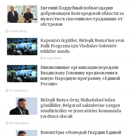
Евгений Поддубный поблагодарил
добровольцев Белгородской области за
мужество в спасении пострадавших от
обстрелов
6 saat önce
Kapsayıcı örgütler, Birleşik Rusya’nın yeni
Halk Programı için Vladislav Golovin’e
teklifler sundu
8 saat önce
Инклюзивные организации передали
Владиславу Головину предложения в
новую Народную программу «Единой
России»
13 saat önce
Birleşik Rusya Genç Muhafızları’ndan
gönüllüler, Belgorod sakinlerine yangın
söndürücüler ve jeneratörler konusunda
yardımcı olacak
20 saat önce
Волонтёры «Молодой Гвардии Единой