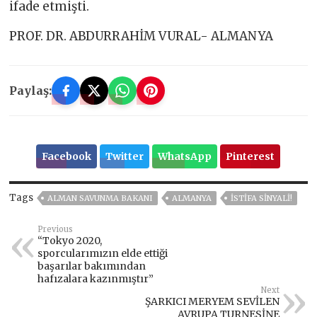
ifade etmişti.
PROF. DR. ABDURRAHİM VURAL- ALMANYA
Paylaş:
Facebook
Twitter
WhatsApp
Pinterest
Tags
ALMAN SAVUNMA BAKANI
ALMANYA
İSTİFA SİNYALİ!
Previous
“Tokyo 2020,
sporcularımızın elde ettiği
başarılar bakımından
hafızalara kazınmıştır”
Next
ŞARKICI MERYEM SEVİLEN
AVRUPA TURNESİNE