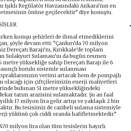
arın Işıklı Regülatör Havzasındaki Ankara’nın en
etmesinin önüne geçilecektir” diye konuştu.
SİSLER
rırken komşu şehirleri de ihmal etmediklerini
, şöyle devam etti: “Çankırı’da 70 milyon
imiz Dereçatı Barajı’nı, Kırıkkale’de toplam
olan Sulakyurt Sulaması’nı da bugün resmen
 metre yüksekliğe sahip Dereçatı Barajı ile 6
basınçlı borulu sistemle sulanması
topraklarımızın verimi artacak hem de pompajlı
 olacağı için çiftçilerimizin enerji maliyetleri
erinde bulunan 51 metre yüksekliğindeki
dekar tarım arazisini sulamaktadır. Şu an faal
ıllık 17 milyon lira gelir artışı ve yaklaşık 2 bin
aktır. Bu tesisimiz de cazibeli sulama sistemiyle
nerji yükünü çok ciddi oranda hafifletmektedir.”
470 milyon lira olan tüm tesislerin hayırlı