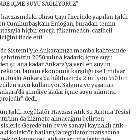
NDE İÇME SUYU SAĞLIYORUZ”
havzasındaki Ulusu Çayı üzerinde yapılan Işıklı
ren Cumhurbaşkanı Erdoğan, buradan temin
tasıyla hiçbir enerji tüketmeden, cazibeli
diğini ifade etti.
de Sistemi’yle Ankaramıza memba kalitesinde
şehrimizin 2050 yılına kadarki içme suyu
eden şu ana kadar Ankara’ya verilen suyun
reküpü, bunun ekonomik karşılığı ise 1 milyar
n nüfuslu Ankara’da hâlihazırda 2 milyon 550 bin
 edilen suyu kullanıyor. Salgına ve yaşanan
kara’da şimdiye kadar içme suyu sıkıntısı
rojedir” dedi.
n Işıklı Regülatör Havzası Atık Su Arıtma Tesisi
ttı’nın da hizmete alınacağını belirten
islerle Gerede’nin ev ve sanayi kaynaklı atık
aki kolektör hatlarıyla regülatör mansabına
treküp kapasiteli atık su arıtma tesisinde