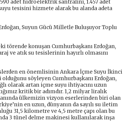
 590 adet hidroelektrik santralini, 1.457 adet
suyu tesisini hizmete alarak bu alanda adeta
rdoğan, Suyun Gücü Milletle Buluşuyor Toplu
eki törende konuşan Cumhurbaşkanı Erdoğan,
j ve atık su tesislerinin hayırlı olmasını
sislerden en önemlisinin Ankara İçme Suyu İkinci
si olduğunu söyleyen Cumhurbaşkanı Erdoğan,
ğlı olarak artan içme suyu ihtiyacını uzun
ımız kritik bir adımdır. 1,2 milyar liralık
anında ülkemizin vizyon eserlerinden biri olan
kiye’nin en uzun, dünyanın da sayılı su iletim
luğu 31,5 kilometre ve 4,5 metre çapı olan bu
anda 3 tünel delme makinesi kullanılarak inşa