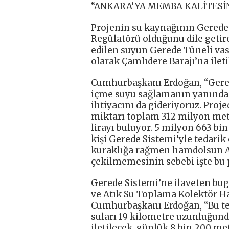
“ANKARA’YA MEMBA KALİTESİ
Projenin su kaynağının Gerede 
Regülatörü olduğunu dile geti
edilen suyun Gerede Tüneli vası
olarak Çamlıdere Barajı’na iletil
Cumhurbaşkanı Erdoğan, “Gere
içme suyu sağlamanın yanında 
ihtiyacını da gideriyoruz. Proj
miktarı toplam 312 milyon met
lirayı buluyor. 5 milyon 663 bi
kişi Gerede Sistemi’yle tedarik
kuraklığa rağmen hamdolsun An
çekilmemesinin sebebi işte bu p
Gerede Sistemi’ne ilaveten bugü
ve Atık Su Toplama Kolektör Ha
Cumhurbaşkanı Erdoğan, “Bu tes
suları 19 kilometre uzunluğund
iletilecek, günlük 8 bin 200 me