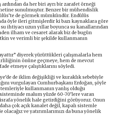
 ardından da her biri ayrı bir zarafet örneği
zmetine sunulmuştur. Benzer bir mühendislik
dülüs’te de görmek mümkündür. Endülüs
a öyle ileri gitmişlerdir ki bazı kaynaklara göre
su ihtiyacı uzun yıllar boyunca su kanallarından
imden ilham ve cesaret alarak biz de bugün
tkin ve verimli bir şekilde kullanmanın
attır” diyerek yürüttükleri çalışmalarla hem
kirliliğinin önüne geçmeye, hem de mevcut
ade etmeye çalıştıklarını söyledi.
’de de iklim değişikliği ve kuraklık sebebiyle
dığını vurgulayan Cumhurbaşkanı Erdoğan, şöyle
istemleriyle kullanmanın yanlış olduğu
t sisteminde malum yüzde 60-70’lere varan
srafa yönelik hale getirdiğini görüyoruz. Onun
daha çok açık kanalet değil, kapalı sistemle
e olacağız ve yatırımlarımızı da buna yönelik