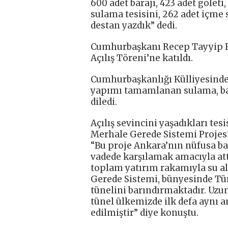
600 adet barajı, 423 adet göleti,
sulama tesisini, 262 adet içme 
destan yazdık” dedi.
Cumhurbaşkanı Recep Tayyip E
Açılış Töreni’ne katıldı.
Cumhurbaşkanlığı Külliyesind
yapımı tamamlanan sulama, bara
diledi.
Açılış sevincini yaşadıkları te
Merhale Gerede Sistemi Proje
“Bu proje Ankara’nın nüfusa ba
vadede karşılamak amacıyla attığ
toplam yatırım rakamıyla su al
Gerede Sistemi, bünyesinde Tür
tünelini barındırmaktadır. Uzun
tünel ülkemizde ilk defa aynı 
edilmiştir” diye konuştu.