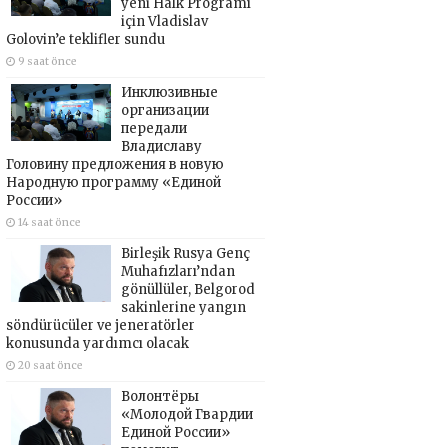
yeni Halk Programı
için Vladislav
Golovin’e teklifler sundu
9 saat önce
Инклюзивные
организации
передали
Владиславу
Головину предложения в новую
Народную программу «Единой
России»
14 saat önce
Birleşik Rusya Genç
Muhafızları’ndan
gönüllüler, Belgorod
sakinlerine yangın
söndürücüler ve jeneratörler
konusunda yardımcı olacak
20 saat önce
Волонтёры
«Молодой Гвардии
Единой России»