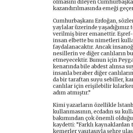
olmasını dileyen Cumhurbaşkan
kazandırılmasında emeği geçenl
Cumhurbaşkanı Erdoğan, sözlerini
yaylalar üzerinde yaşadığımız t
verilmiş birer emanettir. Eşref-
insan elbette bu nimetleri kull
faydalanacaktır. Ancak insano
nesillerin ve diğer canlıların 
etmeyecektir. Bunun için Pey
kenarında bile abdest alınsa su
insanla beraber diğer canlıları
da bir taraftan suyu sebiller, k
canlılar için erişilebilir kılar
adım atmıştır.”
Kimi yazarların özellikle İstan
kullanmasının, ecdadın su kull
bakımından çok önemli olduğu
kaydetti: “Farklı kaynaklardan 
kemerler vasıtasıyla şehre ulaş