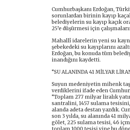
Cumhurbaşkanı Erdoğan, Türki
sorunlardan birinin kayıp kaça
belediyelerin su kayıp kaçık or
25’e düşürmesi için çalışmaların
Mahallî idarelerin yeni su kay
şebekedeki su kayıplarını azal
Erdoğan, bu konuda tüm beledi
inandığını kaydetti.
“SU ALANINDA 41 MİLYAR LİRA
Suyun medeniyetin mihenk taşı 
verdiklerini ifade eden Cumhur
“Toplam 277 milyar liralık yatır
santralini, 1457 sulama tesisin
alanda adeta destan yazdık. C
son 3 yılda, su alanında 41 mily
gölet, 225 sulama tesisi, 46 iç
toplam 1000 tesisi yine bu dön