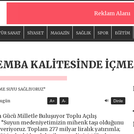
Reklam Alanı
ÜR SANAT
SİYASET
MAGAZİN
SAĞLIK
SPOR
EĞİTİM
EMBA KALİTESİNDE İÇME
🔊
Bugün
A+
A-
Dinle
Gücü Milletle Buluşuyor Toplu Açılış
, “Suyun medeniyetimizin mihenk taşı olduğunu
 veriyoruz. Toplam 277 milyar liralık yatırımla;