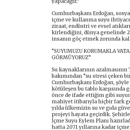
yapacağız.”
Cumhurbaşkanı Erdoğan, sosyal
içme ve kullanma suyu ihtiyacı
ziraat, endüstri ve evsel atıkl
kirlendiğini, dünya genelinde 
insanın göç etmek zorunda kalac
“SUYUMUZU KORUMAKLA VATAN
GÖRMÜYORUZ”
Su kaynaklarının azalmasının Tü
bakımından “su stresi çeken bir 
Cumhurbaşkanı Erdoğan, şöyle 
kötüleşen bu tablo karşısında 
önce de ifade ettiğim gibi su
mahiyet itibarıyla hiçbir fark
yılda ülkemizin su ve gıda güve
projeyi hayata geçirdik. Şehirle
İçme Suyu Eylem Planı hazırlad
hatta 2071 yıllarına kadar içm