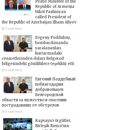
Prime Minister of the
Republic of Armenia
Nikol Pashinyan
called President of
the Republic of Azerbaijan Ilham Aliyev
2 saat önce
Evgeny Poddubny,
bombardımanda
yaralananları
kurtarmadaki
cesaretlerinden dolayı Belgorod
bölgesindeki gönüllülere teşekkür etti
4 saat önce
Евгений Поддубный
поблагодарил
добровольцев
Белгородской
области за мужество в спасении
пострадавших от обстрелов
6 saat önce
Kapsayıcı örgütler,
Birleşik Rusya’nın