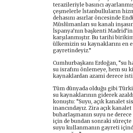
terazileriyle basıncı ayarlanmış
çeşmelerle İstanbulluların hi
dehasını asırlar öncesinde En
Müslümanları su kanalı inşasınd
İspanya’nın başkenti Madrid’in 
karşılanmıştır. Bu tarihi birik
ülkemizin su kaynaklarını en e
gayretindeyiz.”
Cumhurbaşkanı Erdoğan, “su hay
su israfını önlemeye, hem su 
kaynaklardan azami derece istif
Tüm dünyada olduğu gibi Türkiye
su kaynaklarının giderek azal
konuştu: “Suyu, açık kanalet s
inancındayız. Zira açık kanale
buharlaşmanın suyu ne derece i
için de bundan sonraki süreçte 
suyu kullanmanın gayreti içind