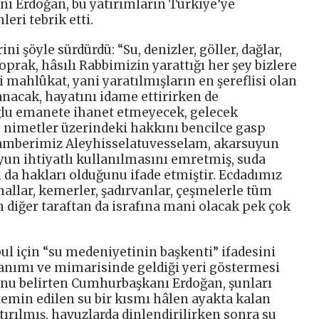
ı Erdoğan, bu yatırımların Türkiye’ye
eri tebrik etti.
 şöyle sürdürdü: “Su, denizler, göller, dağlar,
oprak, hâsılı Rabbimizin yarattığı her şey bizlere
i mahlûkat, yani yaratılmışların en şereflisi olan
anacak, hayatını idame ettirirken de
ğlu emanete ihanet etmeyecek, gelecek
bu nimetler üzerindeki hakkını bencilce gasp
gamberimiz Aleyhisselatuvesselam, akarsuyun
yun ihtiyatlı kullanılmasını emretmiş, suda
n da hakları olduğunu ifade etmiştir. Ecdadımız
anallar, kemerler, şadırvanlar, çeşmelerle tüm
ken diğer taraftan da israfına mani olacak pek çok
bul için “su medeniyetinin başkenti” ifadesini
anımı ve mimarisinde geldiği yeri göstermesi
nu belirten Cumhurbaşkanı Erdoğan, şunları
temin edilen su bir kısmı hâlen ayakta kalan
tırılmış, havuzlarda dinlendirilirken sonra su