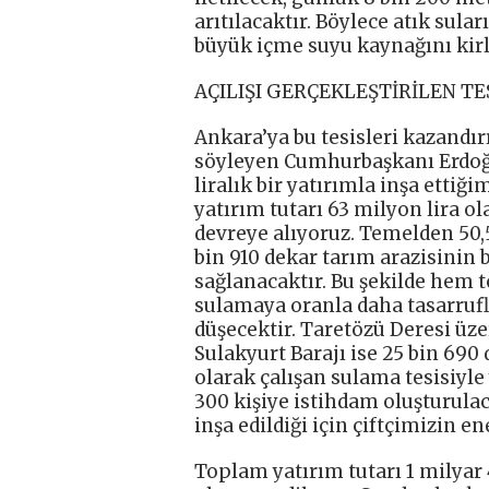
arıtılacaktır. Böylece atık sul
büyük içme suyu kaynağını kirl
AÇILIŞI GERÇEKLEŞTİRİLEN TE
Ankara’ya bu tesisleri kazandı
söyleyen Cumhurbaşkanı Erdoğan
liralık bir yatırımla inşa ettiğ
yatırım tutarı 63 milyon lira 
devreye alıyoruz. Temelden 50,5
bin 910 dekar tarım arazisinin 
sağlanacaktır. Bu şekilde hem 
sulamaya oranla daha tasarruflu
düşecektir. Taretözü Deresi üz
Sulakyurt Barajı ise 25 bin 690 
olarak çalışan sulama tesisiyle y
300 kişiye istihdam oluşturulac
inşa edildiği için çiftçimizin e
Toplam yatırım tutarı 1 milyar 