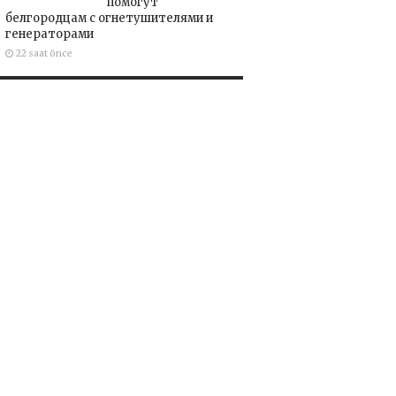
помогут
белгородцам с огнетушителями и
генераторами
22 saat önce