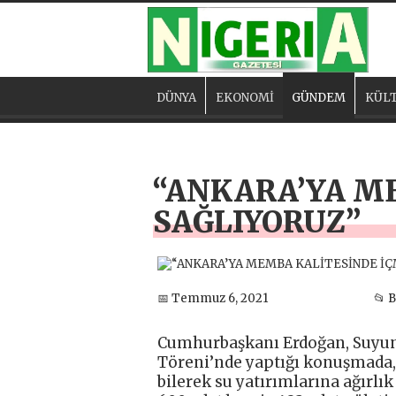
DÜNYA
EKONOMİ
GÜNDEM
KÜLT
“ANKARA’YA M
SAĞLIYORUZ”
📅 Temmuz 6, 2021
📂 
Cumhurbaşkanı Erdoğan, Suyun 
Töreni’nde yaptığı konuşmada
bilerek su yatırımlarına ağırlık