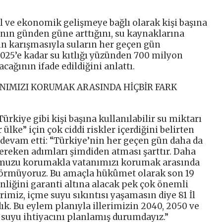
 ve ekonomik gelişmeye bağlı olarak kişi başına
nın günden güne arttığını, su kaynaklarına
arın karışmasıyla suların her geçen gün
2025’e kadar su kıtlığı yüzünden 700 milyon
ağının ifade edildiğini anlattı.
IMIZI KORUMAK ARASINDA HİÇBİR FARK
rkiye gibi kişi başına kullanılabilir su miktarı
ülke” için çok ciddi riskler içerdiğini belirten
devam etti: “Türkiye’nin her geçen gün daha da
gereken adımları şimdiden atması şarttır. Daha
yumuzu korumakla vatanımızı korumak arasında
 görmüyoruz. Bu amaçla hükûmet olarak son 19
nliğini garanti altına alacak pek çok önemli
rimiz, içme suyu sıkıntısı yaşamasın diye 81 İl
ık. Bu eylem planıyla illerimizin 2040, 2050 ve
e suyu ihtiyacını planlamış durumdayız.”