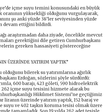
ye’de içme suyu temini konusundaki en büyük
k oranının yüksekliği olduğunu vurgulayarak,
anını şu anki yüzde 38’ler seviyesinden yüzde
 devam ettiğini bildirdi.
nağı araştırmadan daha ziyade, öncelikle mevcut
tmaları gerektiğini dile getiren Cumhurbaşkanı
yelerin gereken hassasiyeti göstereceğine
NIN ÜZERİNDE YATIRIM YAPTIK”
olduğunu bilerek su yatırımlarına ağırlık
başkanı Erdoğan, sözlerini şöyle sürdürdü:
ımla, 600 barajı, 423 göleti, 590 hidroelektrik
i, 262 içme suyu tesisini hizmete alarak bu
umhurbaşkanlığı Hükûmet Sistemi’ne geçtiğimiz
ar liranın üzerinde yatırım yaptık, 152 baraj ve
me suyu ve 402 taşkın koruma tesisi olmak üzere
emde tamamladık. Son 19 yılda 262 adet tesisle