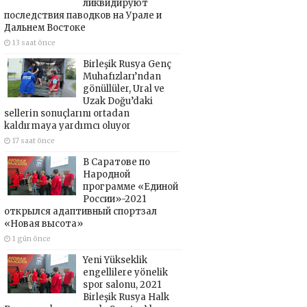
ликвидируют
последствия паводков на Урале и
Дальнем Востоке
13 saat önce
Birleşik Rusya Genç
Muhafızları’ndan
gönüllüler, Ural ve
Uzak Doğu’daki
sellerin sonuçlarını ortadan
kaldırmaya yardımcı oluyor
17 saat önce
В Саратове по
Народной
программе «Единой
России»-2021
открылся адаптивный спортзал
«Новая высота»
1 gün önce
Yeni Yükseklik
engellilere yönelik
spor salonu, 2021
Birleşik Rusya Halk