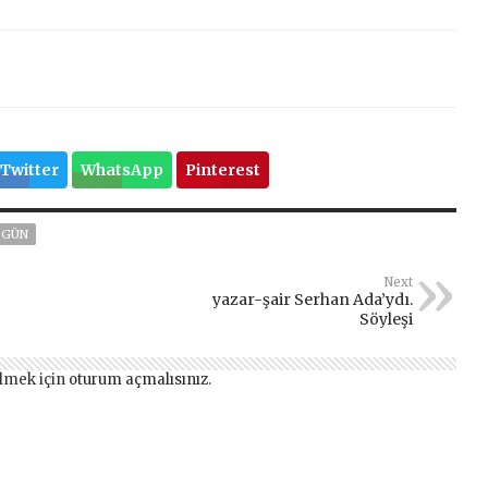
Twitter
WhatsApp
Pinterest
 GÜN
Next
yazar-şair Serhan Ada’ydı.
Söyleşi
lmek için
oturum açmalısınız
.