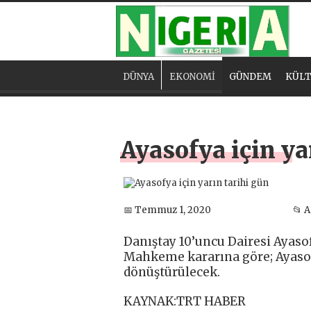
DÜNYA
EKONOMİ
GÜNDEM
KÜLT
Ayasofya için ya
📅 Temmuz 1, 2020
📂 
Danıştay 10’uncu Dairesi Ayaso
Mahkeme kararına göre; Ayasof
dönüştürülecek.
KAYNAK:TRT HABER