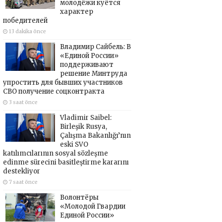
молодёжи куётся
характер
победителей
13 dakika önce
Владимир Сайбель: В
«Единой России»
поддерживают
решение Минтруда
упростить для бывших участников
СВО получение соцконтракта
3 saat önce
Vladimir Saibel:
Birleşik Rusya,
Çalışma Bakanlığı’nın
eski SVO
katılımcılarının sosyal sözleşme
edinme sürecini basitleştirme kararını
destekliyor
7 saat önce
Волонтёры
«Молодой Гвардии
Единой России»