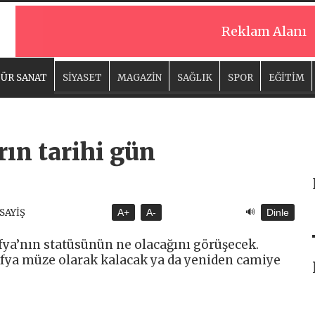
Reklam Alanı
ÜR SANAT
SİYASET
MAGAZİN
SAĞLIK
SPOR
EĞİTİM
rın tarihi gün
🔊
ASAYİŞ
A+
A-
Dinle
fya’nın statüsünün ne olacağını görüşecek.
ya müze olarak kalacak ya da yeniden camiye