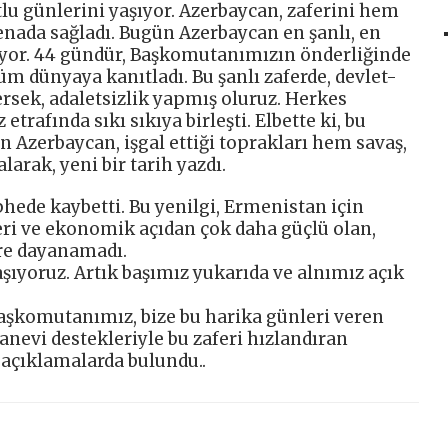
u günlerini yaşıyor. Azerbaycan, zaferini hem
nada sağladı. Bugün Azerbaycan en şanlı, en
şıyor. 44 gündür, Başkomutanımızın önderliğinde
m dünyaya kanıtladı. Bu şanlı zaferde, devlet-
ersek, adaletsizlik yapmış oluruz. Herkes
afında sıkı sıkıya birleşti. Elbette ki, bu
ün Azerbaycan, işgal ettiği toprakları hem savaş,
arak, yeni bir tarih yazdı.
hede kaybetti. Bu yenilgi, Ermenistan için
ri ve ekonomik açıdan çok daha güçlü olan,
re dayanamadı.
şıyoruz. Artık başımız yukarıda ve alnımız açık
aşkomutanımız, bize bu harika günleri veren
evi destekleriyle bu zaferi hızlandıran
 açıklamalarda bulundu..