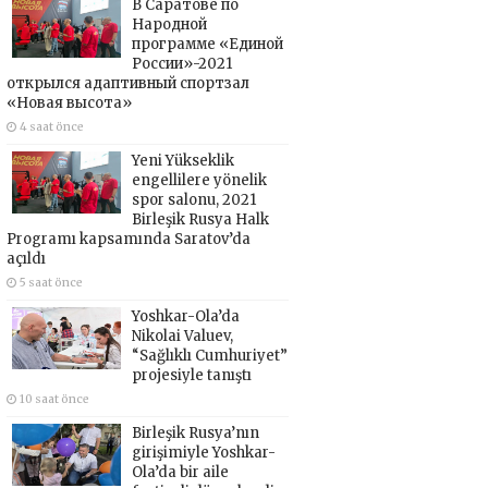
В Саратове по
Народной
программе «Единой
России»-2021
открылся адаптивный спортзал
«Новая высота»
4 saat önce
Yeni Yükseklik
engellilere yönelik
spor salonu, 2021
Birleşik Rusya Halk
Programı kapsamında Saratov’da
açıldı
5 saat önce
Yoshkar-Ola’da
Nikolai Valuev,
“Sağlıklı Cumhuriyet”
projesiyle tanıştı
10 saat önce
Birleşik Rusya’nın
girişimiyle Yoshkar-
Ola’da bir aile