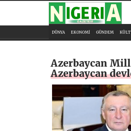
DÜNYA
EKONOMİ
GÜNDEM
KÜLT
Azerbaycan Mille
Azerbaycan devl