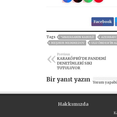
Facebook
Tags
“ANAYASANIN KABULÜ
AZERBAY
MEŞHUR MEMMEDOV
ULU ÖNDER'IN A
Previous
KARAKÖPRÜ’DE PANDEMİ
DENETİMLERİ SIKI
TUTULUYOR
Bir yanıt yazın
Yorum yapabi
Hakkımızda
K