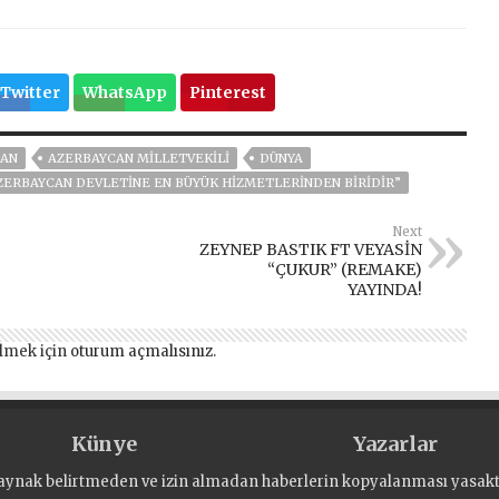
Twitter
WhatsApp
Pinterest
CAN
AZERBAYCAN MİLLETVEKİLİ
DÜNYA
ZERBAYCAN DEVLETINE EN BÜYÜK HIZMETLERINDEN BIRIDIR”
Next
ZEYNEP BASTIK FT VEYASİN
“ÇUKUR” (REMAKE)
YAYINDA!
lmek için
oturum açmalısınız
.
Künye
Yazarlar
aynak belirtmeden ve izin almadan haberlerin kopyalanması yasaktı