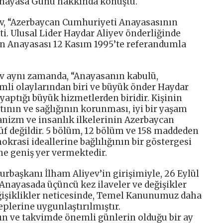
nayasa Günü hakkında konuştu.
, “Azerbaycan Cumhuriyeti Anayasasının
i. Ulusal Lider Haydar Aliyev önderliğinde
n Anayasası 12 Kasım 1995’te referandumla
 aynı zamanda, “Anayasanın kabulü,
mli olaylarından biri ve büyük önder Haydar
yaptığı büyük hizmetlerden biridir. Kişinin
ının ve sağlığının korunması, iyi bir yaşam
nizm ve insanlık ilkelerinin Azerbaycan
f değildir. 5 bölüm, 12 bölüm ve 158 maddeden
krasi ideallerine bağlılığının bir göstergesi
ne geniş yer vermektedir.
başkanı İlham Aliyev’in girişimiyle, 26 Eylül
Anayasada üçüncü kez ilaveler ve değişikler
eğişiklikler neticesinde, Temel Kanunumuz daha
leplerine uygunlaştırılmıştır.
mın ve takvimde önemli günlerin olduğu bir ay