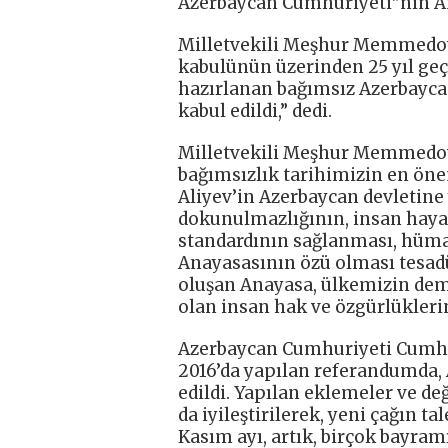
Azerbaycan Cumhuriyeti”nin A
Milletvekili Meşhur Memmedov
kabulünün üzerinden 25 yıl geçt
hazırlanan bağımsız Azerbayca
kabul edildi,” dedi.
Milletvekili Meşhur Memmedov
bağımsızlık tarihimizin en öne
Aliyev’in Azerbaycan devletine 
dokunulmazlığının, insan hayat
standardının sağlanması, hüma
Anayasasının özü olması tesadü
oluşan Anayasa, ülkemizin demo
olan insan hak ve özgürlükleri
Azerbaycan Cumhuriyeti Cumhur
2016’da yapılan referandumda, 
edildi. Yapılan eklemeler ve d
da iyileştirilerek, yeni çağın ta
Kasım ayı, artık, birçok bayra