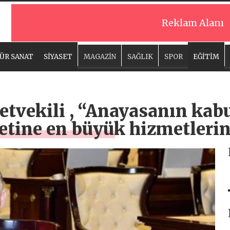
Reklam Alanı
ÜR SANAT
SİYASET
MAGAZİN
SAĞLIK
SPOR
EĞİTİM
tvekili , “Anayasanın kabu
etine en büyük hizmetlerin