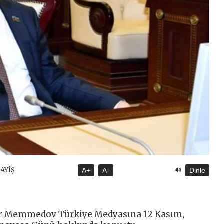
🔊
SAYİŞ
A+
A-
Dinle
ur Memmedov Türkiye Medyasına 12 Kasım,