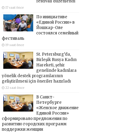
festivali düzenlendi
17 saat önce
По инициативе
«Единой России» в
Йошкар-Оле
состоялся семейный
фестиваль
19 saat önce
St. Petersburg’da,
Birleşik Rusya Kadın
Hareketi, şehir
genelinde kadınlara
yönelik destek programlarının
geliştirilmesi için öneriler hazırladı
22 saat önce
В Санкт-
Петербурге
«Женское движение
Единой России»
сформировало предложения по
развитию городских программ
поддержки женщин