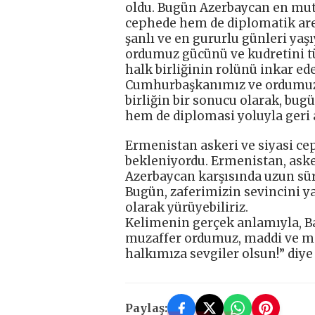
oldu. Bugün Azerbaycan en mutl
cephede hem de diplomatik are
şanlı ve en gururlu günleri ya
ordumuz gücünü ve kudretini tü
halk birliğinin rolünü inkar ed
Cumhurbaşkanımız ve ordumuz etr
birliğin bir sonucu olarak, bug
hem de diplomasi yoluyla geri al
Ermenistan askeri ve siyasi cep
bekleniyordu. Ermenistan, aske
Azerbaycan karşısında uzun sü
Bugün, zaferimizin sevincini ya
olarak yürüyebiliriz.
Kelimenin gerçek anlamıyla, B
muzaffer ordumuz, maddi ve man
halkımıza sevgiler olsun!” diye
Paylaş: