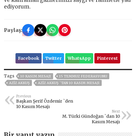
ve kahraman gazilerimizi saygı ve rahmetle yad
ediyorum.
Paylaş:
Facebook
Twitter
WhatsApp
Pinterest
Tags
10 KASIM MESAJI
15 TEMMUZ FEDERASYONU
AZİZ AKKUŞ
AZIZ AKKUŞ `TAN 10 KASIM MESAJI
Previous
Başkan Şerif Özdemir `den
10 Kasım Mesajı
Next
M. Türki Gündoğan `dan 10
Kasım Mesajı
Bir yanıt yazın