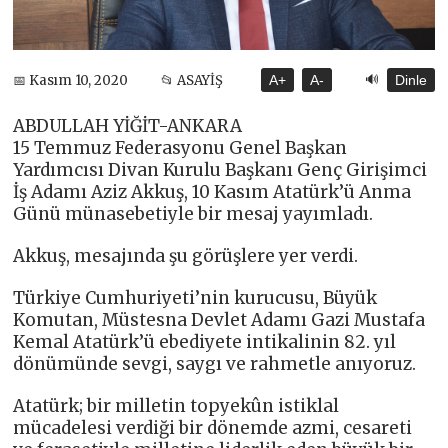
🔊
📅 Kasım 10, 2020
📂 ASAYİŞ
A+
A-
Dinle
ABDULLAH YİĞİT-ANKARA
15 Temmuz Federasyonu Genel Başkan
Yardımcısı Divan Kurulu Başkanı Genç Girişimci
İş Adamı Aziz Akkuş, 10 Kasım Atatürk’ü Anma
Günü münasebetiyle bir mesaj yayımladı.
Akkuş, mesajında şu görüşlere yer verdi.
Türkiye Cumhuriyeti’nin kurucusu, Büyük
Komutan, Müstesna Devlet Adamı Gazi Mustafa
Kemal Atatürk’ü ebediyete intikalinin 82. yıl
dönümünde sevgi, saygı ve rahmetle anıyoruz.
Atatürk; bir milletin topyekûn istiklal
mücadelesi verdiği bir dönemde azmi, cesareti