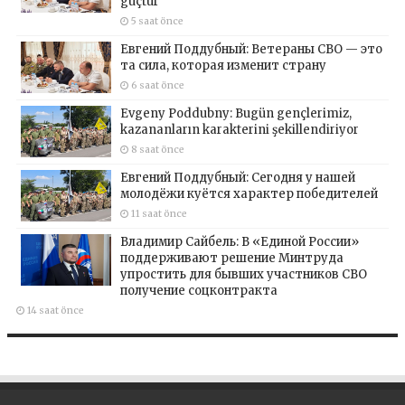
güçtür
5 saat önce
Евгений Поддубный: Ветераны СВО — это
та сила, которая изменит страну
6 saat önce
Evgeny Poddubny: Bugün gençlerimiz,
kazananların karakterini şekillendiriyor
8 saat önce
Евгений Поддубный: Сегодня у нашей
молодёжи куётся характер победителей
11 saat önce
Владимир Сайбель: В «Единой России»
поддерживают решение Минтруда
упростить для бывших участников СВО
получение соцконтракта
14 saat önce