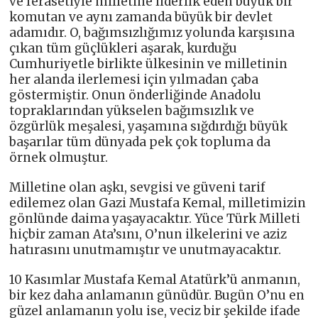
ve ferasetiyle milletine liderlik eden büyük bir
komutan ve aynı zamanda büyük bir devlet
adamıdır. O, bağımsızlığımız yolunda karşısına
çıkan tüm güçlükleri aşarak, kurduğu
Cumhuriyetle birlikte ülkesinin ve milletinin
her alanda ilerlemesi için yılmadan çaba
göstermiştir. Onun önderliğinde Anadolu
topraklarından yükselen bağımsızlık ve
özgürlük meşalesi, yaşamına sığdırdığı büyük
başarılar tüm dünyada pek çok topluma da
örnek olmuştur.
Milletine olan aşkı, sevgisi ve güveni tarif
edilemez olan Gazi Mustafa Kemal, milletimizin
gönlünde daima yaşayacaktır. Yüce Türk Milleti
hiçbir zaman Ata’sını, O’nun ilkelerini ve aziz
hatırasını unutmamıştır ve unutmayacaktır.
10 Kasımlar Mustafa Kemal Atatürk’ü anmanın,
bir kez daha anlamanın günüdür. Bugün O’nu en
güzel anlamanın yolu ise, veciz bir şekilde ifade