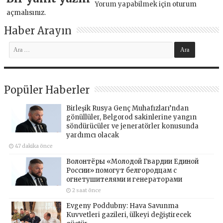
Yorum yapabilmek için
oturum
açmalısınız
.
Haber Arayın
Popüler Haberler
Birleşik Rusya Genç Muhafızları’ndan
gönüllüler, Belgorod sakinlerine yangın
söndürücüler ve jeneratörler konusunda
yardımcı olacak
47 dakika önce
Волонтёры «Молодой Гвардии Единой
России» помогут белгородцам с
огнетушителями и генераторами
2 saat önce
Evgeny Poddubny: Hava Savunma
Kuvvetleri gazileri, ülkeyi değiştirecek