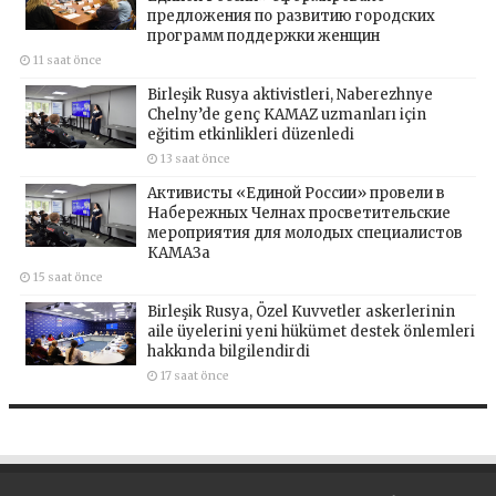
предложения по развитию городских
программ поддержки женщин
11 saat önce
Birleşik Rusya aktivistleri, Naberezhnye
Chelny’de genç KAMAZ uzmanları için
eğitim etkinlikleri düzenledi
13 saat önce
Активисты «Единой России» провели в
Набережных Челнах просветительские
мероприятия для молодых специалистов
КАМАЗа
15 saat önce
Birleşik Rusya, Özel Kuvvetler askerlerinin
aile üyelerini yeni hükümet destek önlemleri
hakkında bilgilendirdi
17 saat önce