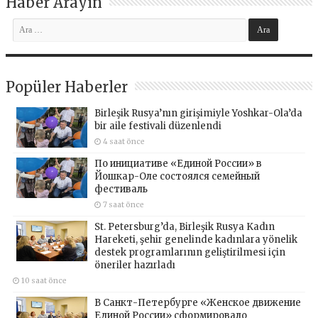
Haber Arayın
Popüler Haberler
Birleşik Rusya’nın girişimiyle Yoshkar-Ola’da
bir aile festivali düzenlendi
4 saat önce
По инициативе «Единой России» в
Йошкар-Оле состоялся семейный
фестиваль
7 saat önce
St. Petersburg’da, Birleşik Rusya Kadın
Hareketi, şehir genelinde kadınlara yönelik
destek programlarının geliştirilmesi için
öneriler hazırladı
10 saat önce
В Санкт-Петербурге «Женское движение
Единой России» сформировало