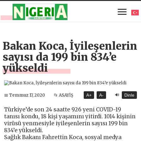
Bakan Koca, İyileşenlerin
sayısı da 199 bin 834’e
yükseldi
🔊
📅 Temmuz 17, 2020
📂 ASAYİŞ
A+
A-
Dinle
Türkiye’de son 24 saatte 926 yeni COVID-19
tanısı kondu, 18 kişi yaşamını yitirdi. 1014 kişinin
virüsü yenmesiyle iyileşenlerin sayısı 199 bin
834’e yükseldi.
Sağlık Bakanı Fahrettin Koca, sosyal medya