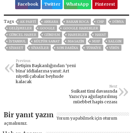
Facebook
Twitter
WhatsApp
Pinterest
Tags
AK PARTİ
ANKARA
BAKAN KOCA
CHP
DÜNYA
GELIŞMELER
GOOGLE
GOOGLE HABERLER
GÜNCEL HABER
GÜNDEM
HABERLER
HAYAT
ISTANBUL
KÜLTÜR SANAT
MAGAZİN
MHP
SALGIN
SİYASET
SİYASİLER
SON DAKIKA
TÜRKİYE
VIRÜS
Previous
İletişim Başkanlığından ‘yeni
bina’ iddialarına yanıt: Art
niyetli çabalar beyhude
kalacak
Next
Suikast timi davasında
Yazıcı’ya ağırlaştırılmış
müebbet hapis cezası
Bir yanıt yazın
Yorum yapabilmek için
oturum
açmalısınız
.