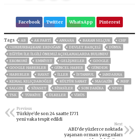
Facebook
Twitter
WhatsApp
Pinterest
Tags
AB
AK PARTİ
ANKARA
BAKAN SELÇUK
CHP
CUMHURBAŞKANI ERDOĞAN
DEVLET BAHÇELİ
DÜNYA
EĞITIM İLE ILGILI ÖNEMLI AÇIKLAMALARDA BULUNDU
EKONOMİ
EMNİYET
GELIŞMELER
GOOGLE
GOOGLE HABERLER
GÜNCEL HABER
GÜNDEM
HABERLER
HAYAT
İLLER
ISTANBUL
JANDARMA
KEMAL KILIÇDAROĞLU
KÜLTÜR SANAT
MAGAZİN
MHP
SALGIN
SİYASET
SİYASİLER
SON DAKIKA
SPOR
TSK
TÜRKİYE
ÜLKELER
VIRÜS
Previous
Türkiye’de son 24 saatte 1771
yeni vaka tespit edildi
Next
ABD’de yüzlerce noktada
yaşanan orman yangınları