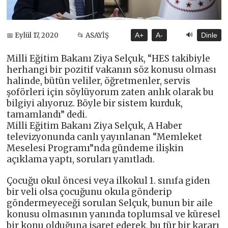
🔊
📅 Eylül 17, 2020
📂 ASAYİŞ
A+
A-
Dinle
Milli Eğitim Bakanı Ziya Selçuk, “HES takibiyle
herhangi bir pozitif vakanın söz konusu olması
halinde, bütün veliler, öğretmenler, servis
şoförleri için söylüyorum zaten anlık olarak bu
bilgiyi alıyoruz. Böyle bir sistem kurduk,
tamamlandı” dedi.
Milli Eğitim Bakanı Ziya Selçuk, A Haber
televizyonunda canlı yayınlanan “Memleket
Meselesi Programı”nda gündeme ilişkin
açıklama yaptı, soruları yanıtladı.
Çocuğu okul öncesi veya ilkokul 1. sınıfa giden
bir veli olsa çocuğunu okula gönderip
göndermeyeceği sorulan Selçuk, bunun bir aile
konusu olmasının yanında toplumsal ve küresel
bir konu olduğuna işaret ederek, bu tür bir kararı