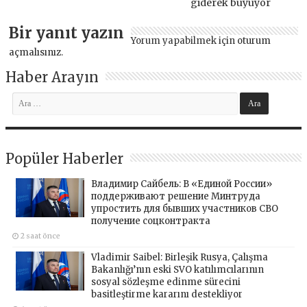
giderek büyüyor
Bir yanıt yazın
Yorum yapabilmek için
oturum
açmalısınız
.
Haber Arayın
Popüler Haberler
Владимир Сайбель: В «Единой России»
поддерживают решение Минтруда
упростить для бывших участников СВО
получение соцконтракта
2 saat önce
Vladimir Saibel: Birleşik Rusya, Çalışma
Bakanlığı’nın eski SVO katılımcılarının
sosyal sözleşme edinme sürecini
basitleştirme kararını destekliyor