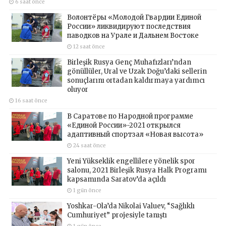
6 saat önce
Волонтёры «Молодой Гвардии Единой
России» ликвидируют последствия
паводков на Урале и Дальнем Востоке
12 saat önce
Birleşik Rusya Genç Muhafızları’ndan
gönüllüler, Ural ve Uzak Doğu’daki sellerin
sonuçlarını ortadan kaldırmaya yardımcı
oluyor
16 saat önce
В Саратове по Народной программе
«Единой России»-2021 открылся
адаптивный спортзал «Новая высота»
24 saat önce
Yeni Yükseklik engellilere yönelik spor
salonu, 2021 Birleşik Rusya Halk Programı
kapsamında Saratov’da açıldı
1 gün önce
Yoshkar-Ola’da Nikolai Valuev, “Sağlıklı
Cumhuriyet” projesiyle tanıştı