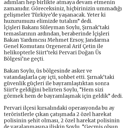
adımları hep birlikte atmaya devam etmenin
zamanıdır. Göreceksiniz, hiçbirinizin ummadığı
gelişmeler Türkiye’de yaşanacak. Yeter ki
huzurumuzu elimizde tutalım” dedi.
İçişleri Bakanı Süleyman Soylu, Şırnak’taki
temaslarının ardından, beraberinde İçişleri
Bakan Yardımcısı Mehmet Ersoy, Jandarma
Genel Komutanı Orgeneral Arif Çetin ile
helikopterle Siirt’teki Pervari Doğan Üs
Bölgesi’ne geçti.
Bakan Soylu, üs bölgesinde asker ve
vatandaşlarla çay içti, sohbet etti. Şırnak’taki
güvenlik güçleri ile bayramlaştıktan sonra
Siirt’e geldiğini belirten Soylu, “Hem sizi
görmek hem de bayramlaşmak için geldik” dedi.
Pervari ilçesi kırsalındaki operasyonda bu ay
teröristlerle çıkan çatışmada 2 özel harekat
polisinin şehit olması, 2 özel harekat polisinin
de yaralanmasına ilişkin Soylu, “Geçmiş olsun