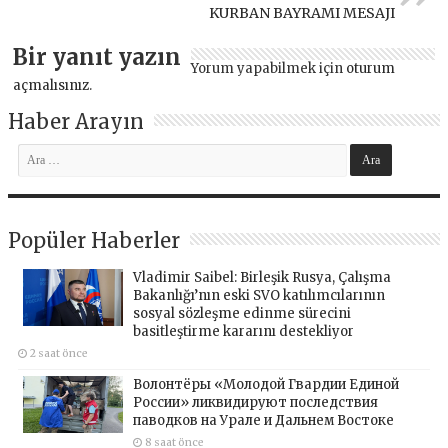
KURBAN BAYRAMI MESAJI
Bir yanıt yazın
Yorum yapabilmek için
oturum
açmalısınız
.
Haber Arayın
Popüler Haberler
Vladimir Saibel: Birleşik Rusya, Çalışma
Bakanlığı’nın eski SVO katılımcılarının
sosyal sözleşme edinme sürecini
basitleştirme kararını destekliyor
2 saat önce
Волонтёры «Молодой Гвардии Единой
России» ликвидируют последствия
паводков на Урале и Дальнем Востоке
8 saat önce