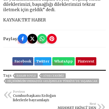
dileklerimizi, başsağlığı dileklerimizi tekrar
iletmek için geldik” dedi.
KAYNAK:TRT HABER
Paylaş:
Facebook
Twitter
WhatsApp
Pinterest
Tags
BAKAN SOYLU
GÖRECEKSINIZ
HIÇBIRINIZIN UMMADIĞI GELIŞMELER TÜRKIYE'DE YAŞANACAK
Previous
Cumhurbaşkanı Erdoğan
liderlerle bayramlaştı
Next
MEHMET EKİNCİ`DEN