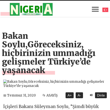
Bakan
Soylu,Göreceksiniz,
hiçbirinizin ummadığı
gelişmeler Türkiye’de
yaşanacak
🔊
📅 Temmuz 31, 2020
📂 ASAYİŞ
A+
A-
Dinle
İçişleri Bakanı Süleyman Soylu, “Şimdi büyük