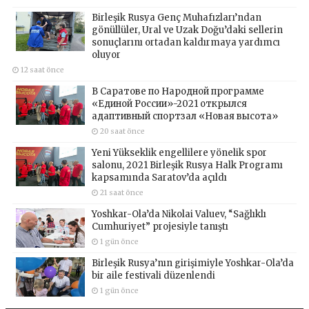
Birleşik Rusya Genç Muhafızları’ndan
gönüllüler, Ural ve Uzak Doğu’daki sellerin
sonuçlarını ortadan kaldırmaya yardımcı
oluyor
12 saat önce
В Саратове по Народной программе
«Единой России»-2021 открылся
адаптивный спортзал «Новая высота»
20 saat önce
Yeni Yükseklik engellilere yönelik spor
salonu, 2021 Birleşik Rusya Halk Programı
kapsamında Saratov’da açıldı
21 saat önce
Yoshkar-Ola’da Nikolai Valuev, “Sağlıklı
Cumhuriyet” projesiyle tanıştı
1 gün önce
Birleşik Rusya’nın girişimiyle Yoshkar-Ola’da
bir aile festivali düzenlendi
1 gün önce