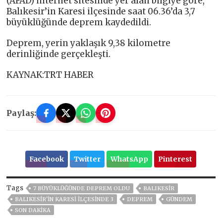
(AFAD) internet sitesinde yer alan bilgiye göre,
Balıkesir’in Karesi ilçesinde saat 06.36’da 3,7
büyüklüğünde deprem kaydedildi.
Deprem, yerin yaklaşık 9,38 kilometre
derinliğinde gerçekleşti.
KAYNAK:TRT HABER
Paylaş:
Facebook
Twitter
WhatsApp
Pinterest
Tags
7 BÜYÜKLÜĞÜNDE DEPREM OLDU
BALIKESİR
BALIKESIR'IN KARESI ILÇESINDE 3
DEPREM
GÜNDEM
SON DAKIKA