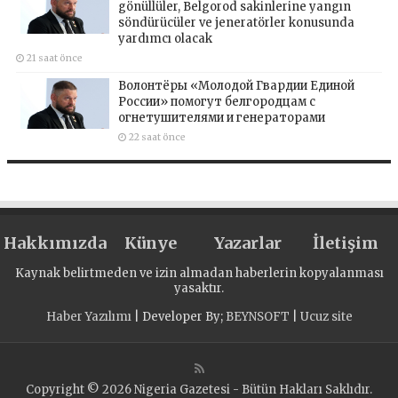
gönüllüler, Belgorod sakinlerine yangın
söndürücüler ve jeneratörler konusunda
yardımcı olacak
21 saat önce
Волонтёры «Молодой Гвардии Единой
России» помогут белгородцам с
огнетушителями и генераторами
22 saat önce
Hakkımızda
Künye
Yazarlar
İletişim
Kaynak belirtmeden ve izin almadan haberlerin kopyalanması
yasaktır.
Haber Yazılımı
| Developer By;
BEYNSOFT
|
Ucuz site
Copyright © 2026 Nigeria Gazetesi - Bütün Hakları Saklıdır.