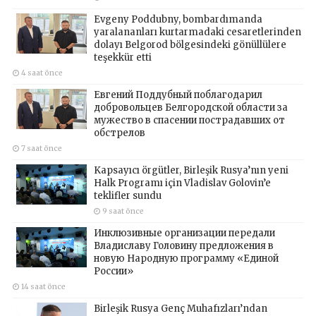
Evgeny Poddubny, bombardımanda
yaralananları kurtarmadaki cesaretlerinden
dolayı Belgorod bölgesindeki gönüllülere
teşekkür etti
4 saat önce
Евгений Поддубный поблагодарил
добровольцев Белгородской области за
мужество в спасении пострадавших от
обстрелов
7 saat önce
Kapsayıcı örgütler, Birleşik Rusya’nın yeni
Halk Programı için Vladislav Golovin’e
teklifler sundu
9 saat önce
Инклюзивные организации передали
Владиславу Головину предложения в
новую Народную программу «Единой
России»
14 saat önce
Birleşik Rusya Genç Muhafızları’ndan