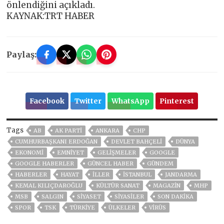
önlendiğini açıkladı.
KAYNAK:TRT HABER
Paylaş:
Facebook
Twitter
WhatsApp
Pinterest
Tags
AB
AK PARTİ
ANKARA
CHP
CUMHURBAŞKANI ERDOĞAN
DEVLET BAHÇELİ
DÜNYA
EKONOMİ
EMNİYET
GELIŞMELER
GOOGLE
GOOGLE HABERLER
GÜNCEL HABER
GÜNDEM
HABERLER
HAYAT
İLLER
ISTANBUL
JANDARMA
KEMAL KILIÇDAROĞLU
KÜLTÜR SANAT
MAGAZİN
MHP
MSB
SALGIN
SİYASET
SİYASİLER
SON DAKIKA
SPOR
TSK
TÜRKİYE
ÜLKELER
VIRÜS