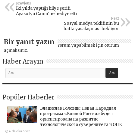
Previous
İki yılda yaptığı hilye şerifi
Ayasofya Camii’ne hediye etti
Next
Sosyal medya teklifinin bu
hafta yasalaşması bekliyor
Bir yanıt yazın
Yorum yapabilmek için
oturum
açmalısınız
.
Haber Arayın
Popüler Haberler
Владислав Головин: Новая Народная
программа «Единой России» будет
ориентирована на развитие
технологического суверенитета и ОПК
6 dakika önce