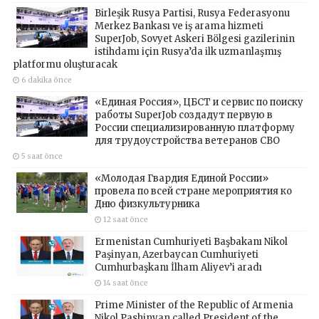
Birleşik Rusya Partisi, Rusya Federasyonu
Merkez Bankası ve iş arama hizmeti
SuperJob, Sovyet Askeri Bölgesi gazilerinin
istihdamı için Rusya’da ilk uzmanlaşmış
platformu oluşturacak
6 dakika önce
«Единая Россия», ЦБСТ и сервис по поиску
работы SuperJob создадут первую в
России специализированную платформу
для трудоустройства ветеранов СВО
5 saat önce
«Молодая Гвардия Единой России»
провела по всей стране мероприятия ко
Дню физкультурника
12 saat önce
Ermenistan Cumhuriyeti Başbakanı Nikol
Paşinyan, Azerbaycan Cumhuriyeti
Cumhurbaşkanı İlham Aliyev’i aradı
14 saat önce
Prime Minister of the Republic of Armenia
Nikol Pashinyan called President of the