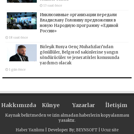
13 saat önce
Инклюзивные организации передали
Владиславу Головину предложения в
новую Народную программу «Единой
России»
18 saat önce
Birleşik Rusya Genç Muhafızları’ndan
gönüllüler, Belgorod sakinlerine yangın
söndürücüler ve jeneratörler konusunda
yardımcı olacak
1 gün önce
Hakkımızda
Künye
Yazarlar
İletişim
Kaynak belirtmeden ve izin almadan haberlerin kopyalanması
yasaktır.
Haber Yazılımı
| Developer By;
BEYNSOFT
|
Ucuz site