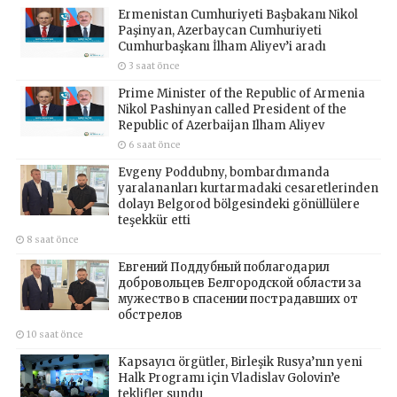
Ermenistan Cumhuriyeti Başbakanı Nikol
Paşinyan, Azerbaycan Cumhuriyeti
Cumhurbaşkanı İlham Aliyev’i aradı
3 saat önce
Prime Minister of the Republic of Armenia
Nikol Pashinyan called President of the
Republic of Azerbaijan Ilham Aliyev
6 saat önce
Evgeny Poddubny, bombardımanda
yaralananları kurtarmadaki cesaretlerinden
dolayı Belgorod bölgesindeki gönüllülere
teşekkür etti
8 saat önce
Евгений Поддубный поблагодарил
добровольцев Белгородской области за
мужество в спасении пострадавших от
обстрелов
10 saat önce
Kapsayıcı örgütler, Birleşik Rusya’nın yeni
Halk Programı için Vladislav Golovin’e
teklifler sundu