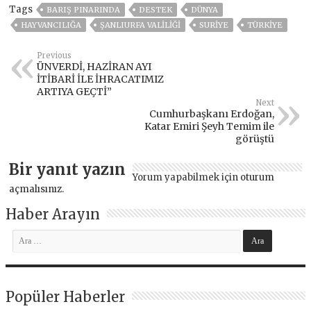
Tags
BARIŞ PINARINDA
DESTEK
DÜNYA
HAYVANCILIĞA
ŞANLIURFA VALİLİĞİ
SURİYE
TÜRKİYE
Previous
ÜNVERDİ, HAZİRAN AYI
İTİBARİ İLE İHRACATIMIZ
ARTIYA GEÇTİ”
Next
Cumhurbaşkanı Erdoğan,
Katar Emiri Şeyh Temim ile
görüştü
Bir yanıt yazın
Yorum yapabilmek için
oturum
açmalısınız
.
Haber Arayın
Popüler Haberler