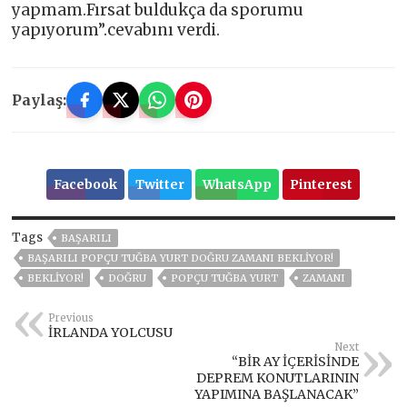
yapmam.Fırsat buldukça da sporumu
yapıyorum”.cevabını verdi.
Paylaş:
Facebook
Twitter
WhatsApp
Pinterest
Tags
BAŞARILI
BAŞARILI POPÇU TUĞBA YURT DOĞRU ZAMANI BEKLIYOR!
BEKLIYOR!
DOĞRU
POPÇU TUĞBA YURT
ZAMANI
Previous
İRLANDA YOLCUSU
Next
“BİR AY İÇERİSİNDE
DEPREM KONUTLARININ
YAPIMINA BAŞLANACAK”