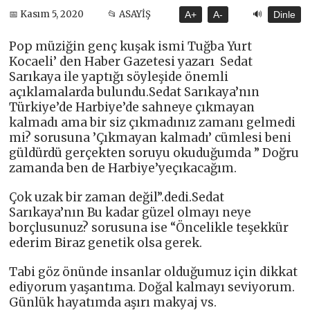
🔊
📅 Kasım 5, 2020
📂 ASAYİŞ
A+
A-
Dinle
Pop müziğin genç kuşak ismi Tuğba Yurt
Kocaeli’ den Haber Gazetesi yazarı Sedat
Sarıkaya ile yaptığı söyleşide önemli
açıklamalarda bulundu.Sedat Sarıkaya’nın
Türkiye’de Harbiye’de sahneye çıkmayan
kalmadı ama bir siz çıkmadınız zamanı gelmedi
mi? sorusuna ’Çıkmayan kalmadı’ cümlesi beni
güldürdü gerçekten soruyu okuduğumda ” Doğru
zamanda ben de Harbiye’yeçıkacağım.
Çok uzak bir zaman değil”.dedi.Sedat
Sarıkaya’nın Bu kadar güzel olmayı neye
borçlusunuz? sorusuna ise “Öncelikle teşekkür
ederim Biraz genetik olsa gerek.
Tabi göz önünde insanlar olduğumuz için dikkat
ediyorum yaşantıma. Doğal kalmayı seviyorum.
Günlük hayatımda aşırı makyaj vs.