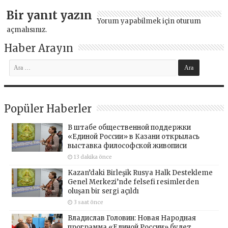
Bir yanıt yazın
Yorum yapabilmek için
oturum
açmalısınız
.
Haber Arayın
Popüler Haberler
В штабе общественной поддержки
«Единой России» в Казани открылась
выставка философской живописи
13 dakika önce
Kazan’daki Birleşik Rusya Halk Destekleme
Genel Merkezi’nde felsefi resimlerden
oluşan bir sergi açıldı
3 saat önce
Владислав Головин: Новая Народная
программа «Единой России» будет