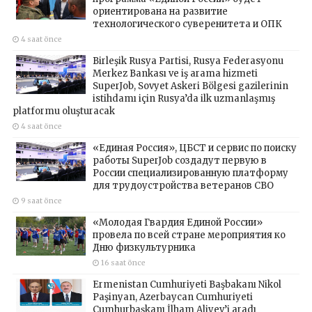
ориентирована на развитие
технологического суверенитета и ОПК
4 saat önce
Birleşik Rusya Partisi, Rusya Federasyonu
Merkez Bankası ve iş arama hizmeti
SuperJob, Sovyet Askeri Bölgesi gazilerinin
istihdamı için Rusya’da ilk uzmanlaşmış
platformu oluşturacak
4 saat önce
«Единая Россия», ЦБСТ и сервис по поиску
работы SuperJob создадут первую в
России специализированную платформу
для трудоустройства ветеранов СВО
9 saat önce
«Молодая Гвардия Единой России»
провела по всей стране мероприятия ко
Дню физкультурника
16 saat önce
Ermenistan Cumhuriyeti Başbakanı Nikol
Paşinyan, Azerbaycan Cumhuriyeti
Cumhurbaşkanı İlham Aliyev’i aradı