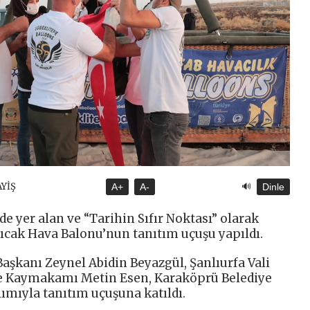
🔊
AYİŞ
A+
A-
Dinle
 yer alan ve “Tarihin Sıfır Noktası” olarak
Sıcak Hava Balonu’nun tanıtım uçuşu yapıldı.
aşkanı Zeynel Abidin Beyazgül, Şanlıurfa Vali
iye Kaymakamı Metin Esen, Karaköprü Belediye
lımıyla tanıtım uçuşuna katıldı.