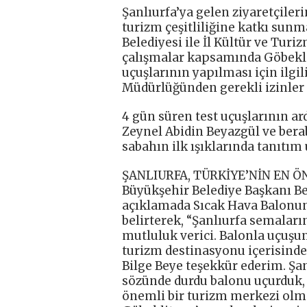
Şanlıurfa’ya gelen ziyaretçile
turizm çeşitliliğine katkı sunm
Belediyesi ile İl Kültür ve Tu
çalışmalar kapsamında Göbekli
uçuşlarının yapılması için ilgil
Müdürlüğünden gerekli izinler 
4 gün süren test uçuşlarının a
Zeynel Abidin Beyazgül ve bera
sabahın ilk ışıklarında tanıtım 
ŞANLIURFA, TÜRKİYE’NİN EN 
Büyükşehir Belediye Başkanı Be
açıklamada Sıcak Hava Balonun
belirterek, “Şanlıurfa semalar
mutluluk verici. Balonla uçuşun 
turizm destinasyonu içerisinde
Bilge Beye teşekkür ederim. Şa
sözünde durdu balonu uçurduk, b
önemli bir turizm merkezi olm