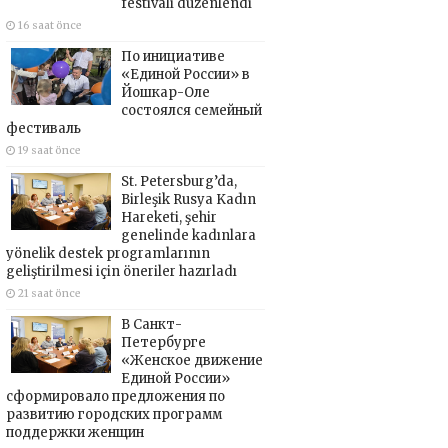
festivali düzenlendi
16 saat önce
По инициативе
«Единой России» в
Йошкар-Оле
состоялся семейный
фестиваль
19 saat önce
St. Petersburg’da,
Birleşik Rusya Kadın
Hareketi, şehir
genelinde kadınlara
yönelik destek programlarının
geliştirilmesi için öneriler hazırladı
21 saat önce
В Санкт-
Петербурге
«Женское движение
Единой России»
сформировало предложения по
развитию городских программ
поддержки женщин