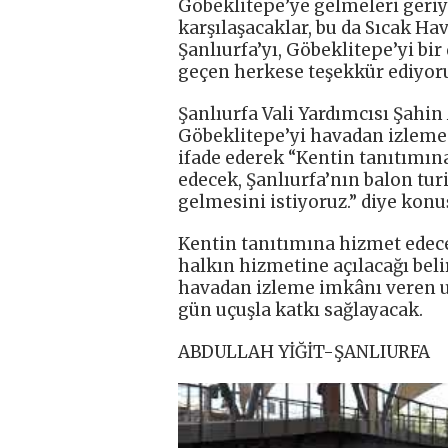
Göbeklitepe’ye gelmeleri geriyo
karşılaşacaklar, bu da Sıcak Ha
Şanlıurfa’yı, Göbeklitepe’yi b
geçen herkese teşekkür ediyoru
Şanlıurfa Vali Yardımcısı Şahin
Göbeklitepe’yi havadan izleme f
ifade ederek “Kentin tanıtımın
edecek, Şanlıurfa’nın balon t
gelmesini istiyoruz.” diye konu
Kentin tanıtımına hizmet edecek
halkın hizmetine açılacağı belir
havadan izleme imkânı veren uç
gün uçuşla katkı sağlayacak.
ABDULLAH YİĞİT-ŞANLIURFA