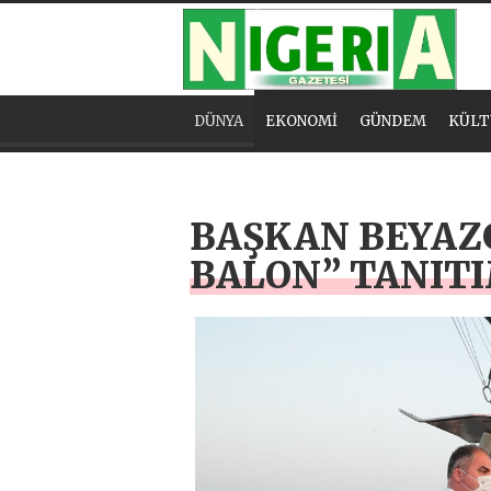
DÜNYA
EKONOMİ
GÜNDEM
KÜLT
BAŞKAN BEYAZG
BALON” TANIT