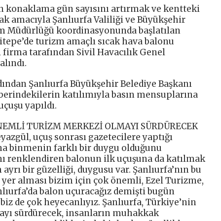
rin konaklama gün sayısını artırmak ve kentteki
ak amacıyla Şanlıurfa Valiliği ve Büyükşehir
rizm Müdürlüğü koordinasyonunda başlatılan
tepe’de turizm amaçlı sıcak hava balonu
i firma tarafından Sivil Havacılık Genel
alındı.
rdından Şanlıurfa Büyükşehir Belediye Başkanı
berindekilerin katılımıyla basın mensuplarına
uçuşu yapıldı.
ÖNEMLİ TURİZM MERKEZİ OLMAYI SÜRDÜRECEK
yazgül, uçuş sonrası gazetecilere yaptığı
a binmenin farklı bir duygu olduğunu
ını renklendiren balonun ilk uçuşuna da katılmak
ayrı bir güzelliği, duygusu var. Şanlıurfa’nın bu
 yer alması bizim için çok önemli, Ezel Turizme,
nlıurfa’da balon uçuracağız demişti bugün
iz de çok heyecanlıyız. Şanlıurfa, Türkiye’nin
ayı sürdürecek, insanların muhakkak