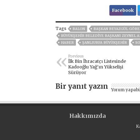
Facebook
Tags
BALON
BAŞKAN BEYAZGÜL GÖBEK
BÜYÜKŞEHIR BELEDIYE BAŞKANI ZEYNEL A
HABER
ŞANLIURFA BÜYÜKŞEHİR
SO
Previous
İlk Bin İhracatçı Listesinde
Kadooğlu Yağ’ın Yükselişi
Sürüyor
Bir yanıt yazın
Yorum yapabi
Hakkımızda
K