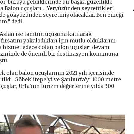
r, buraya geldiklerinde bir başka güzellikle
va Balon uçuşları… Yeryüzünden seyrettikleri
ir de gökyüzünden seyretmiş olacaklar. Ben emeği
m.” dedi.
 Aslan ise tanıtım uçuşuna katılarak
ırsatını yakaladıkları için mutlu olduklarını
a hizmet edecek olan balon uçuşları devam
urizminde de önemli bir destinasyon konumuna
ştu.
 olan balon uçuşlarının 2021 yılı içerisinde
tildi. Göbeklitepe’yi ve Şanlıurfa’yı 1000 metre
uşlar, Urfa’nın turizm değerlerine yılda 300