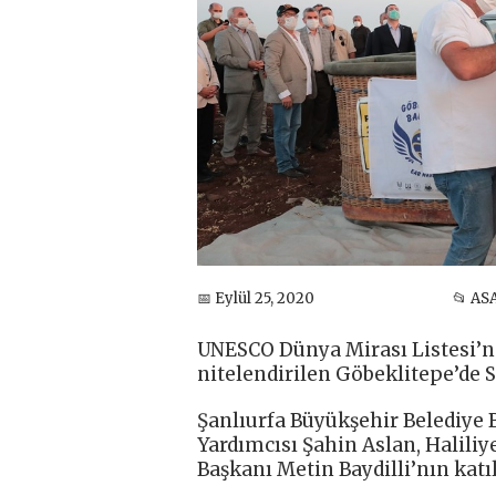
📅 Eylül 25, 2020
📂 AS
UNESCO Dünya Mirası Listesi’nde
nitelendirilen Göbeklitepe’de 
Şanlıurfa Büyükşehir Belediye B
Yardımcısı Şahin Aslan, Halil
Başkanı Metin Baydilli’nın katı