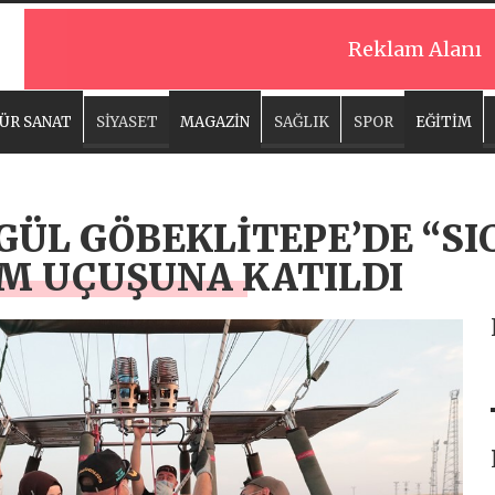
Reklam Alanı
ÜR SANAT
SİYASET
MAGAZİN
SAĞLIK
SPOR
EĞİTİM
ÜL GÖBEKLİTEPE’DE “SI
IM UÇUŞUNA KATILDI