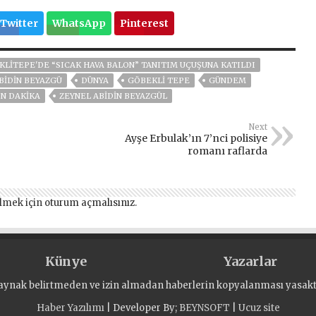
Twitter
WhatsApp
Pinterest
LİTEPE'DE “SICAK HAVA BALON” TANITIM UÇUŞUNA KATILDI
BIDIN BEYAZGÜ
DÜNYA
GÖBEKLİ TEPE
GÜNDEM
N DAKIKA
ZEYNEL ABİDİN BEYAZGÜL
Next
Ayşe Erbulak’ın 7’nci polisiye
romanı raflarda
lmek için
oturum açmalısınız
.
Künye
Yazarlar
aynak belirtmeden ve izin almadan haberlerin kopyalanması yasaktı
Haber Yazılımı
| Developer By;
BEYNSOFT
|
Ucuz site