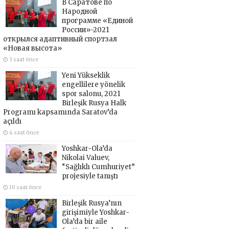
В Саратове по
Народной
программе «Единой
России»-2021
открылся адаптивный спортзал
«Новая высота»
3 saat önce
Yeni Yükseklik
engellilere yönelik
spor salonu, 2021
Birleşik Rusya Halk
Programı kapsamında Saratov’da
açıldı
4 saat önce
Yoshkar-Ola’da
Nikolai Valuev,
“Sağlıklı Cumhuriyet”
projesiyle tanıştı
10 saat önce
Birleşik Rusya’nın
girişimiyle Yoshkar-
Ola’da bir aile