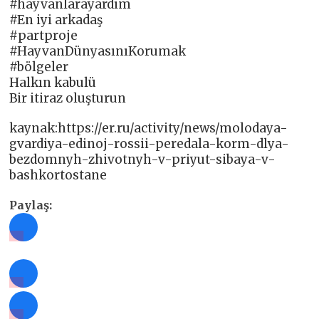
#hayvanlarayardım
#En iyi arkadaş
#partproje
#HayvanDünyasınıKorumak
#bölgeler
Halkın kabulü
Bir itiraz oluşturun
kaynak:https://er.ru/activity/news/molodaya-
gvardiya-edinoj-rossii-peredala-korm-dlya-
bezdomnyh-zhivotnyh-v-priyut-sibaya-v-
bashkortostane
Paylaş: