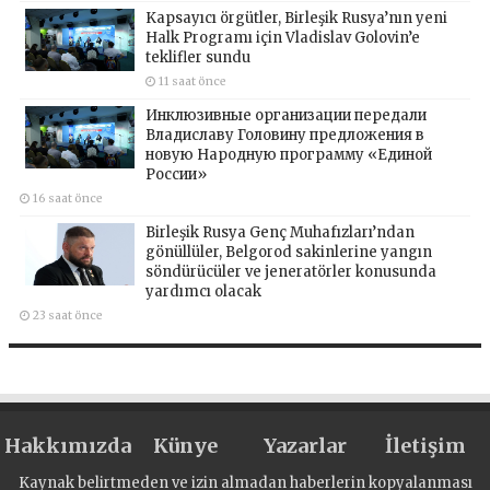
Kapsayıcı örgütler, Birleşik Rusya’nın yeni
Halk Programı için Vladislav Golovin’e
teklifler sundu
11 saat önce
Инклюзивные организации передали
Владиславу Головину предложения в
новую Народную программу «Единой
России»
16 saat önce
Birleşik Rusya Genç Muhafızları’ndan
gönüllüler, Belgorod sakinlerine yangın
söndürücüler ve jeneratörler konusunda
yardımcı olacak
23 saat önce
Hakkımızda
Künye
Yazarlar
İletişim
Kaynak belirtmeden ve izin almadan haberlerin kopyalanması