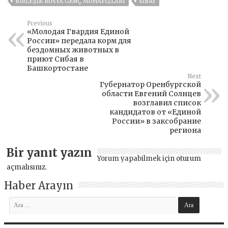
BIRLEŞIK RUSYA GENÇ MUHAFIZLARI
SIBAY
Previous
«Молодая Гвардия Единой
России» передала корм для
бездомных животных в
приют Сибая в
Башкортостане
Next
Губернатор Оренбургской
области Евгений Солнцев
возглавил список
кандидатов от «Единой
России» в заксобрание
региона
Bir yanıt yazın
Yorum yapabilmek için
oturum
açmalısınız
.
Haber Arayın