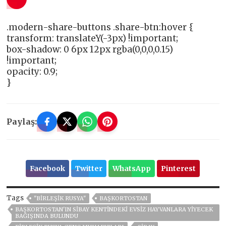
.modern-share-buttons .share-btn:hover {
transform: translateY(-3px) !important;
box-shadow: 0 6px 12px rgba(0,0,0,0.15)
!important;
opacity: 0.9;
}
Paylaş:
Facebook
Twitter
WhatsApp
Pinterest
Tags
"BIRLEŞIK RUSYA"
BAŞKORTOSTAN
BAŞKORTOSTAN'IN SIBAY KENTINDEKI EVSIZ HAYVANLARA YIYECEK
BAĞIŞINDA BULUNDU