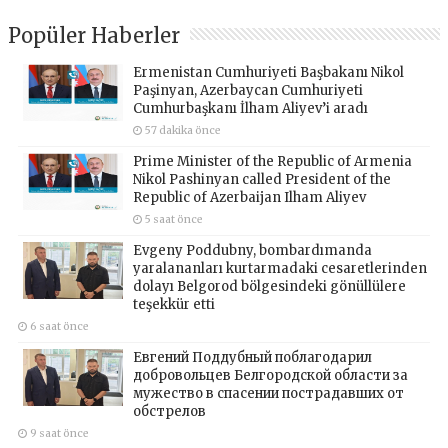
Popüler Haberler
Ermenistan Cumhuriyeti Başbakanı Nikol
Paşinyan, Azerbaycan Cumhuriyeti
Cumhurbaşkanı İlham Aliyev’i aradı
57 dakika önce
Prime Minister of the Republic of Armenia
Nikol Pashinyan called President of the
Republic of Azerbaijan Ilham Aliyev
5 saat önce
Evgeny Poddubny, bombardımanda
yaralananları kurtarmadaki cesaretlerinden
dolayı Belgorod bölgesindeki gönüllülere
teşekkür etti
6 saat önce
Евгений Поддубный поблагодарил
добровольцев Белгородской области за
мужество в спасении пострадавших от
обстрелов
9 saat önce