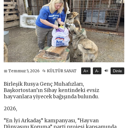
🔊
📅 Temmuz 5, 2026
📂 KÜLTÜR SANAT
A+
A-
Dinle
Birleşik Rusya Genç Muhafızları,
Başkortostan’ın Sibay kentindeki evsiz
hayvanlara yiyecek bağışında bulundu.
2026,
“En İyi Arkadaş” kampanyası, “Hayvan
Dünyasını Koruma” parti projesi kapsamında