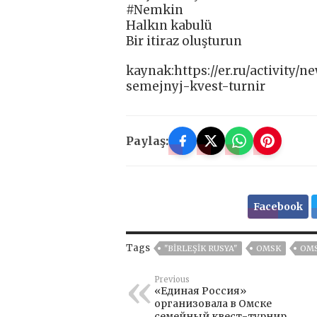
#Nemkin
Halkın kabulü
Bir itiraz oluşturun
kaynak:https://er.ru/activity
semejnyj-kvest-turnir
Paylaş:
Facebook
Tags
"BIRLEŞIK RUSYA"
OMSK
OMS
Previous
«Единая Россия»
организовала в Омске
семейный квест-турнир