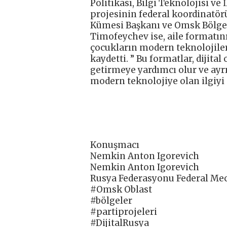
Politikası, Bilgi Teknolojisi ve 
projesinin federal koordinatörü
Kümesi Başkanı ve Omsk Bölges
Timofeychev ise, aile formatın
çocukların modern teknolojiler
kaydetti. ” Bu formatlar, dijital
getirmeye yardımcı olur ve ayr
modern teknolojiye olan ilgiyi ar
Konuşmacı
Nemkin Anton Igorevich
Nemkin Anton Igorevich
Rusya Federasyonu Federal Mecl
#Omsk Oblast
#bölgeler
#partiprojeleri
#DijitalRusya