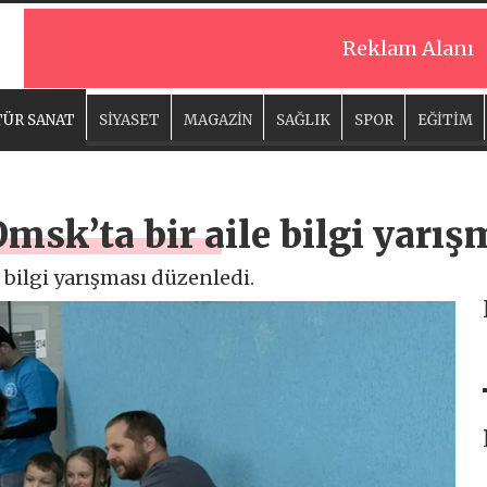
Reklam Alanı
ÜR SANAT
SİYASET
MAGAZİN
SAĞLIK
SPOR
EĞİTİM
Omsk’ta bir aile bilgi yarı
e bilgi yarışması düzenledi.