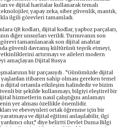
ları ve dijital haritalar kullanarak temalı
teknolojiler, yapay zeka, siber güvenlik, mantık,
ıkla ilgili görevleri tamamladı.
ara QR kodları, dijital kodlar, yapboz parçaları,
otanın diğer unsurları verildi. Turnuvanın son
 görevi tamamlanarak son dijital anahtar
amda güvenli davranış kültürünü teşvik etmeyi,
yetkinliklerini artırmayı ve aileleri modern
yi amaçlayan Dijital Rusya
ışmalarının bir parçasıydı . “Günümüzde dijital
n yaşlardan itibaren sahip olması gereken temel
ün dijital ortamla etkileşim halindedir ve bizim
enli bir şekilde kullanmayı, bilgiyi eleştirel bir
jital hizmetlerin nasıl çalıştığını anlamayı
enin yer alması özellikle önemlidir.
ukları ve ebeveynleri ortak öğrenme için bir
ratmaya ve dijital eğitimi anlaşılabilir, ilgi
yardımcı olur,” diye belirtti Devlet Duma Bilgi