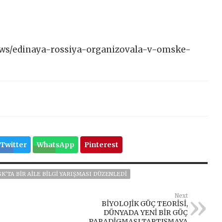
/news/edinaya-rossiya-organizovala-v-omske-
Twitter
WhatsApp
Pinterest
K'TA BIR AILE BILGI YARIŞMASI DÜZENLEDI
Next
BİYOLOJİK GÜÇ TEORİSİ,
DÜNYADA YENİ BİR GÜÇ
PARADİGMASI TARTIŞMAYA