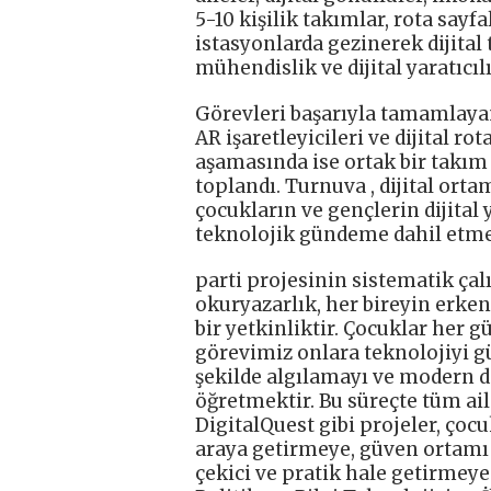
5-10 kişilik takımlar, rota sayfa
istasyonlarda gezinerek dijital 
mühendislik ve dijital yaratıcıl
Görevleri başarıyla tamamlayanl
AR işaretleyicileri ve dijital r
aşamasında ise ortak bir takım
toplandı. Turnuva , dijital ort
çocukların ve gençlerin dijital 
teknolojik gündeme dahil etme
parti projesinin sistematik çal
okuryazarlık, her bireyin erke
bir yetkinliktir. Çocuklar her g
görevimiz onlara teknolojiyi güv
şekilde algılamayı ve modern di
öğretmektir. Bu süreçte tüm ail
DigitalQuest gibi projeler, çoc
araya getirmeye, güven ortamı ya
çekici ve pratik hale getirmeye 