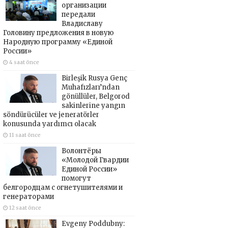
организации
передали
Владиславу
Головину предложения в новую
Народную программу «Единой
России»
4 saat önce
Birleşik Rusya Genç
Muhafızları’ndan
gönüllüler, Belgorod
sakinlerine yangın
söndürücüler ve jeneratörler
konusunda yardımcı olacak
11 saat önce
Волонтёры
«Молодой Гвардии
Единой России»
помогут
белгородцам с огнетушителями и
генераторами
12 saat önce
Evgeny Poddubny: