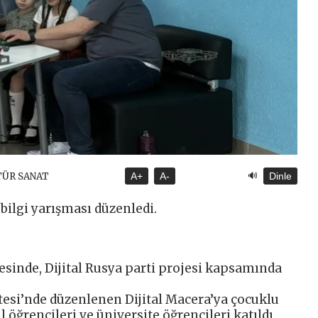
🔊
TÜR SANAT
A+
A-
Dinle
 bilgi yarışması düzenledi.
esinde, Dijital Rusya parti projesi kapsamında
esi’nde düzenlenen Dijital Macera’ya çocuklu
ul öğrencileri ve üniversite öğrencileri katıldı.