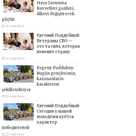
Hava Savunma
Kuvvetleri gazileri,
ülkeyi değiştirecek
güçtür
14 saat önce
Евгений Поддубный:
Ветераны СВО —
это та сила, которая
изменит страну
16 saat önce
Evgeny Poddubny:
Bugün gençlerimiz,
kazananların
karakterini
şekillendiriyor
18 saat önce
Евгений Поддубный:
Сегодня у нашей
молодёжи куётся
характер
победителей
21 saat önce