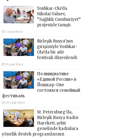
Yoshkar-Ola’da
Nikolai Valuev,
“Sağlıklı Cumhuriyet”
projesiyle tanıştı
1 saat önce
Birleşik Rusya’nın
girişimiyle Yoshkar-
Ola’da bir aile
festivali düzenlendi
8 saat önce
По инициативе
«Единой России» в
Йошкар-Оле
состоялся семейный
фестиваль
10 saat önce
St. Petersburg’da,
Birleşik Rusya Kadın
Hareketi, şehir
genelinde kadınlara
yönelik destek programlarının