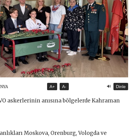
🔊
ÜNYA
A+
A-
Dinle
 SVO askerlerinin anısına bölgelerde Kahraman
nlıkları Moskova, Orenburg, Vologda ve