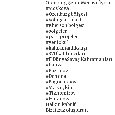
Orenburg Şehir Meclisi Üyesi
#Moskova
#Orenburg bölgesi
#Vologda Oblast
#Kherson bölgesi
#bölgeler
#partiprojeleri
#yeniokul
#kahramanlıkalışı
#SVOkatılımcıları
#II.DünyaSavaşıKahramanları
#hafıza
#Kazimov
#Demina
#Bogodukhov
#Matveykin
#Tikhomirov
#Izmailova
Halkın kabulü
Bir itiraz oluşturun