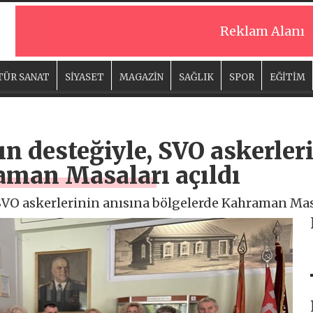
Reklam Alanı
TÜR SANAT
SİYASET
MAGAZİN
SAĞLIK
SPOR
EĞİTİM
ın desteğiyle, SVO askerler
aman Masaları açıldı
 SVO askerlerinin anısına bölgelerde Kahraman Masa