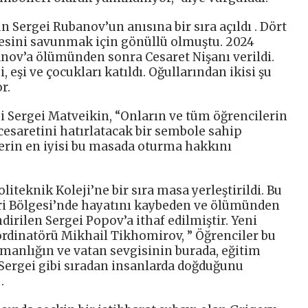
 Sergei Rubanov’un anısına bir sıra açıldı . Dört
kesini savunmak için gönüllü olmuştu. 2024
nov’a ölümünden sonra Cesaret Nişanı verildi.
şi ve çocukları katıldı. Oğullarından ikisi şu
r.
i Sergei Matveikin, “Onların ve tüm öğrencilerin
cesaretini hatırlatacak bir sembole sahip
lerin en iyisi bu masada oturma hakkını
iteknik Koleji’ne bir sıra masa yerleştirildi. Bu
ri Bölgesi’nde hayatını kaybeden ve ölümünden
dirilen Sergei Popov’a ithaf edilmiştir. Yeni
ordinatörü Mikhail Tikhomirov, ” Öğrenciler bu
manlığın ve vatan sevgisinin burada, eğitim
 Sergei gibi sıradan insanlarda doğduğunu
.