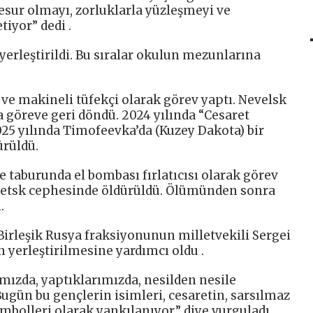
esur olmayı, zorluklarla yüzleşmeyi ve
iyor” dedi .
 yerleştirildi. Bu sıralar okulun mezunlarına
 ve makineli tüfekçi olarak görev yaptı. Nevelsk
 göreve geri döndü. 2024 yılında “Cesaret
2025 yılında Timofeevka’da (Kuzey Dakota) bir
ürüldü.
 taburunda el bombası fırlatıcısı olarak görev
netsk cephesinde öldürüldü. Ölümünden sonra
.
irleşik Rusya fraksiyonunun milletvekili Sergei
yerleştirilmesine yardımcı oldu .
mızda, yaptıklarımızda, nesilden nesile
Bugün bu gençlerin isimleri, cesaretin, sarsılmaz
mbolleri olarak yankılanıyor,” diye vurguladı.