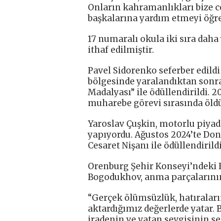
Onların kahramanlıkları bize c
başkalarına yardım etmeyi öğret
17 numaralı okula iki sıra daha
ithaf edilmiştir.
Pavel Sidorenko seferber edildi
bölgesinde yaralandıktan sonra
Madalyası” ile ödüllendirildi. 
muharebe görevi sırasında öld
Yaroslav Çuşkin, motorlu piyade
yapıyordu. Ağustos 2024’te Do
Cesaret Nişanı ile ödüllendirildi
Orenburg Şehir Konseyi’ndeki B
Bogodukhov, anma parçalarının 
“Gerçek ölümsüzlük, hatıraları
aktardığımız değerlerde yatar. 
iradenin ve vatan sevgisinin se