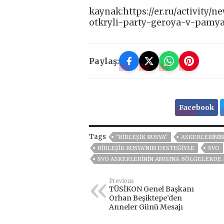
kaynak:https://er.ru/activity/
otkryli-party-geroya-v-pamya
Paylaş:
Facebook
Tags
"BIRLEŞIK RUSYA"
ASKERLERINI
BIRLEŞIK RUSYA'NIN DESTEĞIYLE
SVO
SVO ASKERLERININ ANISINA BÖLGELERDE
Previous
TÜSİKON Genel Başkanı
Orhan Beşiktepe’den
Anneler Günü Mesajı