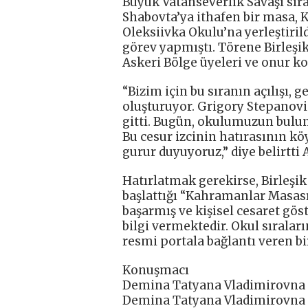
Büyük Vatanseverlik Savaşı sıra
Shabovta’ya ithafen bir masa, 
Oleksiivka Okulu’na yerleştirild
görev yapmıştı. Törene Birleşik
Askeri Bölge üyeleri ve onur k
“Bizim için bu sıranın açılışı, 
oluşturuyor. Grigory Stepanovi
gitti. Bugün, okulumuzun bulun
Bu cesur izcinin hatırasının kö
gurur duyuyoruz,” diye belirtt
Hatırlatmak gerekirse, Birleşi
başlattığı “Kahramanlar Masası
başarmış ve kişisel cesaret göst
bilgi vermektedir. Okul sıralar
resmi portala bağlantı veren b
Konuşmacı
Demina Tatyana Vladimirovna
Demina Tatyana Vladimirovna