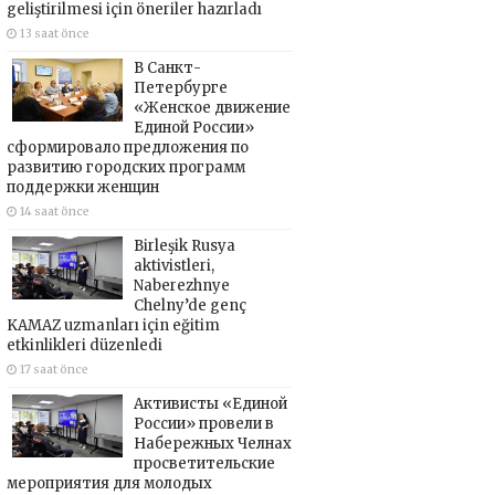
geliştirilmesi için öneriler hazırladı
13 saat önce
В Санкт-
Петербурге
«Женское движение
Единой России»
сформировало предложения по
развитию городских программ
поддержки женщин
14 saat önce
Birleşik Rusya
aktivistleri,
Naberezhnye
Chelny’de genç
KAMAZ uzmanları için eğitim
etkinlikleri düzenledi
17 saat önce
Активисты «Единой
России» провели в
Набережных Челнах
просветительские
мероприятия для молодых