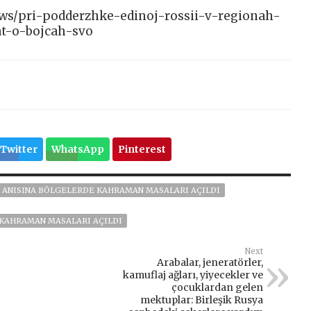
news/pri-podderzhke-edinoj-rossii-v-regionah-
t-o-bojcah-svo
Twitter
WhatsApp
Pinterest
N ANISINA BÖLGELERDE KAHRAMAN MASALARI AÇILDI
 KAHRAMAN MASALARI AÇILDI
Next
Arabalar, jeneratörler,
kamuflaj ağları, yiyecekler ve
çocuklardan gelen
mektuplar: Birleşik Rusya