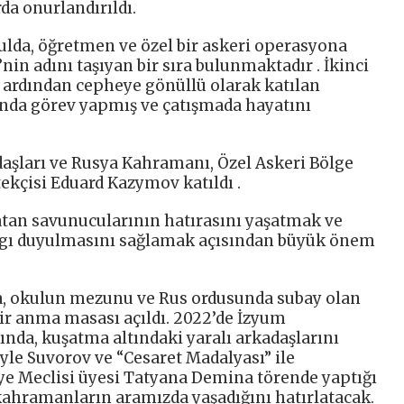
da onurlandırıldı.
lda, öğretmen ve özel bir askeri operasyona
nin adını taşıyan bir sıra bulunmaktadır . İkinci
 ardından cepheye gönüllü olarak katılan
ı’nda görev yapmış ve çatışmada hayatını
adaşları ve Rusya Kahramanı, Özel Askeri Bölge
ekçisi Eduard Kazymov katıldı .
atan savunucularının hatırasını yaşatmak ve
ygı duyulmasını sağlamak açısından büyük önem
, okulun mezunu ve Rus ordusunda subay olan
ir anma masası açıldı. 2022’de İzyum
ında, kuşatma altındaki yaralı arkadaşlarını
iyle Suvorov ve “Cesaret Madalyası” ile
iye Meclisi üyesi Tatyana Demina törende yaptığı
ahramanların aramızda yaşadığını hatırlatacak.