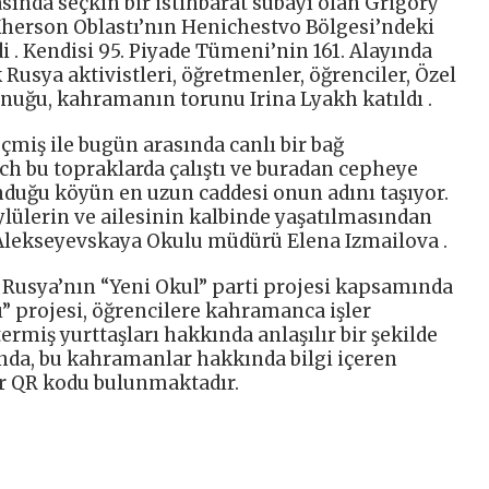
sında seçkin bir istihbarat subayı olan Grigory
Kherson Oblastı’nın Henichestvo Bölgesi’ndeki
i . Kendisi 95. Piyade Tümeni’nin 161. Alayında
 Rusya aktivistleri, öğretmenler, öğrenciler, Özel
onuğu, kahramanın torunu Irina Lyakh katıldı .
geçmiş ile bugün arasında canlı bir bağ
ch bu topraklarda çalıştı ve buradan cepheye
duğu köyün en uzun caddesi onun adını taşıyor.
ylülerin ve ailesinin kalbinde yaşatılmasından
i Alekseyevskaya Okulu müdürü Elena Izmailova .
k Rusya’nın “Yeni Okul” parti projesi kapsamında
” projesi, öğrencilere kahramanca işler
ermiş yurttaşları hakkında anlaşılır bir şekilde
ında, bu kahramanlar hakkında bilgi içeren
ir QR kodu bulunmaktadır.