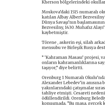
Kherson bölgelerindeki okullar
Moskova’daki 1515 numaralı oku
katılan Albay Albert Bezvesilny’
Dünya Savaşı’nın başlamasının
Bezvesilny, 1430. Muhafız Alay
kaybetmiştir.
Törene , askerin eşi, silah ark
mensubu ve Birleşik Rusya dest
” ‘Kahraman Masası’ projesi, v
onların kahramanlıklarına sa
taşıyor,” diye belirtti.
Orenburg 1 Numaralı Okulu’nda
Alexander Lebedev’in anısına b
yakınlarındaki çatışmalar sıras
tahliye etmişti. Cesareti neden
ödüllendirildi. Orenburg Beled
konuşmada, “Bu masa, gerçek k