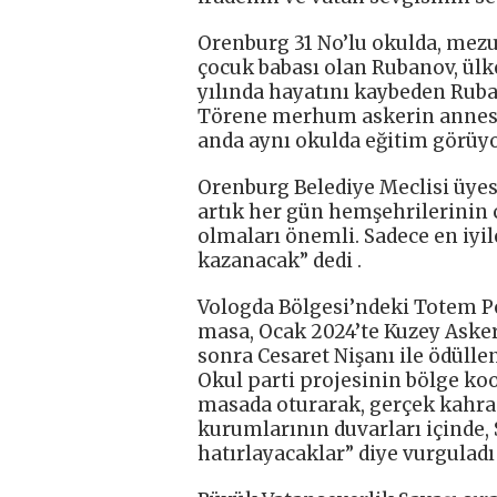
Orenburg 31 No’lu okulda, mezun
çocuk babası olan Rubanov, ül
yılında hayatını kaybeden Ruba
Törene merhum askerin annesi, e
anda aynı okulda eğitim görüyo
Orenburg Belediye Meclisi üyes
artık her gün hemşehrilerinin 
olmaları önemli. Sadece en iyi
kazanacak” dedi .
Vologda Bölgesi’ndeki Totem Pol
masa, Ocak 2024’te Kuzey Aske
sonra Cesaret Nişanı ile ödüllen
Okul parti projesinin bölge ko
masada oturarak, gerçek kahra
kurumlarının duvarları içinde,
hatırlayacaklar” diye vurguladı 