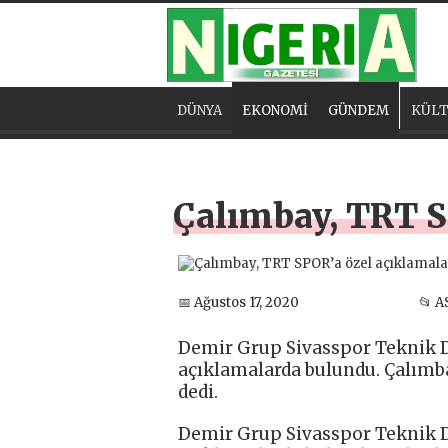
DÜNYA
EKONOMİ
GÜNDEM
KÜLT
Çalımbay, TRT S
📅 Ağustos 17, 2020
📂 A
Demir Grup Sivasspor Teknik D
açıklamalarda bulundu. Çalımba
dedi.
Demir Grup Sivasspor Teknik D