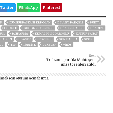
Twitter
WhatsApp
Pinterest
P
CUMHURBAŞKANI ERDOĞAN
DEVLET BAHÇELİ
DÜNYA
GOOGLE
GOOGLE HABERLER
GÜNCEL HABER
GÜNDEM
BUL
JANDARMA
KEMAL KILIÇDAROĞLU
KÜLTÜR SANAT
SALGIN
SİYASET
SİYASİLER
SON DAKIKA
SPOR
DU
TSK
TÜRKİYE
ÜLKELER
VIRÜS
Next
Trabzonspor `da Muhteşem
imza törenleri atıldı
lmek için
oturum açmalısınız
.