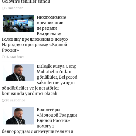
Golovin’e teklifler sundu
9 saat önce
Инклюзивные
организации
передали
Владиславу
Головину предложения в новую
Народную программу «Единой
России»
14 saat önce
Birleşik Rusya Genç
Muhafızları’ndan
gönüllüler, Belgorod
sakinlerine yangın
söndürücüler ve jeneratörler
konusunda yardımcı olacak
20 saat önce
Волонтёры
«Молодой Гвардии
Единой России»
помогут
белгородцам с огнетушителями и