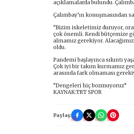
açıklamalarda bulundu. Çalımba
Çalımbay’ın konuşmasından satı
“Bizim iskeletimiz duruyor, or
çok önemli. Kendi bütçemize gö
almamız gerekiyor. Alacağımız 
oldu.
Pandemi başlayınca sıkıntı yaşa
Çok iyi bir takım kurmamız ge
arasında fark olmaması gereki
“Dengeleri hiç bozmuyoruz”
KAYNAK:TRT SPOR
Paylaş: