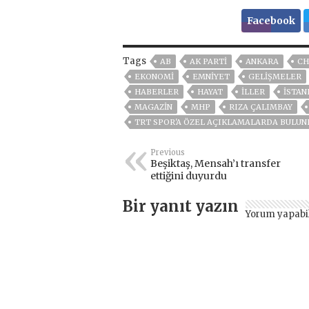
Facebook
Tags
AB
AK PARTİ
ANKARA
CH
EKONOMİ
EMNİYET
GELIŞMELER
HABERLER
HAYAT
İLLER
ISTAN
MAGAZİN
MHP
RIZA ÇALIMBAY
TRT SPOR'A ÖZEL AÇIKLAMALARDA BULUN
Previous
Beşiktaş, Mensah’ı transfer
ettiğini duyurdu
Bir yanıt yazın
Yorum yapabi