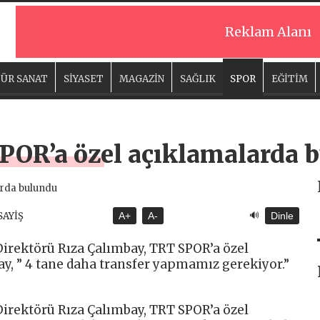
Reklam Alanı
ÜR SANAT
SİYASET
MAGAZİN
SAĞLIK
SPOR
EĞİTİM
POR’a özel açıklamalarda 
🔊
SAYİŞ
A+
A-
Dinle
irektörü Rıza Çalımbay, TRT SPOR’a özel
y, ” 4 tane daha transfer yapmamız gerekiyor.”
irektörü Rıza Çalımbay, TRT SPOR’a özel