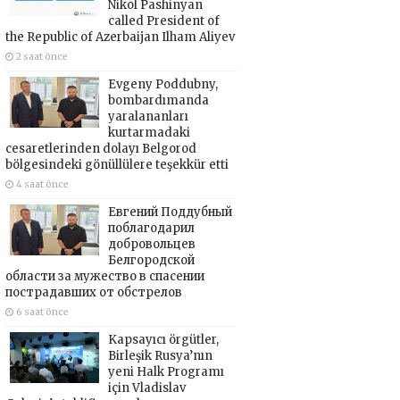
Nikol Pashinyan
called President of
the Republic of Azerbaijan Ilham Aliyev
2 saat önce
Evgeny Poddubny,
bombardımanda
yaralananları
kurtarmadaki
cesaretlerinden dolayı Belgorod
bölgesindeki gönüllülere teşekkür etti
4 saat önce
Евгений Поддубный
поблагодарил
добровольцев
Белгородской
области за мужество в спасении
пострадавших от обстрелов
6 saat önce
Kapsayıcı örgütler,
Birleşik Rusya’nın
yeni Halk Programı
için Vladislav