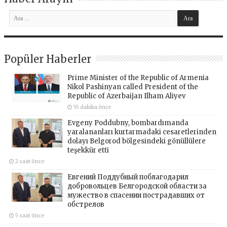
Popüler Haberler
Prime Minister of the Republic of Armenia
Nikol Pashinyan called President of the
Republic of Azerbaijan Ilham Aliyev
55 dakika önce
Evgeny Poddubny, bombardımanda
yaralananları kurtarmadaki cesaretlerinden
dolayı Belgorod bölgesindeki gönüllülere
teşekkür etti
2 saat önce
Евгений Поддубный поблагодарил
добровольцев Белгородской области за
мужество в спасении пострадавших от
обстрелов
5 saat önce