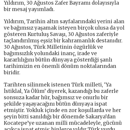
Yıldırım, 30 Ağustos Zafer Bayramı dolayısıyla
bir mesaj yayımladı.
Yıldırım, Tarihin altın sayfalarındaki yerini alan
ve bağımsız yaşamak isteyen birçok ulusa da yol
gösteren Kurtuluş Savaşı, 30 Ağustos zaferiyle
taçlandırılmış eşsiz bir kahramanlık destanıdır.
30 Ağustos, Türk Milletinin özgürlük ve
bağımsızlık yolundaki inanç, irade ve
kararlılığını bütün dünyaya gösterdiği şanlı
tarihimizin en önemli dönüm noktalarından
biridir.
Tarihten silinmek istenen Türk milleti, ‘Ya
İstiklal, Ya Ölüm’ diyerek, kazandığı bu zaferle
sonsuza kadar hür, bağımsız ve onurlu bir
şekilde yaşayacağını bütün dünyaya ispat
etmiştir. Yokluk içinde en zor koşullarda ve her
şeyin bitti sanıldığı bir dönemde Sakarya’dan
Kocatepe’ye uzanan milli mücadeleyle, gücünü
açıkça ispat etmiş; binlerce yıldır Türk yurdu