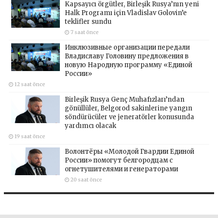
Kapsayıcı örgütler, Birleşik Rusya’nın yeni
Halk Programı için Vladislav Golovin’e
teklifler sundu
7 saat önce
Инклюзивные организации передали
Владиславу Головину предложения в
новую Народную программу «Единой
России»
12 saat önce
Birleşik Rusya Genç Muhafızları’ndan
gönüllüler, Belgorod sakinlerine yangın
söndürücüler ve jeneratörler konusunda
yardımcı olacak
19 saat önce
Волонтёры «Молодой Гвардии Единой
России» помогут белгородцам с
огнетушителями и генераторами
20 saat önce