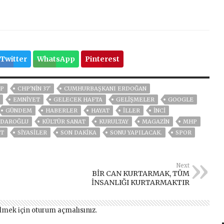
Twitter
WhatsApp
Pinterest
P
CHP'NIN 37'
CUMHURBAŞKANI ERDOĞAN
EMNİYET
GELECEK HAFTA
GELIŞMELER
GOOGLE
GÜNDEM
HABERLER
HAYAT
İLLER
INCI
ÇDAROĞLU
KÜLTÜR SANAT
KURULTAY
MAGAZİN
MHP
ET
SİYASİLER
SON DAKIKA
SONU YAPILACAK.
SPOR
Next
BİR CAN KURTARMAK, TÜM
İNSANLIĞI KURTARMAKTIR
lmek için
oturum açmalısınız
.