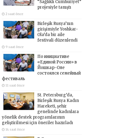
“Sağlıklı Cumhuriyet”
projesiyle tanıştı
2 saat önce
Birleşik Rusya’nın
girişimiyle Yoshkar-
Ola’da bir aile
festivali düzenlendi
9 saat önce
По инициативе
«Единой России» в
Йошкар-Оле
состоялся семейный
фестиваль
11 saat önce
St. Petersburg’da,
Birleşik Rusya Kadın
Hareketi, şehir
genelinde kadınlara
yönelik destek programlarının
geliştirilmesi için öneriler hazırladı
14 saat önce