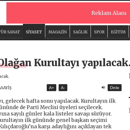
Reklam Alanı
ÜR SANAT
SİYASET
MAGAZİN
SAĞLIK
SPOR
EĞİTİM
Olağan Kurultayı yapılacak
🔊
ASAYİŞ
A+
A-
Dinle
ı, gelecek hafta sonu yapılacak. Kurultayın ilk
nünde de Parti Meclisi üyeleri seçilecek.
na sayılı günler kala listeler savaşı sürüyor.
urultayın ilk gününde genel başkan seçimi
ılıçdaroğlu’na karşı adaylığını açıklayan tek