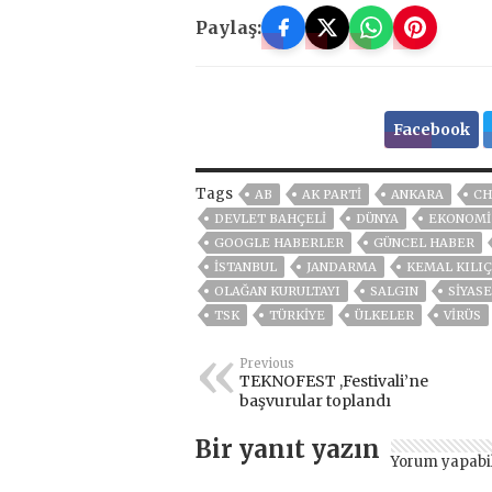
Paylaş:
Facebook
Tags
AB
AK PARTİ
ANKARA
CH
DEVLET BAHÇELİ
DÜNYA
EKONOMİ
GOOGLE HABERLER
GÜNCEL HABER
ISTANBUL
JANDARMA
KEMAL KILI
OLAĞAN KURULTAYI
SALGIN
SİYAS
TSK
TÜRKİYE
ÜLKELER
VIRÜS
Previous
TEKNOFEST ,Festivali’ne
başvurular toplandı
Bir yanıt yazın
Yorum yapabi