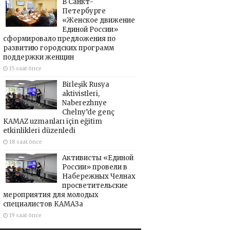
В Санкт-
Петербурге
«Женское движение
Единой России»
сформировало предложения по
развитию городских программ
поддержки женщин
15 saat önce
Birleşik Rusya
aktivistleri,
Naberezhnye
Chelny’de genç
KAMAZ uzmanları için eğitim
etkinlikleri düzenledi
18 saat önce
Активисты «Единой
России» провели в
Набережных Челнах
просветительские
мероприятия для молодых
специалистов КАМАЗа
19 saat önce