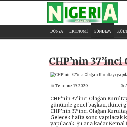
DÜNYA
EKONOMİ
GÜNDEM
KÜLT
CHP’nin 37’inci 
📅 Temmuz 19, 2020
📂 
CHP’nin 37’inci Olağan Kurultay
gününde genel başkan, ikinci gü
CHP’nin 37’inci Olağan Kurultayı
Gelecek hafta sonu yapılacak k
yapılacak. Şu ana kadar Kemal K