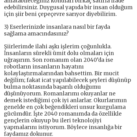
anlatabileceğiniz konuları birkaç satırla ifade
edebilirsiniz. Duygusal yapıda bir insan olduğum
için şiir beni çepeçevre sarıyor diyebilirim.
3) Eserlerinizde insanlara nasıl bir fayda
sağlama amacındasınız?
Şiirlerimde ilahi aşkı işlerim çoğunlukla.
İnsanların sürekli ümit dolu olmaları için
uğraşırım. Son romanım olan 2040’da ise
robotların insanların hayatını
kolaylaştırmalarından bahsettim. Bir mucit
değilim; fakat icat yapılabilecek şeyleri düşünüp
bulma noktasında başarılı olduğumu
düşünüyorum. Romanlarımı okuyanlar ne
demek istediğimi çok iyi anlarlar. Okurlarımın
genelde en çok beğendikleri unsur kurgulama
gücümdür. İşte 2040 romanımda da özellikle
gençlerin okuyup bu ileri teknolojiyi
yapmalarını istiyorum. Böylece insanlığa bir
faydamız dokunur.