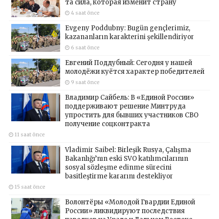
та сила, которая изменит страну
4 saat önce
Evgeny Poddubny: Bugün gençlerimiz,
kazananların karakterini şekillendiriyor
6 saat önce
Евгений Поддубный: Сегодня у нашей
молодёжи куётся характер победителей
9 saat önce
Владимир Сайбель: В «Единой России»
поддерживают решение Минтруда
упростить для бывших участников СВО
получение соцконтракта
11 saat önce
Vladimir Saibel: Birleşik Rusya, Çalışma
Bakanlığı’nın eski SVO katılımcılarının
sosyal sözleşme edinme sürecini
basitleştirme kararını destekliyor
15 saat önce
Волонтёры «Молодой Гвардии Единой
России» ликвидируют последствия