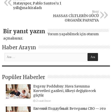
Hatayspor, Pablo Santos’u 1
yıllığına kiraladı
Next
HASSAS CİLTLERİN GÜCÜ
ORGANİK PAPATYA
Bir yanıt yazın
Yorum yapabilmek için
oturum
açmalısınız
.
Haber Arayın
Popüler Haberler
Evgeny Poddubny: Hava Savunma
Kuvvetleri gazileri, ülkeyi değiştirecek
güçtür
2 saat önce
Евгений Поддубный: Ветераны СВО — это