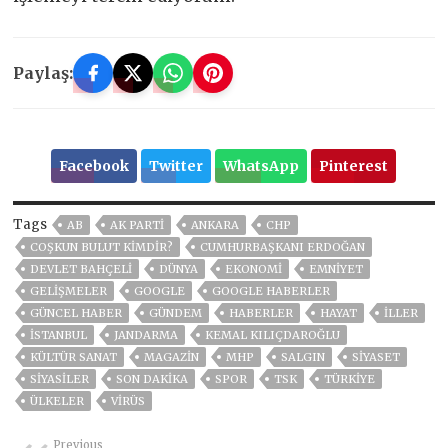
Paylaş:
Facebook
Twitter
WhatsApp
Pinterest
Tags
AB
AK PARTİ
ANKARA
CHP
COŞKUN BULUT KIMDIR?
CUMHURBAŞKANI ERDOĞAN
DEVLET BAHÇELİ
DÜNYA
EKONOMİ
EMNİYET
GELIŞMELER
GOOGLE
GOOGLE HABERLER
GÜNCEL HABER
GÜNDEM
HABERLER
HAYAT
İLLER
ISTANBUL
JANDARMA
KEMAL KILIÇDAROĞLU
KÜLTÜR SANAT
MAGAZİN
MHP
SALGIN
SİYASET
SİYASİLER
SON DAKIKA
SPOR
TSK
TÜRKİYE
ÜLKELER
VIRÜS
Previous