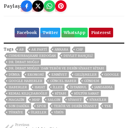
Paylaş:
Facebook
Twitter
WhatsApp
Pinterest
Tags
AB
AK PARTİ
ANKARA
CHP
CUMHURBAŞKANI ERDOĞAN
DEVLET BAHÇELİ
DR. İMBAT MUĞLU
DR. İMBAT MUĞLU `DAN TERÖR VE DERIN SIYASET KITABI
DÜNYA
EKONOMİ
EMNİYET
GELIŞMELER
GOOGLE
GOOGLE HABERLER
GÜNCEL HABER
GÜNDEM
HABERLER
HAYAT
İLLER
ISTANBUL
JANDARMA
KEMAL KILIÇDAROĞLU
KITABI
KÜLTÜR SANAT
MAGAZİN
MHP
SALGIN
SİYASET
SİYASİLER
SON DAKIKA
SPOR
TERÖR VE DERIN SIYASET
TSK
TÜRKİYE
ÜLKELER
VIRÜS
Previous