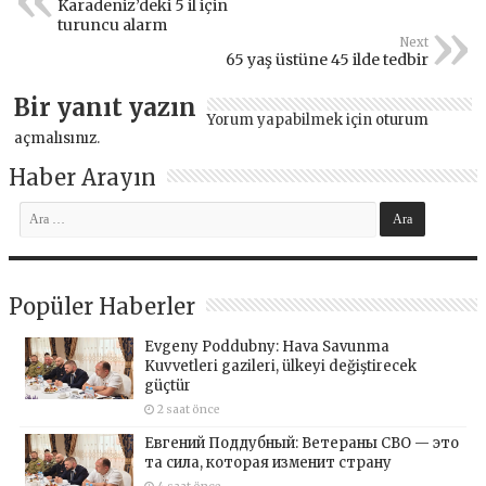
Karadeniz’deki 5 il için
turuncu alarm
Next
65 yaş üstüne 45 ilde tedbir
Bir yanıt yazın
Yorum yapabilmek için
oturum
açmalısınız
.
Haber Arayın
Popüler Haberler
Evgeny Poddubny: Hava Savunma
Kuvvetleri gazileri, ülkeyi değiştirecek
güçtür
2 saat önce
Евгений Поддубный: Ветераны СВО — это
та сила, которая изменит страну