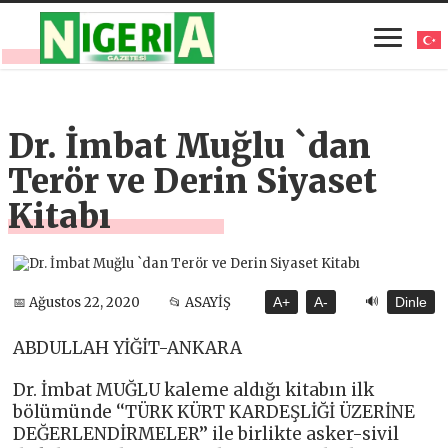
Dr. İmbat Muğlu `dan
Terör ve Derin Siyaset
Kitabı
🔊
📅 Ağustos 22, 2020
📂 ASAYİŞ
A+
A-
Dinle
ABDULLAH YİĞİT-ANKARA
Dr. İmbat MUĞLU kaleme aldığı kitabın ilk
bölümünde ‘‘TÜRK KÜRT KARDEŞLİĞİ ÜZERİNE
DEĞERLENDİRMELER’’ ile birlikte asker-sivil