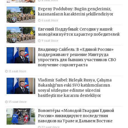
4 saat önce
Evgeny Poddubny: Bugün gençlerimiz,
kazananların karakterini şekillendiriyor
6 saat önce
Евгений Поддубный: Сегодня у нашей
молодёжи куётся характер победителей
9 saat önce
Владимир Сайбель: В «Единой России»
поддерживают решение Минтруда
упростить для бывших участников СВО
получение соцконтракта
11 saat önce
Vladimir Saibel: Birleşik Rusya, Çalışma
Bakanlığı’nın eski SVO katılımcılarının
sosyal sözleşme edinme sürecini
basitleştirme kararını destekliyor
15 saat önce
Волонтёры «Молодой Гвардии Единой
России» ликвидируют последствия
паводков на Урале и Дальнем Востоке
22 saat önce