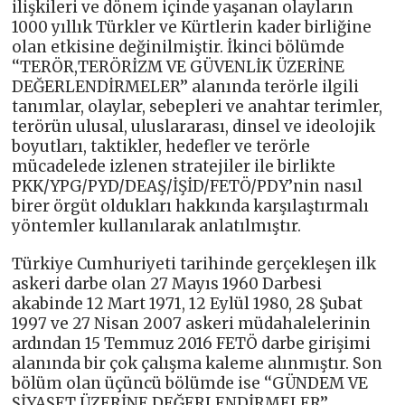
ilişkileri ve dönem içinde yaşanan olayların
1000 yıllık Türkler ve Kürtlerin kader birliğine
olan etkisine değinilmiştir. İkinci bölümde
‘‘TERÖR,TERÖRİZM VE GÜVENLİK ÜZERİNE
DEĞERLENDİRMELER’’ alanında terörle ilgili
tanımlar, olaylar, sebepleri ve anahtar terimler,
terörün ulusal, uluslararası, dinsel ve ideolojik
boyutları, taktikler, hedefler ve terörle
mücadelede izlenen stratejiler ile birlikte
PKK/YPG/PYD/DEAŞ/İŞİD/FETÖ/PDY’nin nasıl
birer örgüt oldukları hakkında karşılaştırmalı
yöntemler kullanılarak anlatılmıştır.
Türkiye Cumhuriyeti tarihinde gerçekleşen ilk
askeri darbe olan 27 Mayıs 1960 Darbesi
akabinde 12 Mart 1971, 12 Eylül 1980, 28 Şubat
1997 ve 27 Nisan 2007 askeri müdahalelerinin
ardından 15 Temmuz 2016 FETÖ darbe girişimi
alanında bir çok çalışma kaleme alınmıştır. Son
bölüm olan üçüncü bölümde ise ‘‘GÜNDEM VE
SİYASET ÜZERİNE DEĞERLENDİRMELER’’