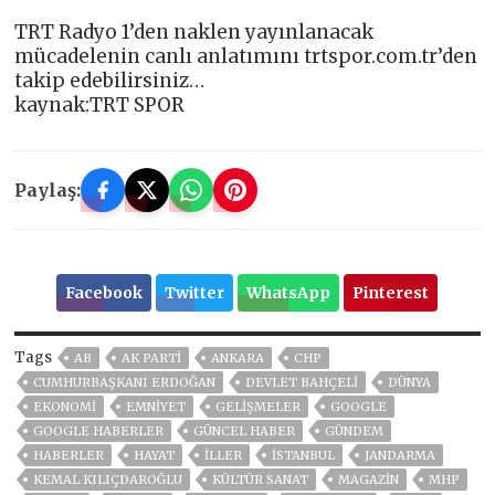
TRT Radyo 1’den naklen yayınlanacak
mücadelenin canlı anlatımını trtspor.com.tr’den
takip edebilirsiniz…
kaynak:TRT SPOR
Paylaş:
Facebook
Twitter
WhatsApp
Pinterest
Tags
AB
AK PARTİ
ANKARA
CHP
CUMHURBAŞKANI ERDOĞAN
DEVLET BAHÇELİ
DÜNYA
EKONOMİ
EMNİYET
GELIŞMELER
GOOGLE
GOOGLE HABERLER
GÜNCEL HABER
GÜNDEM
HABERLER
HAYAT
İLLER
ISTANBUL
JANDARMA
KEMAL KILIÇDAROĞLU
KÜLTÜR SANAT
MAGAZİN
MHP