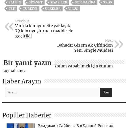
SALGIN
SİYASET
SİYASİLER
SON DAKIKA
SPOR
TSK
TÜRKİYE
ÜLKELER
VIRÜS
Previous
Van’da kamyonette yaklaşık
79 kilo uyuşturucu madde ele
geçirildi
Next
Bahadır Gizem Ak Çiftinden
Yeni Single Müjdesi
Bir yanıt yazın
Yorum yapabilmek için
oturum
açmalısınız
.
Haber Arayın
Popüler Haberler
Владимир Сайбель: В «Единой России»