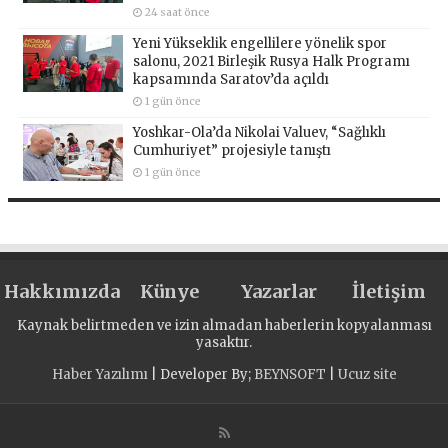
24 saat önce
Yeni Yükseklik engellilere yönelik spor
salonu, 2021 Birleşik Rusya Halk Programı
kapsamında Saratov’da açıldı
1 gün önce
Yoshkar-Ola’da Nikolai Valuev, “Sağlıklı
Cumhuriyet” projesiyle tanıştı
1 gün önce
Hakkımızda
Künye
Yazarlar
İletişim
Kaynak belirtmeden ve izin almadan haberlerin kopyalanması
yasaktır.
Haber Yazılımı
| Developer By;
BEYNSOFT
|
Ucuz site