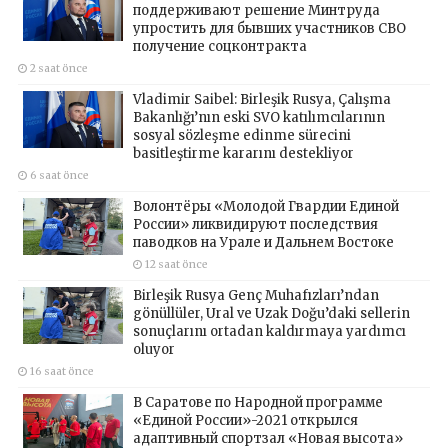
поддерживают решение Минтруда
упростить для бывших участников СВО
получение соцконтракта
2 saat önce
Vladimir Saibel: Birleşik Rusya, Çalışma
Bakanlığı’nın eski SVO katılımcılarının
sosyal sözleşme edinme sürecini
basitleştirme kararını destekliyor
6 saat önce
Волонтёры «Молодой Гвардии Единой
России» ликвидируют последствия
паводков на Урале и Дальнем Востоке
12 saat önce
Birleşik Rusya Genç Muhafızları’ndan
gönüllüler, Ural ve Uzak Doğu’daki sellerin
sonuçlarını ortadan kaldırmaya yardımcı
oluyor
16 saat önce
В Саратове по Народной программе
«Единой России»-2021 открылся
адаптивный спортзал «Новая высота»