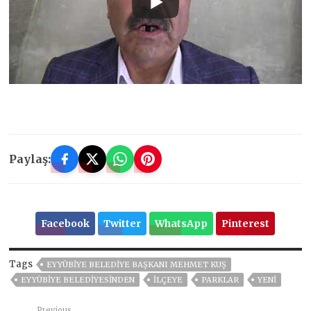
Paylaş:
Facebook
Twitter
WhatsApp
Pinterest
Tags
EYYÜBIYE BELEDIYE BAŞKANI MEHMET KUŞ
EYYÜBİYE BELEDİYESİNDEN
İLÇEYE
PARKLAR
YENİ
Previous