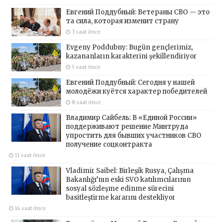
Евгений Поддубный: Ветераны СВО — это
та сила, которая изменит страну
3 saat önce
Evgeny Poddubny: Bugün gençlerimiz,
kazananların karakterini şekillendiriyor
5 saat önce
Евгений Поддубный: Сегодня у нашей
молодёжи куётся характер победителей
8 saat önce
Владимир Сайбель: В «Единой России»
поддерживают решение Минтруда
упростить для бывших участников СВО
получение соцконтракта
11 saat önce
Vladimir Saibel: Birleşik Rusya, Çalışma
Bakanlığı’nın eski SVO katılımcılarının
sosyal sözleşme edinme sürecini
basitleştirme kararını destekliyor
14 saat önce