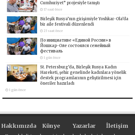
Cumhuriyet” projesiyle tanıştı
17 saat önce
Birleşik Rusya’nın girişimiyle Yoshkar-Ola’da
bir aile festivali düzenlendi
23 saat önce
По инициативе «Единой России» в
Йошкар-Оле состоялся семейный
фестиваль
1 gün önce
St. Petersburg’da, Birleşik Rusya Kadın
Hareketi, şehir genelinde kadınlara yönelik
destek programlarının geliştirilmesi için
öneriler hazırladı
1 gün önce
Hakkımızda
Künye
Yazarlar
İletişim