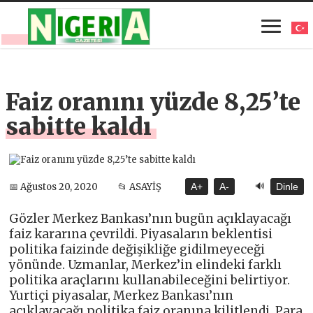
Faiz oranını yüzde 8,25’te
sabitte kaldı
🔊
📅 Ağustos 20, 2020
📂 ASAYİŞ
A+
A-
Dinle
Gözler Merkez Bankası’nın bugün açıklayacağı
faiz kararına çevrildi. Piyasaların beklentisi
politika faizinde değişikliğe gidilmeyeceği
yönünde. Uzmanlar, Merkez’in elindeki farklı
politika araçlarını kullanabileceğini belirtiyor.
Yurtiçi piyasalar, Merkez Bankası’nın
açıklayacağı politika faiz oranına kilitlendi. Para