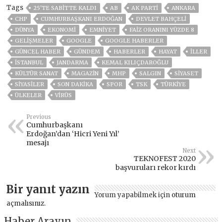
Tags
25'TE SABITTE KALDI
AB
AK PARTİ
ANKARA
CHP
CUMHURBAŞKANI ERDOĞAN
DEVLET BAHÇELİ
DÜNYA
EKONOMİ
EMNİYET
FAIZ ORANINI YÜZDE 8
GELIŞMELER
GOOGLE
GOOGLE HABERLER
GÜNCEL HABER
GÜNDEM
HABERLER
HAYAT
İLLER
ISTANBUL
JANDARMA
KEMAL KILIÇDAROĞLU
KÜLTÜR SANAT
MAGAZİN
MHP
SALGIN
SİYASET
SİYASİLER
SON DAKIKA
SPOR
TSK
TÜRKİYE
ÜLKELER
VIRÜS
Previous
Cumhurbaşkanı
Erdoğan’dan ‘Hicri Yeni Yıl’
mesajı
Next
TEKNOFEST 2020
başvuruları rekor kırdı
Bir yanıt yazın
Yorum yapabilmek için
oturum
açmalısınız
.
Haber Arayın