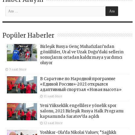
Popüler Haberler
Birleşik Rusya Genç Muhafızları’ndan
gönüllüler, Ural ve Uzak Doğu’daki sellerin
sonuçlarını ortadan kaldırmaya yardımcı
oluyor
3 saat önce
В Саратове по Народной программе
«Единой России»-2021 открылся
адаптивный спортзал «Новая высота»
11 saat önce
Yeni Yükseklik engellilere yönelik spor
salonu, 2021 Birleşik Rusya Halk Programı
kapsamında Saratov’da açıldı
12 saat önce
Yoshkar-Ola’da Nikolai Valuev, “Sağlıklı