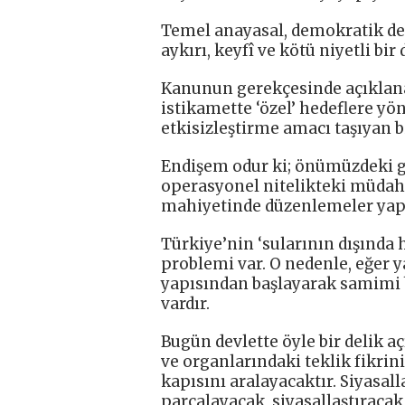
Temel anayasal, demokratik de
aykırı, keyfî ve kötü niyetli bi
Kanunun gerekçesinde açıklan
istikamette ‘özel’ hedeflere yö
etkisizleştirme amacı taşıyan b
Endişem odur ki; önümüzdeki g
operasyonel nitelikteki müdaha
mahiyetinde düzenlemeler yapı
Türkiye’nin ‘sularının dışında 
problemi var. O nedenle, eğer 
yapısından başlayarak samimi 
vardır.
Bugün devlette öyle bir delik aç
ve organlarındaki teklik fikrin
kapısını aralayacaktır. Siyasal
parçalayacak, siyasallaştıracak