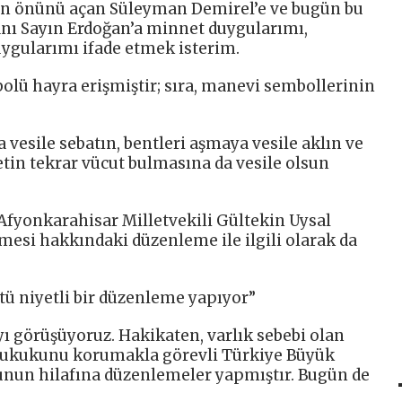
ın önünü açan Süleyman Demirel’e ve bugün bu
ı Sayın Erdoğan’a minnet duygularımı,
ygularımı ifade etmek isterim.
olü hayra erişmiştir; sıra, manevi sembollerinin
 vesile sebatın, bentleri aşmaya vesile aklın ve
etin tekrar vücut bulmasına da vesile olsun
fyonkarahisar Milletvekili Gültekin Uysal
esi hakkındaki düzenleme ile ilgili olarak da
kötü niyetli bir düzenleme yapıyor”
ı görüşüyoruz. Hakikaten, varlık sebebi olan
e hukukunu korumakla görevli Türkiye Büyük
unun hilafına düzenlemeler yapmıştır. Bugün de