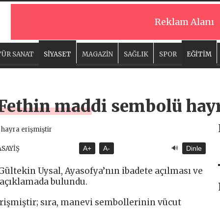
Reklam Alanı
ÜR SANAT
SİYASET
MAGAZİN
SAĞLIK
SPOR
EĞİTİM
“Fethin maddi sembolü hayr
🔊
ASAYİŞ
A+
A-
Dinle
ültekin Uysal, Ayasofya’nın ibadete açılması ve
 açıklamada bulundu.
işmiştir; sıra, manevi sembollerinin vücut