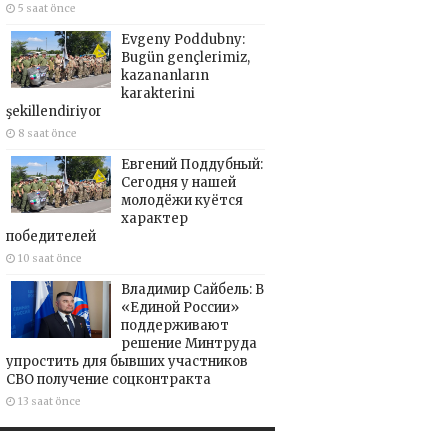
5 saat önce
Evgeny Poddubny:
Bugün gençlerimiz,
kazananların
karakterini
şekillendiriyor
8 saat önce
Евгений Поддубный:
Сегодня у нашей
молодёжи куётся
характер
победителей
10 saat önce
Владимир Сайбель: В
«Единой России»
поддерживают
решение Минтруда
упростить для бывших участников
СВО получение соцконтракта
13 saat önce