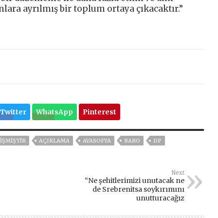
lara ayrılmış bir toplum ortaya çıkacaktır.”
Twitter
WhatsApp
Pinterest
IŞMIŞTIR
AÇIKLAMA
AYASOFYA
BARO
DP
Next
“Ne şehitlerimizi unutacak ne
de Srebrenitsa soykırımını
unutturacağız