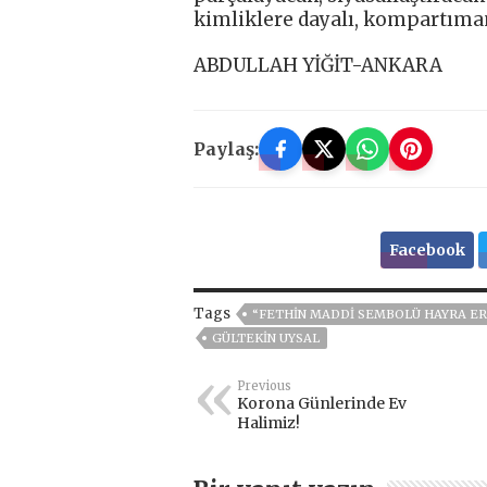
kimliklere dayalı, kompartıman
ABDULLAH YİĞİT-ANKARA
Paylaş:
Facebook
Tags
“FETHIN MADDI SEMBOLÜ HAYRA ER
GÜLTEKIN UYSAL
Previous
Korona Günlerinde Ev
Halimiz!