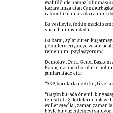
Mahfili’nde namaz kılınmasın
karara imza atan Cumhurbaşkan
rahmetli olanlara da rahmet du
Bu vesileyle, fethin maddi semb
vücut bulmasındadır.
Bu karar, aylar süren kuşatmaya
gönüllere erişmeye vesile adal
temennimi paylaşıyorum.”
Demokrat Parti Genel Başkanı A
konuşmasında baroların bölünm
şunları ifade etti:
“AKP, barolarla ilgili keyfî ve 
“Bugün burada önemli bir yasay
temsil ettiği kitlelerin hak v
Millet Meclisi, zaman zaman b
böyle bir düzenlemeyi yapıyor.