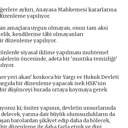
ğerlere aykırı, Anayasa Mahkemesi kararlarına
r düzenleme yapılıyor.
an amaçlara uygun olmayan, onun tam aksi
nelik, kendilerine tâbi olmayanları
ir düzenleme yapılıyor.
ünlerde siyasal iklime yapılması muhtemel
lelerin öncesinde, adeta bir ‘mıntıka temizliği’
lıyor.
her yeri akan’ koskoca bir Yargı ve Hukuk Devleti
yargıda bir düzenleme yapacak isek HSK’nin
bir düşünceyi burada ortaya koymaya gerek
ıyoruz ki; üniter yapının, devletin unsurlarında
i delecek, yarına dair büyük olumsuzlukların da
laşan barolardan şikâyet edip daha da bölecek,
 bir düzenleme ile daha fazla etnik ve dini