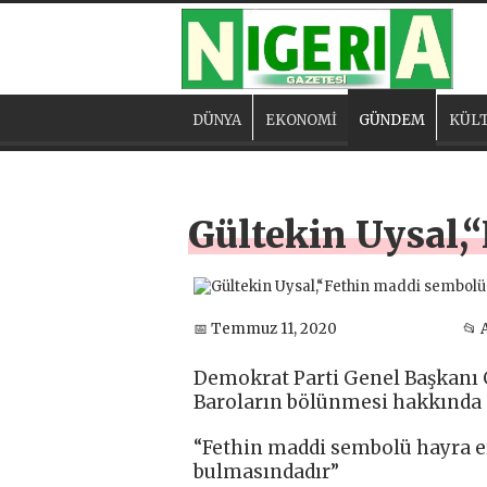
DÜNYA
EKONOMİ
GÜNDEM
KÜLT
Gültekin Uysal,
📅 Temmuz 11, 2020
📂 
Demokrat Parti Genel Başkanı G
Baroların bölünmesi hakkında
“Fethin maddi sembolü hayra er
bulmasındadır”