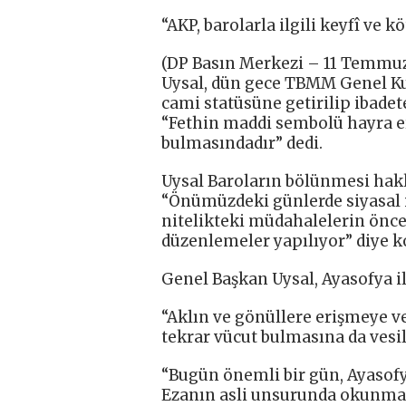
“AKP, barolarla ilgili keyfî ve 
(DP Basın Merkezi – 11 Temmuz
Uysal, dün gece TBMM Genel K
cami statüsüne getirilip ibadete
“Fethin maddi sembolü hayra er
bulmasındadır” dedi.
Uysal Baroların bölünmesi hakk
“Önümüzdeki günlerde siyasal
nitelikteki müdahalelerin önce
düzenlemeler yapılıyor” diye k
Genel Başkan Uysal, Ayasofya ile
“Aklın ve gönüllere erişmeye ve
tekrar vücut bulmasına da vesil
“Bugün önemli bir gün, Ayasofya
Ezanın asli unsurunda okunmas