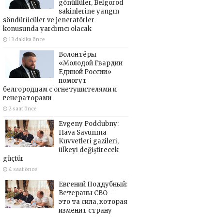
gönüllüler, Belgorod
sakinlerine yangın
söndürücüler ve jeneratörler
konusunda yardımcı olacak
13 dakika önce
Волонтёры
«Молодой Гвардии
Единой России»
помогут
белгородцам с огнетушителями и
генераторами
2 saat önce
Evgeny Poddubny:
Hava Savunma
Kuvvetleri gazileri,
ülkeyi değiştirecek
güçtür
4 saat önce
Евгений Поддубный:
Ветераны СВО —
это та сила, которая
изменит страну