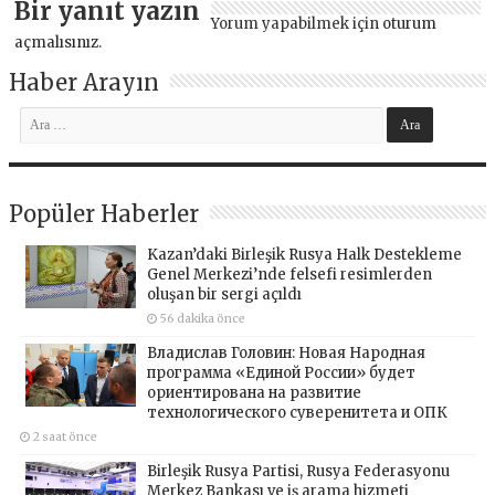
Bir yanıt yazın
Yorum yapabilmek için
oturum
açmalısınız
.
Haber Arayın
Popüler Haberler
Kazan’daki Birleşik Rusya Halk Destekleme
Genel Merkezi’nde felsefi resimlerden
oluşan bir sergi açıldı
56 dakika önce
Владислав Головин: Новая Народная
программа «Единой России» будет
ориентирована на развитие
технологического суверенитета и ОПК
2 saat önce
Birleşik Rusya Partisi, Rusya Federasyonu
Merkez Bankası ve iş arama hizmeti