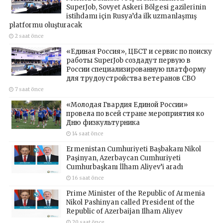
SuperJob, Sovyet Askeri Bölgesi gazilerinin
istihdamı için Rusya’da ilk uzmanlaşmış
platformu oluşturacak
2 saat önce
«Единая Россия», ЦБСТ и сервис по поиску
работы SuperJob создадут первую в
России специализированную платформу
для трудоустройства ветеранов СВО
7 saat önce
«Молодая Гвардия Единой России»
провела по всей стране мероприятия ко
Дню физкультурника
14 saat önce
Ermenistan Cumhuriyeti Başbakanı Nikol
Paşinyan, Azerbaycan Cumhuriyeti
Cumhurbaşkanı İlham Aliyev’i aradı
16 saat önce
Prime Minister of the Republic of Armenia
Nikol Pashinyan called President of the
Republic of Azerbaijan Ilham Aliyev
20 saat önce