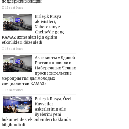
поддержки женщин
12 saat önce
Birleşik Rusya
aktivistleri,
Naberezhnye
Chelny’de genç
KAMAZ uzmanları için eğitim
etkinlikleri düzenledi
15 saat önce
Активисты «Единой
России» провели в
Набережных Челнах
просветительские
мероприятия для молодых
специалистов КАМАЗа
16 saat önce
Birleşik Rusya, Özel
Kuvvetler
askerlerinin aile
üyelerini yeni
hükümet destek önlemleri hakkında
bilgilendirdi