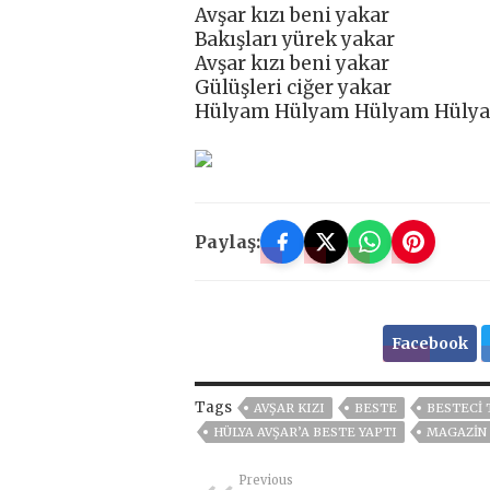
Avşar kızı beni yakar
Bakışları yürek yakar
Avşar kızı beni yakar
Gülüşleri ciğer yakar
Hülyam Hülyam Hülyam Hüly
Paylaş:
Facebook
Tags
AVŞAR KIZI
BESTE
BESTECI 
HÜLYA AVŞAR’A BESTE YAPTI
MAGAZİN
Previous