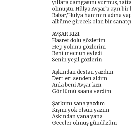
yıllara damgasını vurmuş,hat
olmuştu. Hülya Avşar’a ayrı bir
Babar,’Hülya hanımın adına ya
albüme girecek olan bir sanatç
AVŞAR KIZI
Hasret dolu gözlerim
Hep yolunu gözlerim
Beni mecnun eyledi
Senin yeşil gözlerin
Aşkından destan yazdım
Dertleri senden aldım
Anla beni Avşar kızı
Gönlümü saana verdim
Şarkımı sana yazdım
Kışım yok olsun yazım
Aşkından yana yana
Geceler olmuş gündüzüm