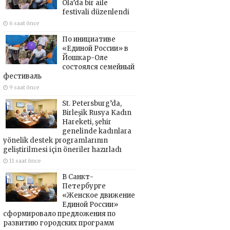
Ola’da bir aile
festivali düzenlendi
6 saat önce
По инициативе
«Единой России» в
Йошкар-Оле
состоялся семейный
фестиваль
9 saat önce
St. Petersburg’da,
Birleşik Rusya Kadın
Hareketi, şehir
genelinde kadınlara
yönelik destek programlarının
geliştirilmesi için öneriler hazırladı
11 saat önce
В Санкт-
Петербурге
«Женское движение
Единой России»
сформировало предложения по
развитию городских программ