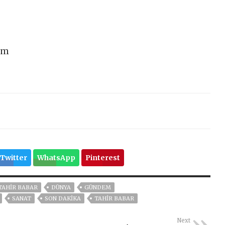
am
Twitter
WhatsApp
Pinterest
TAHIR BABAR
DÜNYA
GÜNDEM
SANAT
SON DAKIKA
TAHIR BABAR
Next