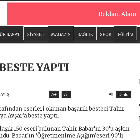
Reklam Alanı
ÜR SANAT
SİYASET
MAGAZİN
SAĞLIK
SPOR
EĞİTİM
 BESTE YAPTI
🔊
SAYİŞ
A+
A-
Dinle
afından eserleri okunan başarılı besteci Tahir
a Avşar’a beste yaptı.
laşık 150 eseri bulunan Tahir Babar’ın 30’u aşkın
undu. Babar’ın ‘Öğretmenime Aşığım’eseri 90’lı