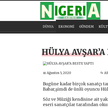
DÜNYA
EKONOMİ
GÜNDEM
KÜLT
HÜLYA AVŞAR’A
📅 Ağustos 5, 2020
📂 A
Bugüne kadar birçok sanatçı tar
Babar,şimdi de ünlü oyuncu Hüly
Söz ve Müziği kendisine ait yak
eseri sanatçılar tarafından ok