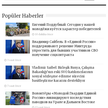
Popüler Haberler
Евгений Поддубный: Сегодня у нашей
молодёжи куётся характер победителей
10 dakika önce
Владимир Сайбель: В «Единой России»
поддерживают решение Минтруда
упростить для бывших участников СВО
получение соцконтракта
3 saat önce
Vladimir Saibel: Birleşik Rusya, Çalışma
Bakanlığı’nın eski SVO katılımcılarının
sosyal sözleşme edinme sürecini
basitleştirme kararını destekliyor
7 saat önce
Волонтёры «Молодой Гвардии Единой
России» ликвидируют последствия
паводков на Урале и Дальнем Востоке
13 saat önce