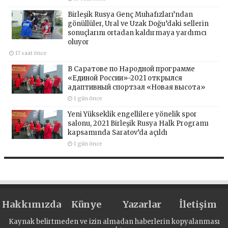
Birleşik Rusya Genç Muhafızları’ndan
gönüllüler, Ural ve Uzak Doğu’daki sellerin
sonuçlarını ortadan kaldırmaya yardımcı
oluyor
17 saat önce
В Саратове по Народной программе
«Единой России»-2021 открылся
адаптивный спортзал «Новая высота»
1 gün önce
Yeni Yükseklik engellilere yönelik spor
salonu, 2021 Birleşik Rusya Halk Programı
kapsamında Saratov’da açıldı
1 gün önce
Hakkımızda
Künye
Yazarlar
İletişim
Kaynak belirtmeden ve izin almadan haberlerin kopyalanması