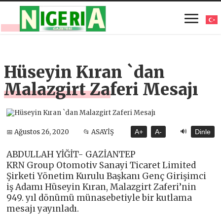
Hüseyin Kıran `dan
Malazgirt Zaferi Mesajı
🔊
📅 Ağustos 26, 2020
📂 ASAYİŞ
A+
A-
Dinle
ABDULLAH YİĞİT- GAZİANTEP
KRN Group Otomotiv Sanayi Ticaret Limited
Şirketi Yönetim Kurulu Başkanı Genç Girişimci
iş Adamı Hüseyin Kıran, Malazgirt Zaferi’nin
949. yıl dönümü münasebetiyle bir kutlama
mesajı yayınladı.