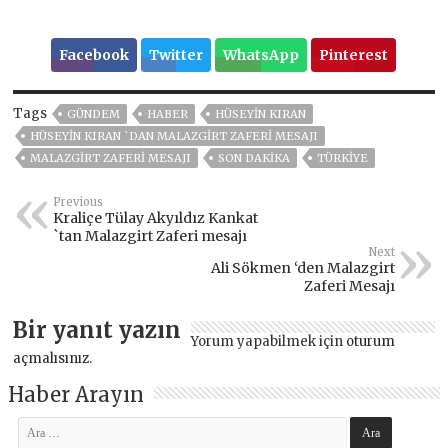
Facebook
Twitter
WhatsApp
Pinterest
Tags
GÜNDEM
HABER
HÜSEYIN KIRAN
HÜSEYIN KIRAN `DAN MALAZGIRT ZAFERI MESAJI
MALAZGIRT ZAFERI MESAJI
SON DAKIKA
TÜRKİYE
Previous
Kraliçe Tülay Akyıldız Kankat
`tan Malazgirt Zaferi mesajı
Next
Ali Sökmen ‘den Malazgirt
Zaferi Mesajı
Bir yanıt yazın
Yorum yapabilmek için
oturum
açmalısınız
.
Haber Arayın