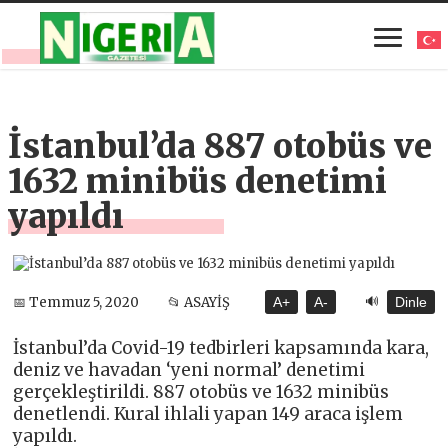
İstanbul’da 887 otobüs ve
1632 minibüs denetimi
yapıldı
🔊
📅 Temmuz 5, 2020
📂 ASAYİŞ
A+
A-
Dinle
İstanbul’da Covid-19 tedbirleri kapsamında kara,
deniz ve havadan ‘yeni normal’ denetimi
gerçekleştirildi. 887 otobüs ve 1632 minibüs
denetlendi. Kural ihlali yapan 149 araca işlem
yapıldı.