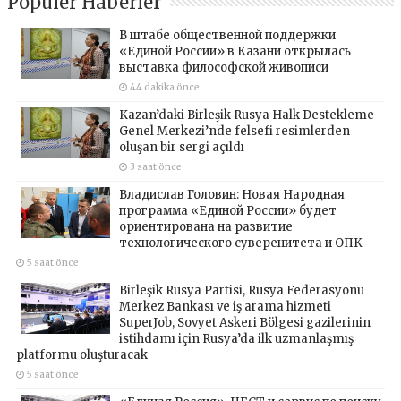
Popüler Haberler
В штабе общественной поддержки
«Единой России» в Казани открылась
выставка философской живописи
44 dakika önce
Kazan’daki Birleşik Rusya Halk Destekleme
Genel Merkezi’nde felsefi resimlerden
oluşan bir sergi açıldı
3 saat önce
Владислав Головин: Новая Народная
программа «Единой России» будет
ориентирована на развитие
технологического суверенитета и ОПК
5 saat önce
Birleşik Rusya Partisi, Rusya Federasyonu
Merkez Bankası ve iş arama hizmeti
SuperJob, Sovyet Askeri Bölgesi gazilerinin
istihdamı için Rusya’da ilk uzmanlaşmış
platformu oluşturacak
5 saat önce