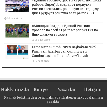
«Единая Россия», ЦБСТ и сервис по поиску
работы SuperJob создадут первую в
России специализированную платформу
для трудоустройства ветеранов СВО
10 saat önce
«Молодая Гвардия Единой России»
провела по всей стране мероприятия ко
Дню физкультурника
16 saat önce
Ermenistan Cumhuriyeti Başbakanı Nikol
Paşinyan, Azerbaycan Cumhuriyeti
Cumhurbaşkanı İlham Aliyev’i aradı
19 saat önce
Hakkımızda
Künye
Yazarlar
İletişim
Kaynak belirtmeden ve izin almadan haberlerin kopyalanması
yasaktır.