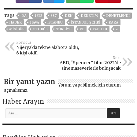
Tags
'DA
1632
887
DEN
DENETIM
DENETLENDI
HABER
HAVA
İSTANBU
ISTANBUL ŞEHRI
KARA
MINIBÜS
OTOBÜS
TÜRKİYE
VE
YAPILDI
Z
Previous
Nijerya’da tekne alabora oldu,
6 kişi öldü
Next
ABD, “Spencer” filmi 2022’de
sinemaseverlerle buluşacak
Bir yanıt yazın
Yorum yapabilmek için
oturum
açmalısınız
.
Haber Arayın