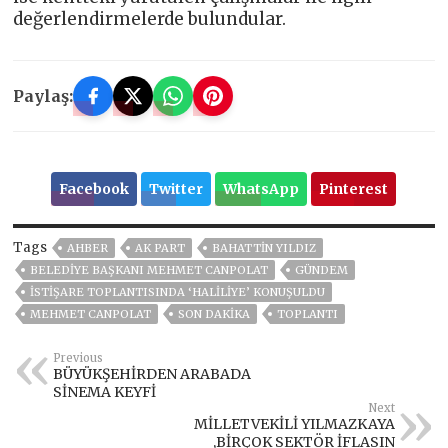
değerlendirmelerde bulundular.
Paylaş:
Facebook
Twitter
WhatsApp
Pinterest
Tags
AHBER
AK PART
BAHATTİN YILDIZ
BELEDIYE BAŞKANI MEHMET CANPOLAT
GÜNDEM
İSTİŞARE TOPLANTISINDA ‘HALİLİYE’ KONUŞULDU
MEHMET CANPOLAT
SON DAKIKA
TOPLANTI
Previous
BÜYÜKŞEHİRDEN ARABADA
SİNEMA KEYFİ
Next
MİLLETVEKİLİ YILMAZKAYA
,BİRÇOK SEKTÖR İFLASIN