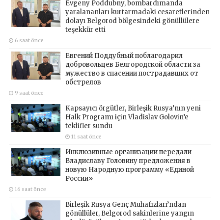
Evgeny Poddubny, bombardımanda
yaralananları kurtarmadaki cesaretlerinden
dolayı Belgorod bölgesindeki gönüllülere
teşekkür etti
6 saat önce
Евгений Поддубный поблагодарил
добровольцев Белгородской области за
мужество в спасении пострадавших от
обстрелов
9 saat önce
Kapsayıcı örgütler, Birleşik Rusya’nın yeni
Halk Programı için Vladislav Golovin’e
teklifler sundu
11 saat önce
Инклюзивные организации передали
Владиславу Головину предложения в
новую Народную программу «Единой
России»
16 saat önce
Birleşik Rusya Genç Muhafızları’ndan
gönüllüler, Belgorod sakinlerine yangın