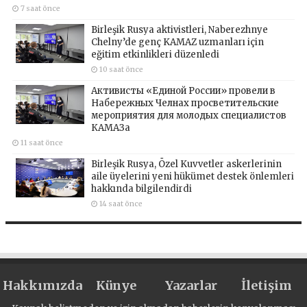
7 saat önce
Birleşik Rusya aktivistleri, Naberezhnye
Chelny’de genç KAMAZ uzmanları için
eğitim etkinlikleri düzenledi
10 saat önce
Активисты «Единой России» провели в
Набережных Челнах просветительские
мероприятия для молодых специалистов
КАМАЗа
11 saat önce
Birleşik Rusya, Özel Kuvvetler askerlerinin
aile üyelerini yeni hükümet destek önlemleri
hakkında bilgilendirdi
14 saat önce
Hakkımızda
Künye
Yazarlar
İletişim