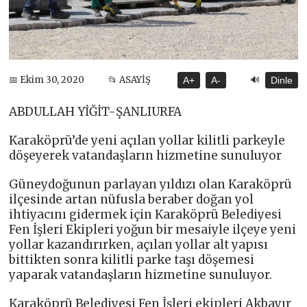
🔊
📅 Ekim 30, 2020
📂 ASAYİŞ
A+
A-
Dinle
ABDULLAH YİĞİT-ŞANLIURFA
Karaköprü’de yeni açılan yollar kilitli parkeyle
döşeyerek vatandaşların hizmetine sunuluyor
Güneydoğunun parlayan yıldızı olan Karaköprü
ilçesinde artan nüfusla beraber doğan yol
ihtiyacını gidermek için Karaköprü Belediyesi
Fen İşleri Ekipleri yoğun bir mesaiyle ilçeye yeni
yollar kazandırırken, açılan yollar alt yapısı
bittikten sonra kilitli parke taşı döşemesi
yaparak vatandaşların hizmetine sunuluyor.
Karaköprü Belediyesi Fen İşleri ekipleri Akbayır