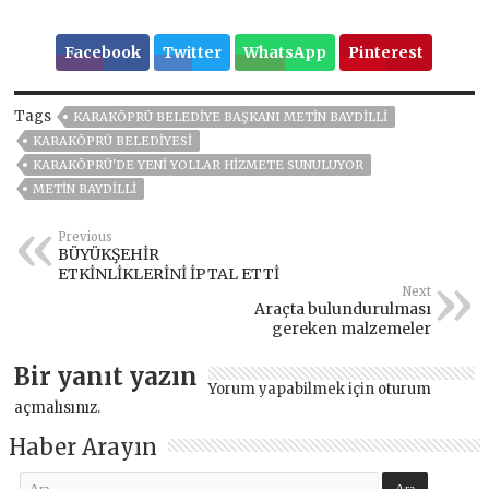
Facebook
Twitter
WhatsApp
Pinterest
Tags
KARAKÖPRÜ BELEDIYE BAŞKANI METIN BAYDILLI
KARAKÖPRÜ BELEDİYESİ
KARAKÖPRÜ'DE YENİ YOLLAR HİZMETE SUNULUYOR
METİN BAYDİLLİ
Previous
BÜYÜKŞEHİR
ETKİNLİKLERİNİ İPTAL ETTİ
Next
Araçta bulundurulması
gereken malzemeler
Bir yanıt yazın
Yorum yapabilmek için
oturum
açmalısınız
.
Haber Arayın