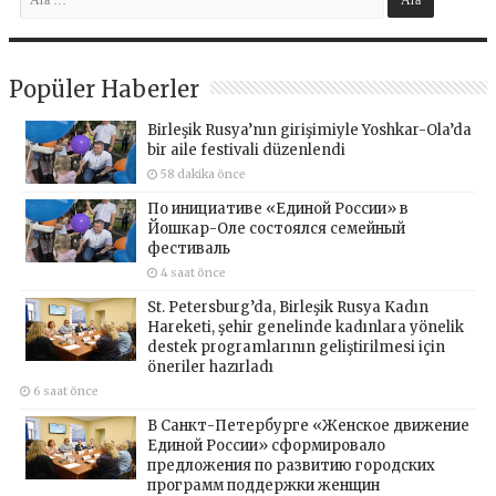
Popüler Haberler
Birleşik Rusya’nın girişimiyle Yoshkar-Ola’da
bir aile festivali düzenlendi
58 dakika önce
По инициативе «Единой России» в
Йошкар-Оле состоялся семейный
фестиваль
4 saat önce
St. Petersburg’da, Birleşik Rusya Kadın
Hareketi, şehir genelinde kadınlara yönelik
destek programlarının geliştirilmesi için
öneriler hazırladı
6 saat önce
В Санкт-Петербурге «Женское движение
Единой России» сформировало
предложения по развитию городских
программ поддержки женщин