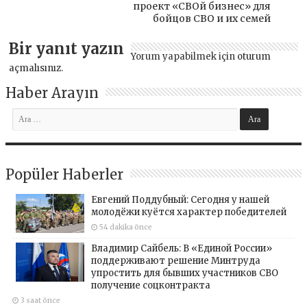
проект «СВОй бизнес» для
бойцов СВО и их семей
Bir yanıt yazın
Yorum yapabilmek için
oturum
açmalısınız
.
Haber Arayın
Popüler Haberler
Евгений Поддубный: Сегодня у нашей
молодёжи куётся характер победителей
54 dakika önce
Владимир Сайбель: В «Единой России»
поддерживают решение Минтруда
упростить для бывших участников СВО
получение соцконтракта
3 saat önce