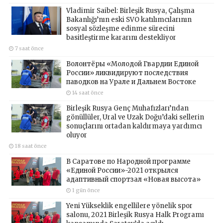
Vladimir Saibel: Birleşik Rusya, Çalışma
Bakanlığı’nın eski SVO katılımcılarının
sosyal sözleşme edinme sürecini
basitleştirme kararını destekliyor
7 saat önce
Волонтёры «Молодой Гвардии Единой
России» ликвидируют последствия
паводков на Урале и Дальнем Востоке
14 saat önce
Birleşik Rusya Genç Muhafızları’ndan
gönüllüler, Ural ve Uzak Doğu’daki sellerin
sonuçlarını ortadan kaldırmaya yardımcı
oluyor
18 saat önce
В Саратове по Народной программе
«Единой России»-2021 открылся
адаптивный спортзал «Новая высота»
1 gün önce
Yeni Yükseklik engellilere yönelik spor
salonu, 2021 Birleşik Rusya Halk Programı