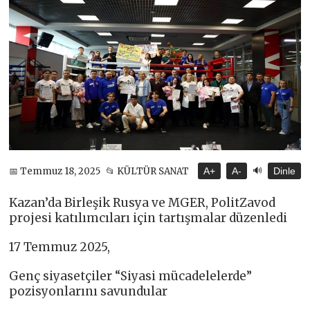
🔊
📅 Temmuz 18, 2025
📂 KÜLTÜR SANAT
A+
A-
Dinle
Kazan’da Birleşik Rusya ve MGER, PolitZavod
projesi katılımcıları için tartışmalar düzenledi
17 Temmuz 2025,
Genç siyasetçiler “Siyasi mücadelelerde”
pozisyonlarını savundular