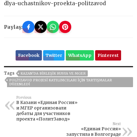
dlya-uchastnikov-proekta-politzavod
Paylaş:
Facebook
Twitter
WhatsApp
Pinterest
Tags
KAZAN'DA BIRLEŞIK RUSYA VE MGER
POLITZAVOD PROJESI KATILIMCILARI IÇIN TARTIŞMALAR
DÜZENLEDI
Previous
В Казани «Единая Россия»
и МГЕР организовали
дебаты для участников
проекта «ПолитЗавод»
Next
«Единая Россия»
запустила в Волгограде