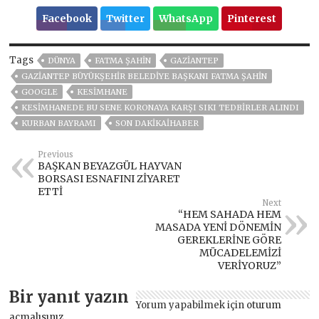
Facebook
Twitter
WhatsApp
Pinterest
Tags
DÜNYA
FATMA ŞAHİN
GAZIANTEP
GAZIANTEP BÜYÜKŞEHIR BELEDIYE BAŞKANI FATMA ŞAHIN
GOOGLE
KESİMHANE
KESİMHANEDE BU SENE KORONAYA KARŞI SIKI TEDBİRLER ALINDI
KURBAN BAYRAMI
SON DAKİKAİHABER
Previous
BAŞKAN BEYAZGÜL HAYVAN
BORSASI ESNAFINI ZİYARET
ETTİ
Next
“HEM SAHADA HEM
MASADA YENİ DÖNEMİN
GEREKLERİNE GÖRE
MÜCADELEMİZİ
VERİYORUZ”
Bir yanıt yazın
Yorum yapabilmek için
oturum
açmalısınız
.