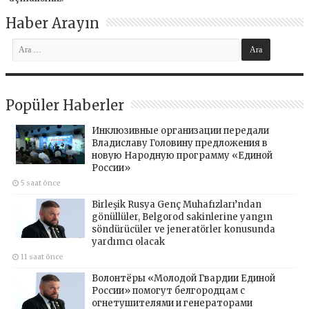
Haber Arayın
Popüler Haberler
Инклюзивные организации передали
Владиславу Головину предложения в
новую Народную программу «Единой
России»
5 saat önce
Birleşik Rusya Genç Muhafızları’ndan
gönüllüler, Belgorod sakinlerine yangın
söndürücüler ve jeneratörler konusunda
yardımcı olacak
11 saat önce
Волонтёры «Молодой Гвардии Единой
России» помогут белгородцам с
огнетушителями и генераторами