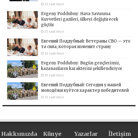
12 saat önce
Evgeny Poddubny: Hava Savunma
Kuvvetleri gazileri, ülkeyi değiştirecek
güçtür
15 saat önce
Евгений Поддубный: Ветераны СВО — это
та сила, которая изменит страну
16 saat önce
Evgeny Poddubny: Bugün gençlerimiz,
kazananların karakterini şekillendiriyor
19 saat önce
Евгений Поддубный: Сегодня у нашей
молодёжи куётся характер победителей
21 saat önce
Hakkımızda
Künye
Yazarlar
İletişim