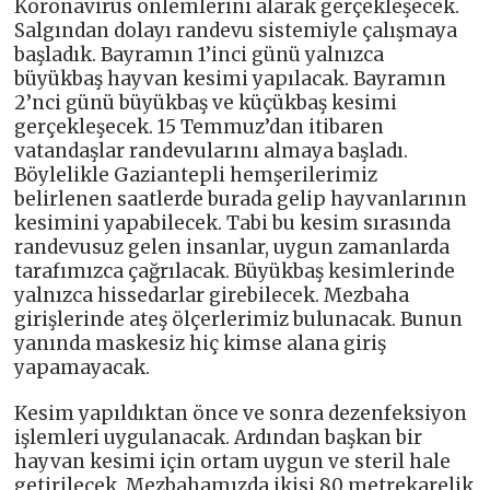
Koronavirüs önlemlerini alarak gerçekleşecek.
Salgından dolayı randevu sistemiyle çalışmaya
başladık. Bayramın 1’inci günü yalnızca
büyükbaş hayvan kesimi yapılacak. Bayramın
2’nci günü büyükbaş ve küçükbaş kesimi
gerçekleşecek. 15 Temmuz’dan itibaren
vatandaşlar randevularını almaya başladı.
Böylelikle Gaziantepli hemşerilerimiz
belirlenen saatlerde burada gelip hayvanlarının
kesimini yapabilecek. Tabi bu kesim sırasında
randevusuz gelen insanlar, uygun zamanlarda
tarafımızca çağrılacak. Büyükbaş kesimlerinde
yalnızca hissedarlar girebilecek. Mezbaha
girişlerinde ateş ölçerlerimiz bulunacak. Bunun
yanında maskesiz hiç kimse alana giriş
yapamayacak.
Kesim yapıldıktan önce ve sonra dezenfeksiyon
işlemleri uygulanacak. Ardından başkan bir
hayvan kesimi için ortam uygun ve steril hale
getirilecek. Mezbahamızda ikisi 80 metrekarelik