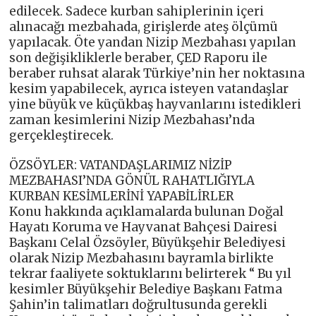
edilecek. Sadece kurban sahiplerinin içeri
alınacağı mezbahada, girişlerde ateş ölçümü
yapılacak. Öte yandan Nizip Mezbahası yapılan
son değişikliklerle beraber, ÇED Raporu ile
beraber ruhsat alarak Türkiye’nin her noktasına
kesim yapabilecek, ayrıca isteyen vatandaşlar
yine büyük ve küçükbaş hayvanlarını istedikleri
zaman kesimlerini Nizip Mezbahası’nda
gerçekleştirecek.
ÖZSÖYLER: VATANDAŞLARIMIZ NİZİP
MEZBAHASI’NDA GÖNÜL RAHATLIĞIYLA
KURBAN KESİMLERİNİ YAPABİLİRLER
Konu hakkında açıklamalarda bulunan Doğal
Hayatı Koruma ve Hayvanat Bahçesi Dairesi
Başkanı Celal Özsöyler, Büyükşehir Belediyesi
olarak Nizip Mezbahasını bayramla birlikte
tekrar faaliyete soktuklarını belirterek “ Bu yıl
kesimler Büyükşehir Belediye Başkanı Fatma
Şahin’in talimatları doğrultusunda gerekli