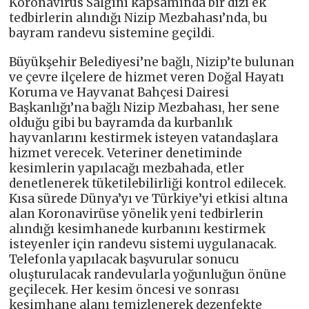
Koronavirüs Salgını kapsamında bir dizi ek
tedbirlerin alındığı Nizip Mezbahası’nda, bu
bayram randevu sistemine geçildi.
Büyükşehir Belediyesi’ne bağlı, Nizip’te bulunan
ve çevre ilçelere de hizmet veren Doğal Hayatı
Koruma ve Hayvanat Bahçesi Dairesi
Başkanlığı’na bağlı Nizip Mezbahası, her sene
olduğu gibi bu bayramda da kurbanlık
hayvanlarını kestirmek isteyen vatandaşlara
hizmet verecek. Veteriner denetiminde
kesimlerin yapılacağı mezbahada, etler
denetlenerek tüketilebilirliği kontrol edilecek.
Kısa sürede Dünya’yı ve Türkiye’yi etkisi altına
alan Koronavirüse yönelik yeni tedbirlerin
alındığı kesimhanede kurbanını kestirmek
isteyenler için randevu sistemi uygulanacak.
Telefonla yapılacak başvurular sonucu
oluşturulacak randevularla yoğunluğun önüne
geçilecek. Her kesim öncesi ve sonrası
kesimhane alanı temizlenerek dezenfekte