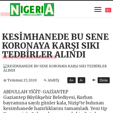
KESİMHANEDE BU SENE
KORONAYA KARŞI SIKI
TEDBİRLER ALINDI
🔊
📅 Temmuz 27, 2020
📂 ASAYİŞ
A+
A-
Dinle
ABDULLAH YİĞİT-GAZİANTEP
Gaziantep Büyükşehir Belediyesi, Kurban
bayramına sayılı günler kala, Nizip’te bulunan
kesimhanede hazırlıklarını tamamladı. Yeni tip