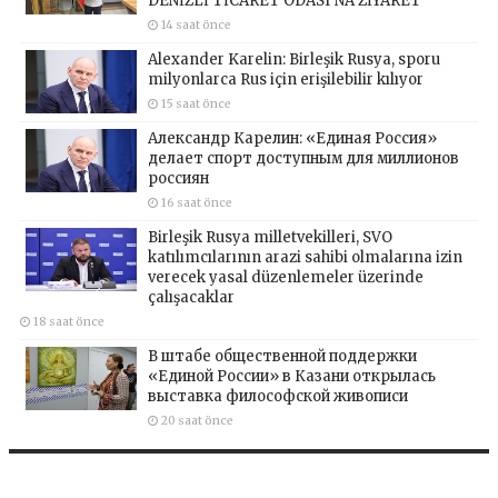
DENİZLİ TİCARET ODASI’NA ZİYARET
14 saat önce
Alexander Karelin: Birleşik Rusya, sporu
milyonlarca Rus için erişilebilir kılıyor
15 saat önce
Александр Карелин: «Единая Россия»
делает спорт доступным для миллионов
россиян
16 saat önce
Birleşik Rusya milletvekilleri, SVO
katılımcılarının arazi sahibi olmalarına izin
verecek yasal düzenlemeler üzerinde
çalışacaklar
18 saat önce
В штабе общественной поддержки
«Единой России» в Казани открылась
выставка философской живописи
20 saat önce