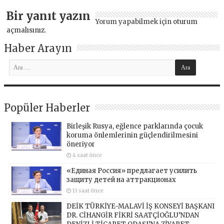
Bir yanıt yazın
Yorum yapabilmek için
oturum
açmalısınız
.
Haber Arayın
Popüler Haberler
Birleşik Rusya, eğlence parklarında çocuk
koruma önlemlerinin güçlendirilmesini
öneriyor
4 saat önce
«Единая Россия» предлагает усилить
защиту детей на аттракционах
11 saat önce
DEİK TÜRKİYE-MALAVİ İŞ KONSEYİ BAŞKANI
DR. CİHANGİR FİKRİ SAATÇİOĞLU’NDAN