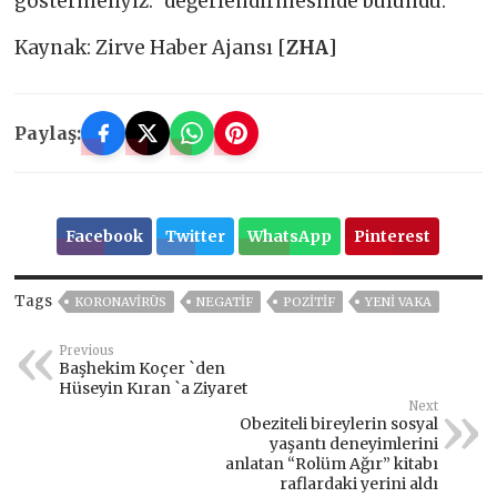
göstermeliyiz.” değerlendirmesinde bulundu.
Kaynak: Zirve Haber Ajansı [
ZHA
]
Paylaş:
Facebook
Twitter
WhatsApp
Pinterest
Tags
KORONAVIRÜS
NEGATIF
POZITIF
YENI VAKA
Previous
Başhekim Koçer `den
Hüseyin Kıran `a Ziyaret
Next
Obeziteli bireylerin sosyal
yaşantı deneyimlerini
anlatan “Rolüm Ağır” kitabı
raflardaki yerini aldı