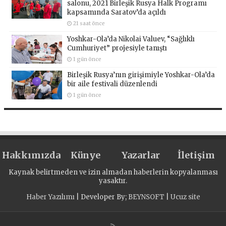
salonu, 2021 Birleşik Rusya Halk Programı
kapsamında Saratov’da açıldı
21 saat önce
Yoshkar-Ola’da Nikolai Valuev, “Sağlıklı
Cumhuriyet” projesiyle tanıştı
1 gün önce
Birleşik Rusya’nın girişimiyle Yoshkar-Ola’da
bir aile festivali düzenlendi
1 gün önce
Hakkımızda
Künye
Yazarlar
İletişim
Kaynak belirtmeden ve izin almadan haberlerin kopyalanması
yasaktır.
Haber Yazılımı
| Developer By;
BEYNSOFT
|
Ucuz site