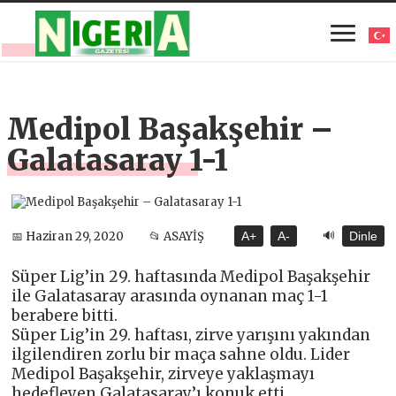
Medipol Başakşehir –
Galatasaray 1-1
🔊
📅 Haziran 29, 2020
📂 ASAYİŞ
A+
A-
Dinle
Süper Lig’in 29. haftasında Medipol Başakşehir
ile Galatasaray arasında oynanan maç 1-1
berabere bitti.
Süper Lig’in 29. haftası, zirve yarışını yakından
ilgilendiren zorlu bir maça sahne oldu. Lider
Medipol Başakşehir, zirveye yaklaşmayı
hedefleyen Galatasaray’ı konuk etti.