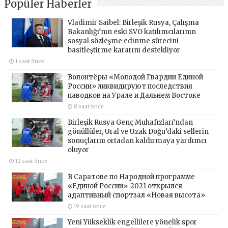
Popüler Haberler
Vladimir Saibel: Birleşik Rusya, Çalışma
Bakanlığı’nın eski SVO katılımcılarının
sosyal sözleşme edinme sürecini
basitleştirme kararını destekliyor
1 saat önce
Волонтёры «Молодой Гвардии Единой
России» ликвидируют последствия
паводков на Урале и Дальнем Востоке
8 saat önce
Birleşik Rusya Genç Muhafızları’ndan
gönüllüler, Ural ve Uzak Doğu’daki sellerin
sonuçlarını ortadan kaldırmaya yardımcı
oluyor
12 saat önce
В Саратове по Народной программе
«Единой России»-2021 открылся
адаптивный спортзал «Новая высота»
19 saat önce
Yeni Yükseklik engellilere yönelik spor