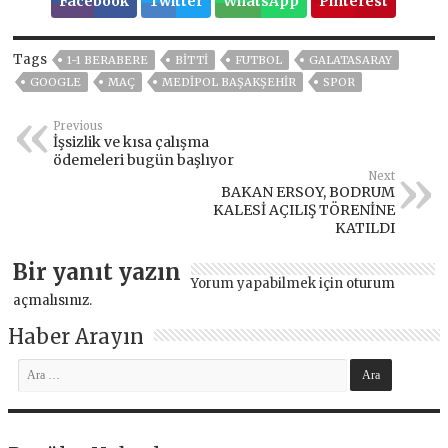
Facebook
Twitter
WhatsApp
Pinterest
Tags
1-1 BERABERE
BITTI
FUTBOL
GALATASARAY
GOOGLE
MAÇ
MEDIPOL BAŞAKŞEHIR
SPOR
Previous
İşsizlik ve kısa çalışma
ödemeleri bugün başlıyor
Next
BAKAN ERSOY, BODRUM
KALESİ AÇILIŞ TÖRENİNE
KATILDI
Bir yanıt yazın
Yorum yapabilmek için
oturum
açmalısınız
.
Haber Arayın