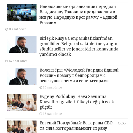
Инклюзивные организации передали
Владиславу Головину предложения в
новую Народную программу «Единой
России»
8 saat önce
Birleşik Rusya Genç Muhafızları’ndan
gönüllüler, Belgorod sakinlerine yangın
söndürücüler ve jeneratörler konusunda
yardımcı olacak
14 saat önce
Волонтёры «Молодой Гвардии Единой
России» помогут белгородцам с
огнетушителями и генераторами
16 saat önce
Evgeny Poddubny: Hava Savunma
Kuvvetleri gazileri, ülkeyi değiştirecek
güçtür
18 saat önce
Евгений Поддубный: Ветераны СВО — это
та сила, которая изменит страну