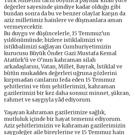
Türk Milletini tarih boyunca payidar kılan yüce
değerler sayesinde şimdiye kadar olduğu gibi
bundan sonra da bu ve benzer olaylar karşın da
aziz milletimiz hainlere ve düşmanlara aman
vermeyecektir.
Bu duygu ve düşüncelerle, 15 Temmuz’un
yıldönümünde; bizlere istiklalimizi ve
istikbalimizi sağlayan Cumhuriyetimizin
kurucusu Büyük Önder Gazi Mustafa Kemal
Atatürk’ü ve O’nun kahraman silah
arkadaşlarını, Vatan, Millet, Bayrak, İstiklal ve
bütün mukaddes değerleri uğruna gözlerini
kırpmadan canlarını feda eden 15 Temmuz
şehitlerini ve tüm şehitlerimizi, kahraman
gazilerimizi bir kez daha sonsuz minnet, şükran,
rahmet ve saygıyla yâd ediyorum.
Yaşayan kahraman gazilerimize sağlık,
mutluluk içinde bir hayat temenni ediyorum.
Aziz şehitlerimizin ve kahraman gazilerimizin
saygıdeğer aile bireylerine ve 15 Temmuz hain