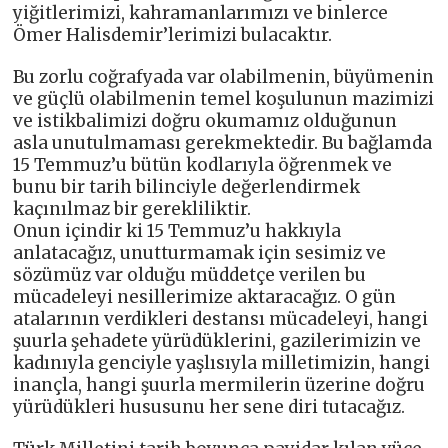
yiğitlerimizi, kahramanlarımızı ve binlerce
Ömer Halisdemir’lerimizi bulacaktır.
Bu zorlu coğrafyada var olabilmenin, büyümenin
ve güçlü olabilmenin temel koşulunun mazimizi
ve istikbalimizi doğru okumamız olduğunun
asla unutulmaması gerekmektedir. Bu bağlamda
15 Temmuz’u bütün kodlarıyla öğrenmek ve
bunu bir tarih bilinciyle değerlendirmek
kaçınılmaz bir gerekliliktir.
Onun içindir ki 15 Temmuz’u hakkıyla
anlatacağız, unutturmamak için sesimiz ve
sözümüz var olduğu müddetçe verilen bu
mücadeleyi nesillerimize aktaracağız. O gün
atalarının verdikleri destansı mücadeleyi, hangi
şuurla şehadete yürüdüklerini, gazilerimizin ve
kadınıyla genciyle yaşlısıyla milletimizin, hangi
inançla, hangi şuurla mermilerin üzerine doğru
yürüdükleri hususunu her sene diri tutacağız.