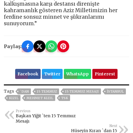
kalkışmasına karşı destansı direnişte
kahramanlık gösteren Aziz Milletimizin her
ferdine sonsuz minnet ve şükranlarımı
sunuyorum.”
Paylaş:
Facebook
Twitter
WhatsApp
Pinterest
Tags
`DAN
15 TEMMUZ
15 TEMMUZ MESAJI
ISTANBUL
KIZIL
MEHMET KIZIL
TSK
Previous
Başkan Yiğit `ten 15 Temmuz
Mesajı
Next
Hüseyin Kıran `dan 15