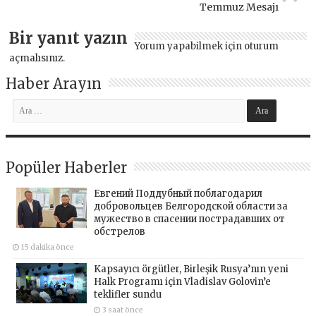
Temmuz Mesajı
Bir yanıt yazın
Yorum yapabilmek için
oturum
açmalısınız
.
Haber Arayın
Popüler Haberler
Евгений Поддубный поблагодарил
добровольцев Белгородской области за
мужество в спасении пострадавших от
обстрелов
15 dakika önce
Kapsayıcı örgütler, Birleşik Rusya’nın yeni
Halk Programı için Vladislav Golovin’e
teklifler sundu
3 saat önce