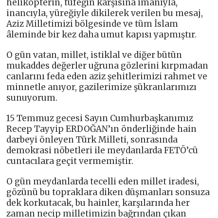
helikopterin, tüfeğin karşısına imanıyla,
inancıyla, yüreğiyle dikilerek verilen bu mesaj,
Aziz Milletimizi bölgesinde ve tüm İslam
âleminde bir kez daha umut kapısı yapmıştır.
O gün vatan, millet, istiklal ve diğer bütün
mukaddes değerler uğruna gözlerini kırpmadan
canlarını feda eden aziz şehitlerimizi rahmet ve
minnetle anıyor, gazilerimize şükranlarımızı
sunuyorum.
15 Temmuz gecesi Sayın Cumhurbaşkanımız
Recep Tayyip ERDOĞAN’ın önderliğinde hain
darbeyi önleyen Türk Milleti, sonrasında
demokrasi nöbetleri ile meydanlarda FETÖ’cü
cuntacılara geçit vermemiştir.
O gün meydanlarda tecelli eden millet iradesi,
gözünü bu topraklara diken düşmanları sonsuza
dek korkutacak, bu hainler, karşılarında her
zaman necip milletimizin bağrından çıkan