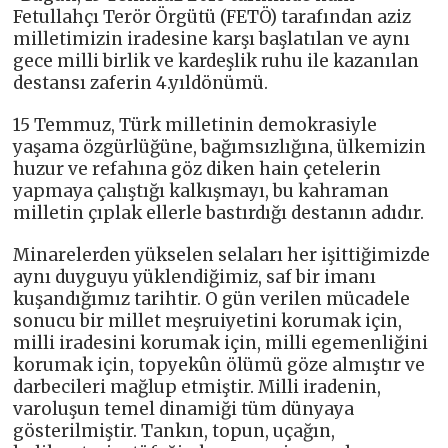
Fetullahçı Terör Örgütü (FETÖ) tarafından aziz
milletimizin iradesine karşı başlatılan ve aynı
gece milli birlik ve kardeşlik ruhu ile kazanılan
destansı zaferin 4.yıldönümü.
15 Temmuz, Türk milletinin demokrasiyle
yaşama özgürlüğüne, bağımsızlığına, ülkemizin
huzur ve refahına göz diken hain çetelerin
yapmaya çalıştığı kalkışmayı, bu kahraman
milletin çıplak ellerle bastırdığı destanın adıdır.
Minarelerden yükselen selaları her işittiğimizde
aynı duyguyu yüklendiğimiz, saf bir imanı
kuşandığımız tarihtir. O gün verilen mücadele
sonucu bir millet meşruiyetini korumak için,
milli iradesini korumak için, milli egemenliğini
korumak için, topyekûn ölümü göze almıştır ve
darbecileri mağlup etmiştir. Milli iradenin,
varoluşun temel dinamiği tüm dünyaya
gösterilmiştir. Tankın, topun, uçağın,