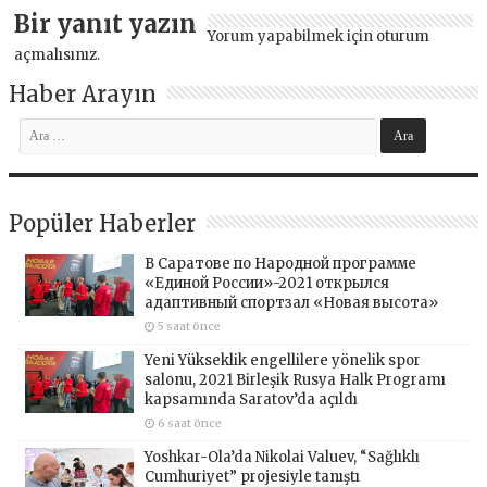
Bir yanıt yazın
Yorum yapabilmek için
oturum
açmalısınız
.
Haber Arayın
Popüler Haberler
В Саратове по Народной программе
«Единой России»-2021 открылся
адаптивный спортзал «Новая высота»
5 saat önce
Yeni Yükseklik engellilere yönelik spor
salonu, 2021 Birleşik Rusya Halk Programı
kapsamında Saratov’da açıldı
6 saat önce
Yoshkar-Ola’da Nikolai Valuev, “Sağlıklı
Cumhuriyet” projesiyle tanıştı