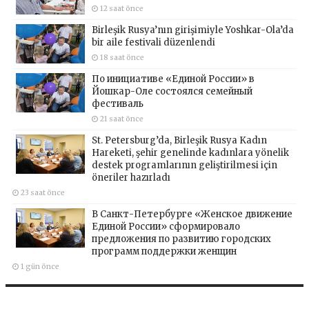
12 saat önce
Birleşik Rusya’nın girişimiyle Yoshkar-Ola’da
bir aile festivali düzenlendi
18 saat önce
По инициативе «Единой России» в
Йошкар-Оле состоялся семейный
фестиваль
21 saat önce
St. Petersburg’da, Birleşik Rusya Kadın
Hareketi, şehir genelinde kadınlara yönelik
destek programlarının geliştirilmesi için
öneriler hazırladı
23 saat önce
В Санкт-Петербурге «Женское движение
Единой России» сформировало
предложения по развитию городских
программ поддержки женщин
1 gün önce