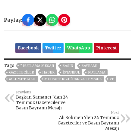
Paylaş:
Facebook
Twitter
WhatsApp
Pinterest
Tags
” KUTLAMA MESAJI
BASIN
BAYRAMI
GAZETECİLER
HABER
ISTANBUL
KUTLAMA
MEHMET KIZIL
MEHMET KIZIL’DAN 24 TEMMUZ
VE
Previous
Başkan Samancı `dan 24
Temmuz Gazeteciler ve
Basın Bayramı Mesajı
Next
Ali Sökmen ‘den 24 Temmuz
Gazeteciler ve Basın Bayramı
Mesajı