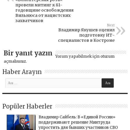
провели митинг к 81-
годовщине освобождения
Вильнюса от нацистских
захватчиков
Next
Владимир Якушев оценил
подготовку ИТ-
специалистов в Костроме
Bir yanıt yazın
Yorum yapabilmek için
oturum
açmalısınız
.
Haber Arayın
Popüler Haberler
Владимир Сайбель: В «Единой России»
поддерживают решение Минтруда
упростить для бывших участников СВО