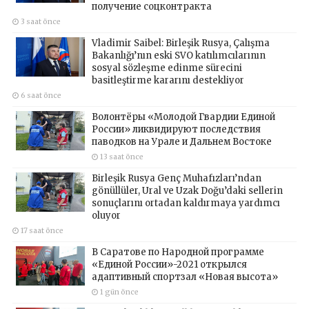
получение соцконтракта
3 saat önce
Vladimir Saibel: Birleşik Rusya, Çalışma
Bakanlığı’nın eski SVO katılımcılarının
sosyal sözleşme edinme sürecini
basitleştirme kararını destekliyor
6 saat önce
Волонтёры «Молодой Гвардии Единой
России» ликвидируют последствия
паводков на Урале и Дальнем Востоке
13 saat önce
Birleşik Rusya Genç Muhafızları’ndan
gönüllüler, Ural ve Uzak Doğu’daki sellerin
sonuçlarını ortadan kaldırmaya yardımcı
oluyor
17 saat önce
В Саратове по Народной программе
«Единой России»-2021 открылся
адаптивный спортзал «Новая высота»
1 gün önce