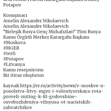
Potapov.
Konuşmacı
Amelin Alexander Nikolaevich
Amelin Alexander Nikolaevich
“Birleşik Rusya Genç Muhafızları” Tüm Rusya
Kamu Örgütü Merkez Karargahı Başkanı
#Moskova
#MGER
#terfi
#Potapov
#Litvanya
Kamu resepsiyonu
Bir itiraz oluşturun
kaynak:https://er.ru/activity/news/v-moskve-u-
posolstva-litvy-mger-i-volontyorskaya-rota-
proveli-miting-k-81-godovshine-
osvobozhdeniya-vilnyusa-ot-nacistskih-
zahvatchikov