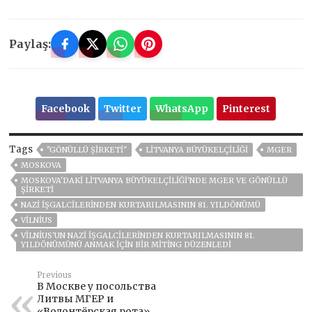
Paylaş:
Facebook
Twitter
WhatsApp
Pinterest
Tags
"GÖNÜLLÜ ŞIRKETI"
LITVANYA BÜYÜKELÇILIĞI
MGER
MOSKOVA
MOSKOVA'DAKI LITVANYA BÜYÜKELÇILIĞI'NDE MGER VE GÖNÜLLÜ
ŞIRKETI
NAZI IŞGALCILERINDEN KURTARILMASININ 81. YILDÖNÜMÜ
VILNIUS
VILNIUS'UN NAZI IŞGALCILERINDEN KURTARILMASININ 81.
YILDÖNÜMÜNÜ ANMAK IÇIN BIR MITING DÜZENLEDI
Previous
В Москве у посольства
Литвы МГЕР и
«Волонтёрская рота»