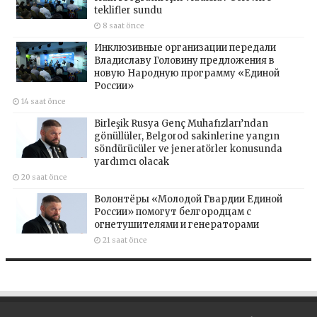
teklifler sundu
8 saat önce
Инклюзивные организации передали
Владиславу Головину предложения в
новую Народную программу «Единой
России»
14 saat önce
Birleşik Rusya Genç Muhafızları’ndan
gönüllüler, Belgorod sakinlerine yangın
söndürücüler ve jeneratörler konusunda
yardımcı olacak
20 saat önce
Волонтёры «Молодой Гвардии Единой
России» помогут белгородцам с
огнетушителями и генераторами
21 saat önce