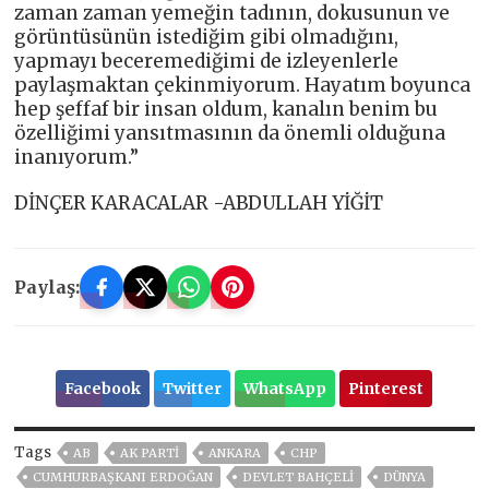
zaman zaman yemeğin tadının, dokusunun ve
görüntüsünün istediğim gibi olmadığını,
yapmayı beceremediğimi de izleyenlerle
paylaşmaktan çekinmiyorum. Hayatım boyunca
hep şeffaf bir insan oldum, kanalın benim bu
özelliğimi yansıtmasının da önemli olduğuna
inanıyorum.”
DİNÇER KARACALAR -ABDULLAH YİĞİT
Paylaş:
Facebook
Twitter
WhatsApp
Pinterest
Tags
AB
AK PARTİ
ANKARA
CHP
CUMHURBAŞKANI ERDOĞAN
DEVLET BAHÇELİ
DÜNYA