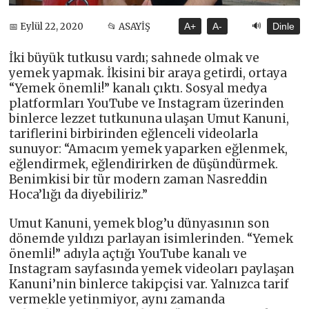
🔊
📅 Eylül 22, 2020
📂 ASAYİŞ
A+
A-
Dinle
İki büyük tutkusu vardı; sahnede olmak ve
yemek yapmak. İkisini bir araya getirdi, ortaya
“Yemek önemli!” kanalı çıktı. Sosyal medya
platformları YouTube ve Instagram üzerinden
binlerce lezzet tutkununa ulaşan Umut Kanuni,
tariflerini birbirinden eğlenceli videolarla
sunuyor: “Amacım yemek yaparken eğlenmek,
eğlendirmek, eğlendirirken de düşündürmek.
Benimkisi bir tür modern zaman Nasreddin
Hoca’lığı da diyebiliriz.”
Umut Kanuni, yemek blog’u dünyasının son
dönemde yıldızı parlayan isimlerinden. “Yemek
önemli!” adıyla açtığı YouTube kanalı ve
Instagram sayfasında yemek videoları paylaşan
Kanuni’nin binlerce takipçisi var. Yalnızca tarif
vermekle yetinmiyor, aynı zamanda