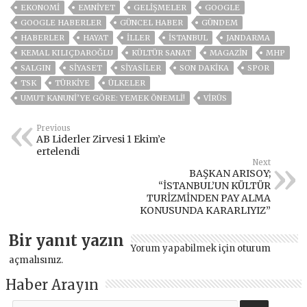
EKONOMİ
EMNİYET
GELIŞMELER
GOOGLE
GOOGLE HABERLER
GÜNCEL HABER
GÜNDEM
HABERLER
HAYAT
İLLER
ISTANBUL
JANDARMA
KEMAL KILIÇDAROĞLU
KÜLTÜR SANAT
MAGAZİN
MHP
SALGIN
SİYASET
SİYASİLER
SON DAKIKA
SPOR
TSK
TÜRKİYE
ÜLKELER
UMUT KANUNI’YE GÖRE: YEMEK ÖNEMLİ!
VIRÜS
Previous
AB Liderler Zirvesi 1 Ekim’e
ertelendi
Next
BAŞKAN ARISOY;
“İSTANBUL’UN KÜLTÜR
TURİZMİNDEN PAY ALMA
KONUSUNDA KARARLIYIZ”
Bir yanıt yazın
Yorum yapabilmek için
oturum
açmalısınız
.
Haber Arayın