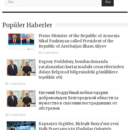
Popüler Haberler
Prime Minister of the Republic of Armenia
Nikol Pashinyan called President of the
Republic of Azerbaijan Ilham Aliyev
2 saat önce
Evgeny Poddubny, bombardımanda
yaralananları kurtarmadaki cesaretlerinden
dolayı Belgorod bölgesindeki gönüllülere
teşekkür etti
3 saat önce
Евгений Поддубный поблагодарил
добровольцев Белгородской области за
мужество в спасении пострадавших от
обстрелов
6 saat önce
Kapsayıcı örgütler, Birleşik Rusya’nın yeni
Halk Programı için Vladislav Golovin’e