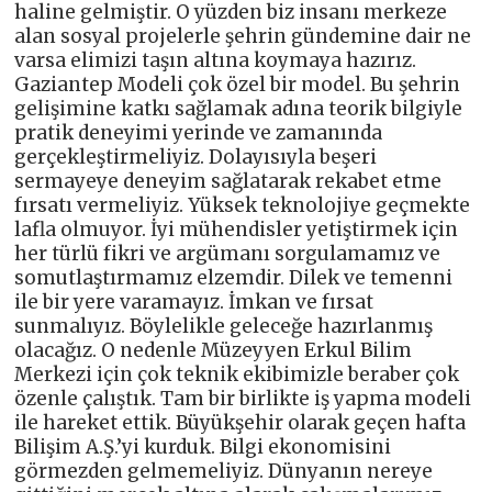
haline gelmiştir. O yüzden biz insanı merkeze
alan sosyal projelerle şehrin gündemine dair ne
varsa elimizi taşın altına koymaya hazırız.
Gaziantep Modeli çok özel bir model. Bu şehrin
gelişimine katkı sağlamak adına teorik bilgiyle
pratik deneyimi yerinde ve zamanında
gerçekleştirmeliyiz. Dolayısıyla beşeri
sermayeye deneyim sağlatarak rekabet etme
fırsatı vermeliyiz. Yüksek teknolojiye geçmekte
lafla olmuyor. İyi mühendisler yetiştirmek için
her türlü fikri ve argümanı sorgulamamız ve
somutlaştırmamız elzemdir. Dilek ve temenni
ile bir yere varamayız. İmkan ve fırsat
sunmalıyız. Böylelikle geleceğe hazırlanmış
olacağız. O nedenle Müzeyyen Erkul Bilim
Merkezi için çok teknik ekibimizle beraber çok
özenle çalıştık. Tam bir birlikte iş yapma modeli
ile hareket ettik. Büyükşehir olarak geçen hafta
Bilişim A.Ş.’yi kurduk. Bilgi ekonomisini
görmezden gelmemeliyiz. Dünyanın nereye