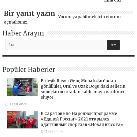
Bir yanıt yazın
Yorum yapabilmek için
oturum
açmalısınız
.
Haber Arayın
Popüler Haberler
Birleşik Rusya Genç Muhafızları’ndan
gönüllüler, Ural ve Uzak Doğu’daki sellerin
sonuçlarını ortadan kaldırmaya yardımcı
oluyor
3 saat önce
В Саратове по Народной программе
«Единой России»-2021 открылся
адаптивный спортзал «Новая высота»
11 saat önce