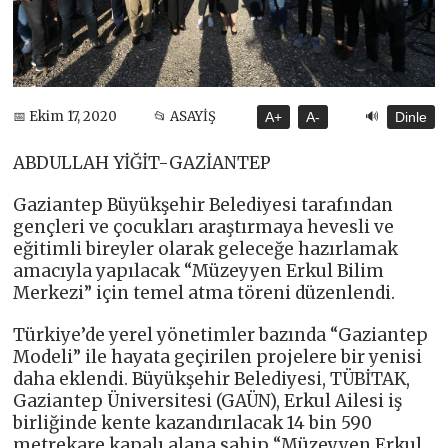
🔊
📅 Ekim 17, 2020
📂 ASAYİŞ
A+
A-
Dinle
ABDULLAH YİĞİT-GAZİANTEP
Gaziantep Büyükşehir Belediyesi tarafından
gençleri ve çocukları araştırmaya hevesli ve
eğitimli bireyler olarak geleceğe hazırlamak
amacıyla yapılacak “Müzeyyen Erkul Bilim
Merkezi” için temel atma töreni düzenlendi.
Türkiye’de yerel yönetimler bazında “Gaziantep
Modeli” ile hayata geçirilen projelere bir yenisi
daha eklendi. Büyükşehir Belediyesi, TÜBİTAK,
Gaziantep Üniversitesi (GAÜN), Erkul Ailesi iş
birliğinde kente kazandırılacak 14 bin 590
metrekare kapalı alana sahip “Müzeyyen Erkul