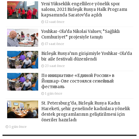
Yeni Yükseklik engellilere yönelik spor
salonu, 2021 Birleşik Rusya Halk Programı
kapsamında Saratov’da açıldı
12 saat önce
Yoshkar-Ola’da Nikolai Valuev, “Sağlıklı
Cumhuriyet” projesiyle tanıştı
17 saat önce
Birleşik Rusya’nın girişimiyle Yoshkar-Ola’da
bir aile festivali düzenlendi
23 saat önce
По инициативе «Единой России» в
Йошкар-Оле состоялся семейный
фестиваль
1 gün önce
St. Petersburg’da, Birleşik Rusya Kadın
Hareketi, şehir genelinde kadınlara yönelik
destek programlarının geliştirilmesi için
öneriler hazırladı
1 gün önce