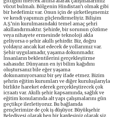
gittiğini mercek altına alarak çalışmalarımız
vücut bulmalı. Bölgenin Hindistan’ı olmak gibi
bir hedefimiz var. Onun için de şirketleşmemiz
ve kendi yapımızı güçlendirmeliyiz. Bilişim
A.Ş.’nin kurulmasındaki temel amaç şehri
akıllandırmaktır. Şehirde, bir sorunun çözüme
veya nihayete ermesinde teknoloji akla
geliyorsa o şehir akıllı şehirdir. Biz, doğru
yoldayız ancak kat edecek de yollarımız var.
Şehir uygulamadır, yaşama dokunmadır.
İnsanların beklentilerini gerçekleştirme
sahasıdır. Dünyanın en iyi bilim kağıdını
oluştursanız bile eğer yaşama
dokunamıyorsanız bir şey ifade etmez. Bizim
şehrin eğitim kurumları ve diğer kuruluşlarıyla
birlikte hareket ederek gerçekleştirecek çok
icraatı var. Akıllı şehir kapsamında, sağlık ve
eğitim konularında alt yapı çalışmalarını gün
geçtikçe ilerletiyoruz. Bu bağlamda
gençlerimize de çok iş düşüyor. Büyükşehir
Belediyesi olarak ben bir kardeşiniz olarak siz