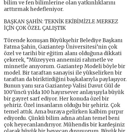
bilim ve fen bilimlerine olan yatkınlıklarını
arttırmak hedefleniyor.
BAŞKAN ŞAHİN: TEKNİK EKİBİMİZLE MERKEZ
İÇİN ÇOK ÖZEL ÇALIŞTIK
Törende konuşan Büyükşehir Belediye Başkanı
Fatma Şahin, Gaziantep Üniversitesi’nin çok
özel ve tarihi bir eğitim alanı olduğuna dikkati
çekerek, “Müzeyyen annemizi rahmetle ve
minnetle anıyorum. Gaziantep Modeli böyle bir
model. Bir taraftan sanayisi ile yükselirken bir
taraftan da biriktirdiğini başkalarıyla paylaşıyor.
Bunun yanı sıra Gaziantep Valisi Davut Gül de
100’üncü yılda 100 hayırsever anlayışıyla büyük
bir gayret sarf ediyor. Her konuda özel bir
şehiriz. Özel insanların olduğu bir şehiriz. Çok
temel attık. Ama buraya gelirken kalbim pırpır
ediyordu. Çünkü bilim adına atılan temel beni
çok heyecanlandırıyor. Mühendis bir kardeşiniz
olarak büyük bir heyecan duyuyorum. Büyük bir