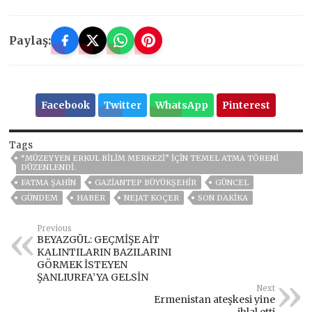
Paylaş:
Facebook
Twitter
WhatsApp
Pinterest
Tags
“MÜZEYYEN ERKUL BILIM MERKEZI” IÇIN TEMEL ATMA TÖRENI
DÜZENLENDI.
FATMA ŞAHİN
GAZİANTEP BÜYÜKŞEHİR
GÜNCEL
GÜNDEM
HABER
NEJAT KOÇER
SON DAKIKA
Previous
BEYAZGÜL: GEÇMİŞE AİT
KALINTILARIN BAZILARINI
GÖRMEK İSTEYEN
ŞANLIURFA’YA GELSİN
Next
Ermenistan ateşkesi yine
ihlal etti