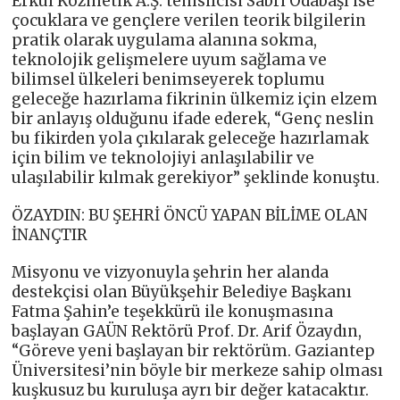
Erkul Kozmetik A.Ş. temsilcisi Sabri Odabaşı ise
çocuklara ve gençlere verilen teorik bilgilerin
pratik olarak uygulama alanına sokma,
teknolojik gelişmelere uyum sağlama ve
bilimsel ülkeleri benimseyerek toplumu
geleceğe hazırlama fikrinin ülkemiz için elzem
bir anlayış olduğunu ifade ederek, “Genç neslin
bu fikirden yola çıkılarak geleceğe hazırlamak
için bilim ve teknolojiyi anlaşılabilir ve
ulaşılabilir kılmak gerekiyor” şeklinde konuştu.
ÖZAYDIN: BU ŞEHRİ ÖNCÜ YAPAN BİLİME OLAN
İNANÇTIR
Misyonu ve vizyonuyla şehrin her alanda
destekçisi olan Büyükşehir Belediye Başkanı
Fatma Şahin’e teşekkürü ile konuşmasına
başlayan GAÜN Rektörü Prof. Dr. Arif Özaydın,
“Göreve yeni başlayan bir rektörüm. Gaziantep
Üniversitesi’nin böyle bir merkeze sahip olması
kuşkusuz bu kuruluşa ayrı bir değer katacaktır.