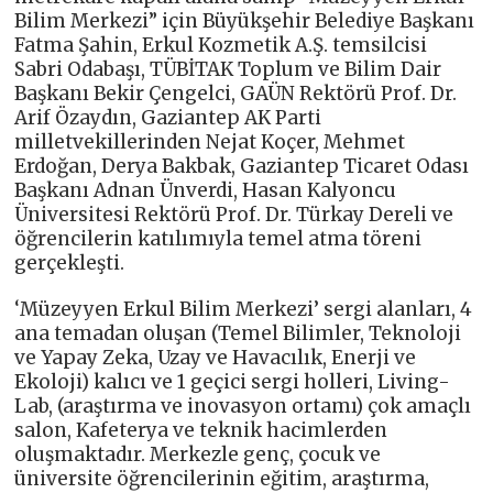
Bilim Merkezi” için Büyükşehir Belediye Başkanı
Fatma Şahin, Erkul Kozmetik A.Ş. temsilcisi
Sabri Odabaşı, TÜBİTAK Toplum ve Bilim Dair
Başkanı Bekir Çengelci, GAÜN Rektörü Prof. Dr.
Arif Özaydın, Gaziantep AK Parti
milletvekillerinden Nejat Koçer, Mehmet
Erdoğan, Derya Bakbak, Gaziantep Ticaret Odası
Başkanı Adnan Ünverdi, Hasan Kalyoncu
Üniversitesi Rektörü Prof. Dr. Türkay Dereli ve
öğrencilerin katılımıyla temel atma töreni
gerçekleşti.
‘Müzeyyen Erkul Bilim Merkezi’ sergi alanları, 4
ana temadan oluşan (Temel Bilimler, Teknoloji
ve Yapay Zeka, Uzay ve Havacılık, Enerji ve
Ekoloji) kalıcı ve 1 geçici sergi holleri, Living-
Lab, (araştırma ve inovasyon ortamı) çok amaçlı
salon, Kafeterya ve teknik hacimlerden
oluşmaktadır. Merkezle genç, çocuk ve
üniversite öğrencilerinin eğitim, araştırma,